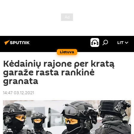
LIT
Lietuva
Kėdainių rajone per kratą
garaže rasta rankinė
granata
14:47 03.12.2021