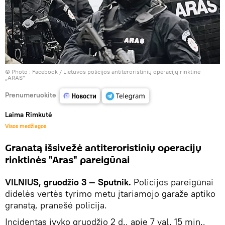
© Photo :
Facebook / Lietuvos policijos antiteroristinių operacijų rinktinė
„ARAS“
Prenumeruokite
Laima Rimkutė
Visos medžiagos
Granatą išsivežė antiteroristinių operacijų
rinktinės "Aras" pareigūnai
VILNIUS, gruodžio 3 — Sputnik.
Policijos pareigūnai
didelės vertės tyrimo metu įtariamojo garaže aptiko
granatą, pranešė policija.
Incidentas įvyko gruodžio 2 d., apie 7 val. 15 min.,