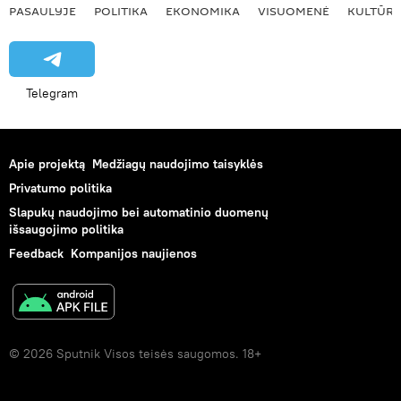
PASAULYJE
POLITIKA
EKONOMIKA
VISUOMENĖ
KULTŪR
Telegram
Apie projektą
Medžiagų naudojimo taisyklės
Privatumo politika
Slapukų naudojimo bei automatinio duomenų
išsaugojimo politika
Feedback
Kompanijos naujienos
© 2026 Sputnik Visos teisės saugomos. 18+