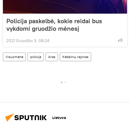
Policija paskelbė, kokie reidai bus
vykdomi gruodžio mėnesį
2021 Gruodžio 3, 08:24
Visuomenė
policija
Aras
Kėdainių rajonas
Lietuva