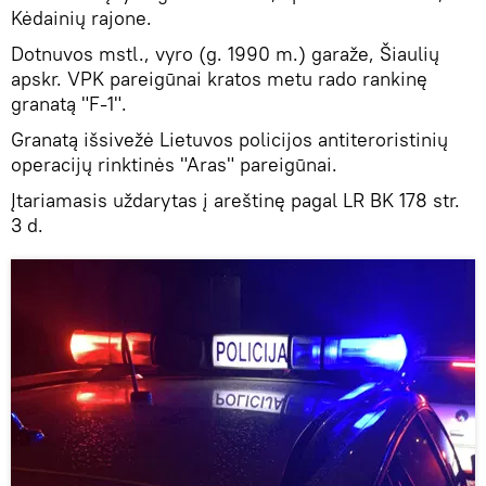
Kėdainių rajone.
Dotnuvos mstl., vyro (g. 1990 m.) garaže, Šiaulių
apskr. VPK pareigūnai kratos metu rado rankinę
granatą "F-1".
Granatą išsivežė Lietuvos policijos antiteroristinių
operacijų rinktinės "Aras" pareigūnai.
Įtariamasis uždarytas į areštinę pagal LR BK 178 str.
3 d.