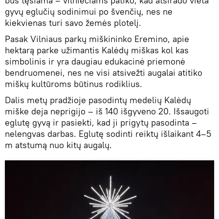
bus tęsiama – vilniečiams patiko, kad atsirado vieta
gyvų eglučių sodinimui po švenčių, nes ne
kiekvienas turi savo žemės plotelį.
Pasak Vilniaus parkų miškininko Eremino, apie
hektarą parke užimantis Kalėdų miškas kol kas
simbolinis ir yra daugiau edukacinė priemonė
bendruomenei, nes ne visi atsivežti augalai atitiko
miškų kultūroms būtinus rodiklius.
Dalis metų pradžioje pasodintų medelių Kalėdų
miške deja neprigijo – iš 140 išgyveno 20. Išsaugoti
eglutę gyvą ir pasiekti, kad ji prigytų pasodinta –
nelengvas darbas. Eglutę sodinti reiktų išlaikant 4–5
m atstumą nuo kitų augalų.