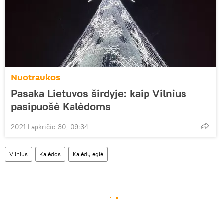
Nuotraukos
Pasaka Lietuvos širdyje: kaip Vilnius
pasipuošė Kalėdoms
2021 Lapkričio 30, 09:34
Vilnius
Kalėdos
Kalėdų eglė