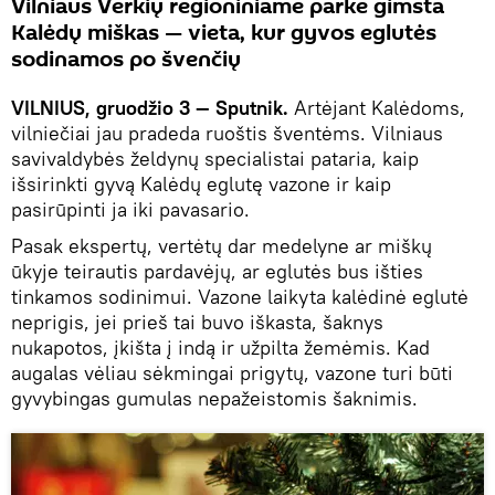
Vilniaus Verkių regioniniame parke gimsta
Kalėdų miškas — vieta, kur gyvos eglutės
sodinamos po švenčių
VILNIUS, gruodžio 3 — Sputnik.
Artėjant Kalėdoms,
vilniečiai jau pradeda ruoštis šventėms. Vilniaus
savivaldybės želdynų specialistai pataria, kaip
išsirinkti gyvą Kalėdų eglutę vazone ir kaip
pasirūpinti ja iki pavasario.
Pasak ekspertų, vertėtų dar medelyne ar miškų
ūkyje teirautis pardavėjų, ar eglutės bus išties
tinkamos sodinimui. Vazone laikyta kalėdinė eglutė
neprigis, jei prieš tai buvo iškasta, šaknys
nukapotos, įkišta į indą ir užpilta žemėmis. Kad
augalas vėliau sėkmingai prigytų, vazone turi būti
gyvybingas gumulas nepažeistomis šaknimis.