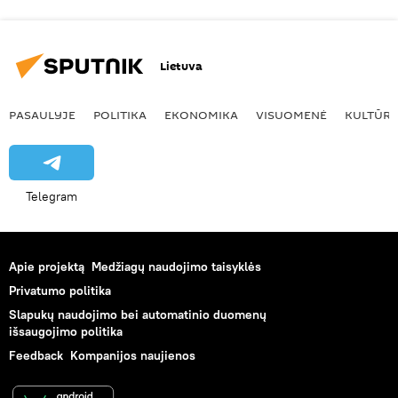
Lietuva
PASAULYJE
POLITIKA
EKONOMIKA
VISUOMENĖ
KULTŪR
Telegram
Apie projektą
Medžiagų naudojimo taisyklės
Privatumo politika
Slapukų naudojimo bei automatinio duomenų
išsaugojimo politika
Feedback
Kompanijos naujienos