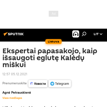
LIT
Lietuva
Ekspertai papasakojo, kaip
išsaugoti eglutę Kalėdų
miškui
12:57 05.12.2021
Prenumeruokite
Agnė Petrauskienė
Visos medžiagos