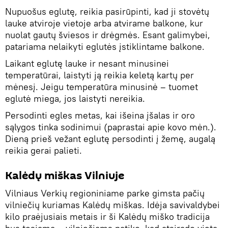
Nupuošus eglutę, reikia pasirūpinti, kad ji stovėtų
lauke atviroje vietoje arba atvirame balkone, kur
nuolat gautų šviesos ir drėgmės. Esant galimybei,
patariama nelaikyti eglutės įstiklintame balkone.
Laikant eglutę lauke ir nesant minusinei
temperatūrai, laistyti ją reikia keletą kartų per
mėnesį. Jeigu temperatūra minusinė – tuomet
eglutė miega, jos laistyti nereikia.
Persodinti egles metas, kai išeina įšalas ir oro
sąlygos tinka sodinimui (paprastai apie kovo mėn.).
Dieną prieš vežant eglutę persodinti į žemę, augalą
reikia gerai palieti.
Kalėdų miškas Vilniuje
Vilniaus Verkių regioniniame parke gimsta pačių
vilniečių kuriamas Kalėdų miškas. Idėja savivaldybei
kilo praėjusiais metais ir ši Kalėdų miško tradicija