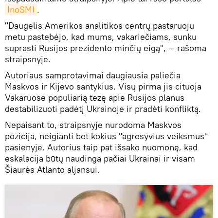
InoSMI
.
"Daugelis Amerikos analitikos centrų pastaruoju
metu pastebėjo, kad mums, vakariečiams, sunku
suprasti Rusijos prezidento minčių eigą", — rašoma
straipsnyje.
Autoriaus samprotavimai daugiausia paliečia
Maskvos ir Kijevo santykius. Visų pirma jis cituoja
Vakaruose populiarią tezę apie Rusijos planus
destabilizuoti padėtį Ukrainoje ir pradėti konfliktą.
Nepaisant to, straipsnyje nurodoma Maskvos
pozicija, neigianti bet kokius "agresyvius veiksmus"
pasienyje. Autorius taip pat išsako nuomonę, kad
eskalacija būtų naudinga pačiai Ukrainai ir visam
Šiaurės Atlanto aljansui.