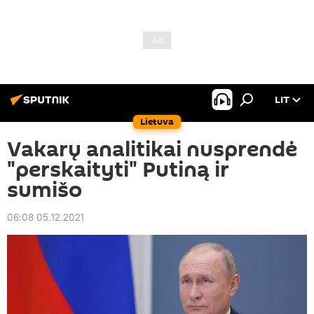
LIT
Lietuva
Vakarų analitikai nusprendė
"perskaityti" Putiną ir
sumišo
06:08 05.12.2021