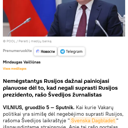
© POOL
/
Pereiti į medijų banką
Prenumeruokite
Mindaugas Vaičiūnas
Visos medžiagos
Nemėgstantys Rusijos dažnai painiojasi
planuose dėl to, kad negali suprasti Rusijos
prezidento, rašo Švedijos žurnalistas
VILNIUS, gruodžio 5 — Sputnik.
Kai kurie Vakarų
politikai yra simišę dėl negebėjimo suprasti Rusijos,
rašoma Švedijos laikraštyje "
Svenska Dagbladet
"
išspausdintame straipsnyje. Apie tai rašo portalas