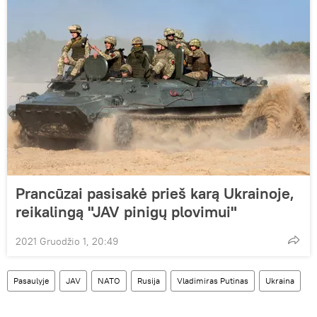
Prancūzai pasisakė prieš karą Ukrainoje,
reikalingą "JAV pinigų plovimui"
2021 Gruodžio 1, 20:49
Pasaulyje
JAV
NATO
Rusija
Vladimiras Putinas
Ukraina