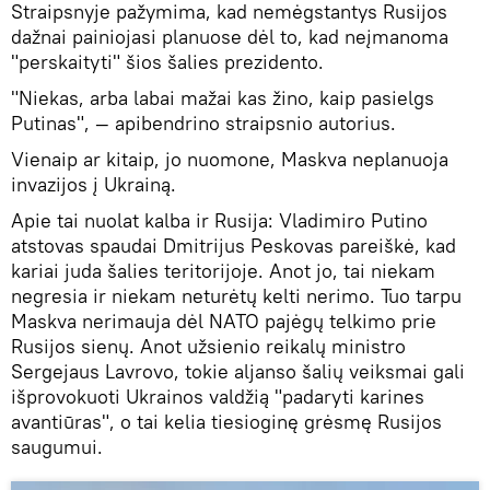
Straipsnyje pažymima, kad nemėgstantys Rusijos
dažnai painiojasi planuose dėl to, kad neįmanoma
"perskaityti" šios šalies prezidento.
"Niekas, arba labai mažai kas žino, kaip pasielgs
Putinas", — apibendrino straipsnio autorius.
Vienaip ar kitaip, jo nuomone, Maskva neplanuoja
invazijos į Ukrainą.
Apie tai nuolat kalba ir Rusija: Vladimiro Putino
atstovas spaudai Dmitrijus Peskovas pareiškė, kad
kariai juda šalies teritorijoje. Anot jo, tai niekam
negresia ir niekam neturėtų kelti nerimo. Tuo tarpu
Maskva nerimauja dėl NATO pajėgų telkimo prie
Rusijos sienų. Anot užsienio reikalų ministro
Sergejaus Lavrovo, tokie aljanso šalių veiksmai gali
išprovokuoti Ukrainos valdžią "padaryti karines
avantiūras", o tai kelia tiesioginę grėsmę Rusijos
saugumui.