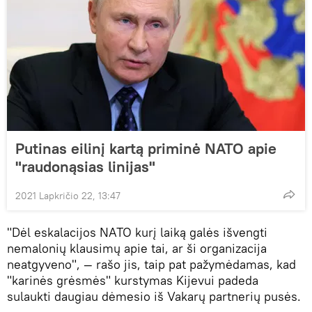
Putinas eilinį kartą priminė NATO apie
"raudonąsias linijas"
2021 Lapkričio 22, 13:47
"Dėl eskalacijos NATO kurį laiką galės išvengti
nemalonių klausimų apie tai, ar ši organizacija
neatgyveno", — rašo jis, taip pat pažymėdamas, kad
"karinės grėsmės" kurstymas Kijevui padeda
sulaukti daugiau dėmesio iš Vakarų partnerių pusės.