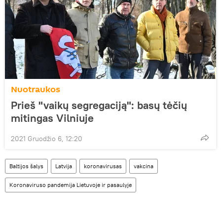
Nuotraukos
Prieš "vaikų segregaciją": basų tėčių
mitingas Vilniuje
2021 Gruodžio 6, 12:20
Baltijos šalys
Latvija
koronavirusas
vakcina
Koronaviruso pandemija Lietuvoje ir pasaulyje