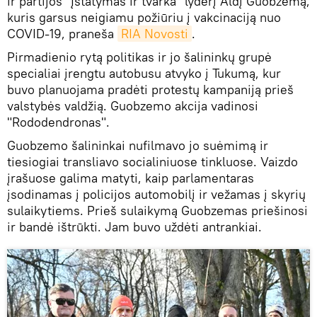
ir partijos "Įstatymas ir tvarka" lyderį Aldį Guobzemą,
kuris garsus neigiamu požiūriu į vakcinaciją nuo
COVID-19, praneša
RIA Novosti
.
Pirmadienio rytą politikas ir jo šalininkų grupė
specialiai įrengtu autobusu atvyko į Tukumą, kur
buvo planuojama pradėti protestų kampaniją prieš
valstybės valdžią. Guobzemo akcija vadinosi
"Rododendronas".
Guobzemo šalininkai nufilmavo jo suėmimą ir
tiesiogiai transliavo socialiniuose tinkluose. Vaizdo
įrašuose galima matyti, kaip parlamentaras
įsodinamas į policijos automobilį ir vežamas į skyrių
sulaikytiems. Prieš sulaikymą Guobzemas priešinosi
ir bandė ištrūkti. Jam buvo uždėti antrankiai.