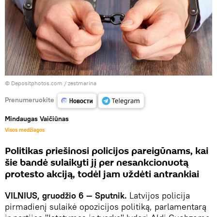
© Depositphotos.com / zestmarina
Prenumeruokite
Mindaugas Vaičiūnas
Visos medžiagos
Politikas priešinosi policijos pareigūnams, kai
šie bandė sulaikyti jį per nesankcionuotą
protesto akciją, todėl jam uždėti antrankiai
VILNIUS, gruodžio 6 — Sputnik.
Latvijos policija
pirmadienį sulaikė opozicijos politiką, parlamentarą