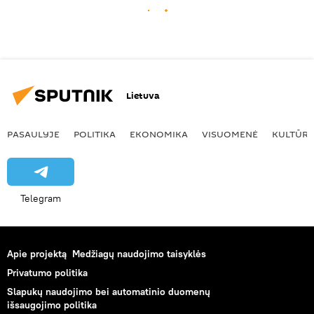
Lietuva
PASAULYJE
POLITIKA
EKONOMIKA
VISUOMENĖ
KULTŪR
Telegram
Apie projektą
Medžiagų naudojimo taisyklės
Privatumo politika
Slapukų naudojimo bei automatinio duomenų
išsaugojimo politika