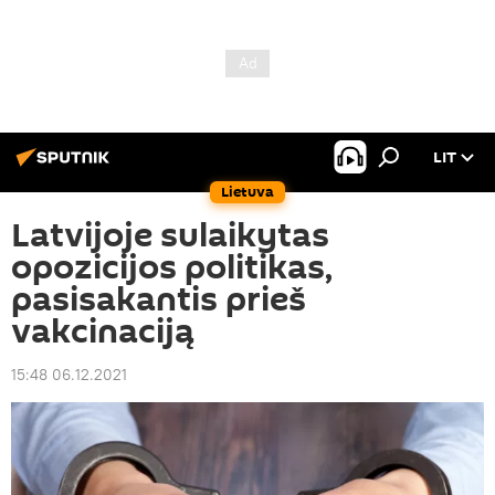
LIT
Lietuva
Latvijoje sulaikytas
opozicijos politikas,
pasisakantis prieš
vakcinaciją
15:48 06.12.2021