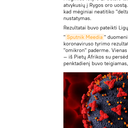
atvykusių į Rygos oro uostą
kad mėginiai neatitiko "del
nustatymas.
Rezultatai buvo pateikti Lig
"
Sputnik Meedia
" duomenim
koronaviruso tyrimo rezultata
"omikron" paderme. Vienas p
— iš Pietų Afrikos su persėd
penktadienį buvo teigiamas,