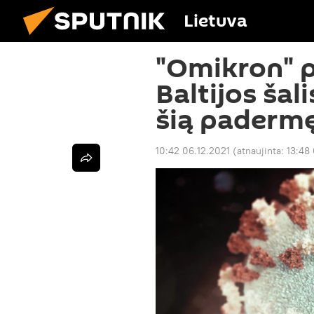
Lietuva
"Omikron" p
Baltijos šal
šią paderm
10:42 06.12.2021
(atnaujinta:
13:48