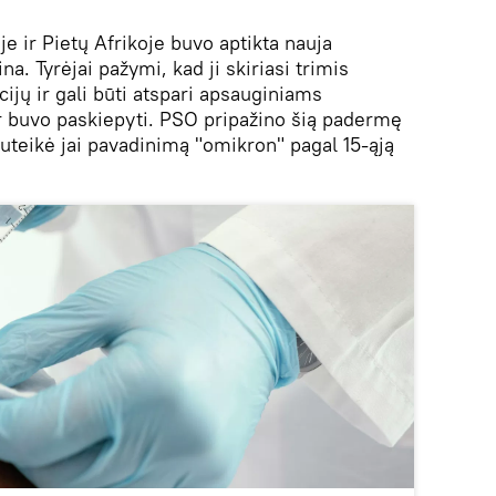
e ir Pietų Afrikoje buvo aptikta nauja
a. Tyrėjai pažymi, kad ji skiriasi trimis
jų ir gali būti atspari apsauginiams
ir buvo paskiepyti. PSO pripažino šią padermę
suteikė jai pavadinimą "omikron" pagal 15-ąją