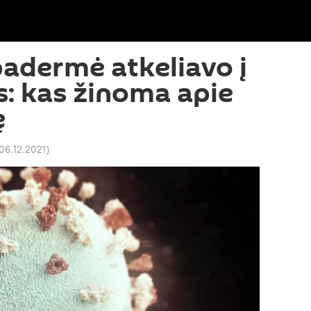
adermė atkeliavo į
is: kas žinoma apie
ę
 06.12.2021
)