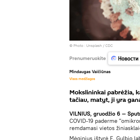
© Photo :
Unsplash / CDC
Prenumeruokite
Mindaugas Vaičiūnas
Visos medžiagos
Mokslininkai pabrėžia, 
tačiau, matyt, ji yra ga
VILNIUS, gruodžio 6 — Sput
COVID-19 paderme "omikron
remdamasi vietos žiniasklai
Mėginius ištyrė E. Gulbio la