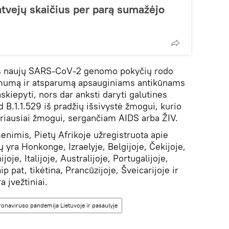
tvejų skaičius per parą sumažėjo
is naujų SARS-CoV-2 genomo pokyčių rodo
iamumą ir atsparumą apsauginiams antikūnams
skiepyti, nors dar anksti daryti galutines
d B.1.1.529 iš pradžių išsivystė žmogui, kurio
kriausiai žmogui, sergančiam AIDS arba ŽIV.
enimis, Pietų Afrikoje užregistruota apie
ų yra Honkonge, Izraelyje, Belgijoje, Čekijoje,
ijoje, Italijoje, Australijoje, Portugalijoje,
p pat, tikėtina, Prancūzijoje, Šveicarijoje ir
a įvežtiniai.
onaviruso pandemija Lietuvoje ir pasaulyje