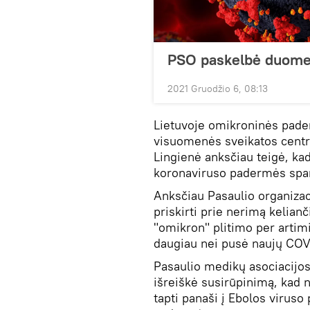
PSO paskelbė duome
2021 Gruodžio 6, 08:13
Lietuvoje omikroninės pader
visuomenės sveikatos centro
Lingienė anksčiau teigė, kad
koronaviruso padermės sparč
Anksčiau Pasaulio organiza
priskirti prie nerimą kelian
"omikron" plitimo per artimi
daugiau nei pusė naujų COV
Pasaulio medikų asociacijo
išreiškė susirūpinimą, kad 
tapti panaši į Ebolos viruso