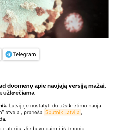
kad duomenų apie naująją versiją mažai,
na užkrečiama
nik.
Latvijoje nustatyti du užsikrėtimo nauja
" atvejai, praneša
Sputnik Latvija
,
da.
boratorija. Jie buvo paimti iš žmonių,