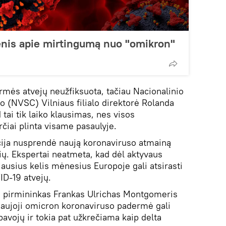
nis apie mirtingumą nuo "omikron"
mės atvejų neužfiksuota, tačiau Nacionalinio
 (NVSC) Vilniaus filialo direktorė Rolanda
 tai tik laiko klausimas, nes visos
iai plinta visame pasaulyje.
cija nusprendė naują koronaviruso atmainą
čių. Ekspertai neatmeta, kad dėl aktyvaus
ausius kelis mėnesius Europoje gali atsirasti
ID-19 atvejų.
s pirmininkas Frankas Ulrichas Montgomeris
naujoji omicron koronaviruso padermė gali
 pavojų ir tokia pat užkrečiama kaip delta