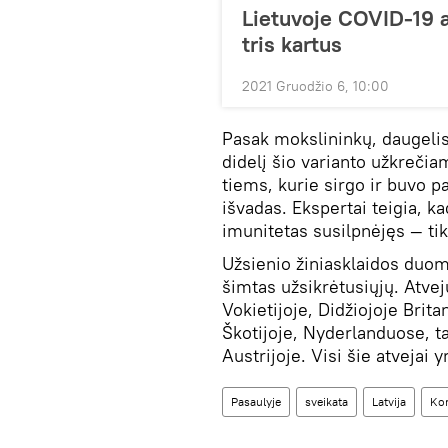
Lietuvoje COVID-19 a
tris kartus
2021 Gruodžio 6, 10:00
Pasak mokslininkų, daugel
didelį šio varianto užkreč
tiems, kurie sirgo ir buvo pa
išvadas. Ekspertai teigia, ka
imunitetas susilpnėjęs — ti
Užsienio žiniasklaidos duom
šimtas užsikrėtusiųjų. Atvej
Vokietijoje, Didžiojoje Britan
Škotijoje, Nyderlanduose, tai
Austrijoje. Visi šie atvejai yr
Pasaulyje
sveikata
Latvija
Kor