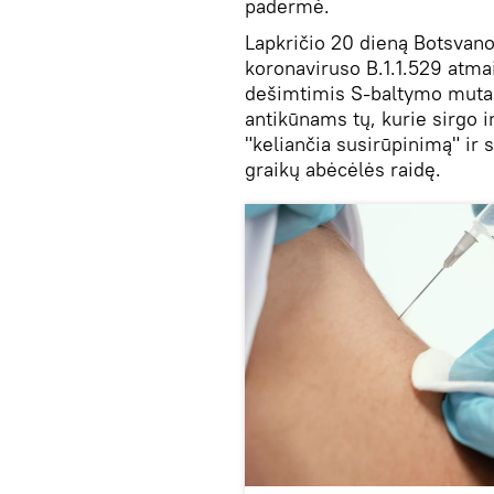
padermė.
Lapkričio 20 dieną Botsvanoj
koronaviruso B.1.1.529 atmain
dešimtimis S-baltymo mutaci
antikūnams tų, kurie sirgo 
"keliančia susirūpinimą" ir 
graikų abėcėlės raidę.