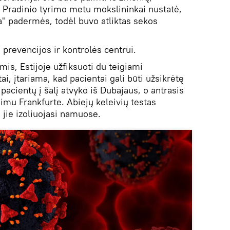
. Pradinio tyrimo metu mokslininkai nustatė,
ta" padermės, todėl buvo atliktas sekos
ų prevencijos ir kontrolės centrui.
is, Estijoje užfiksuoti du teigiami
i, įtariama, kad pacientai gali būti užsikrėtę
acientų į šalį atvyko iš Dubajaus, o antrasis
imu Frankfurte. Abiejų keleivių testas
 jie izoliuojasi namuose.