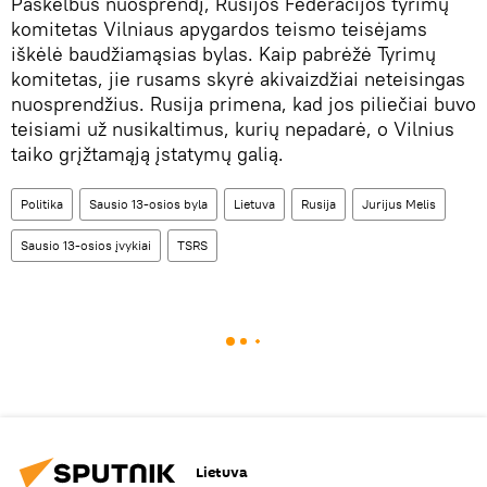
Paskelbus nuosprendį, Rusijos Federacijos tyrimų
komitetas Vilniaus apygardos teismo teisėjams
iškėlė baudžiamąsias bylas. Kaip pabrėžė Tyrimų
komitetas, jie rusams skyrė akivaizdžiai neteisingas
nuosprendžius. Rusija primena, kad jos piliečiai buvo
teisiami už nusikaltimus, kurių nepadarė, o Vilnius
taiko grįžtamąją įstatymų galią.
Politika
Sausio 13-osios byla
Lietuva
Rusija
Jurijus Melis
Sausio 13-osios įvykiai
TSRS
Lietuva