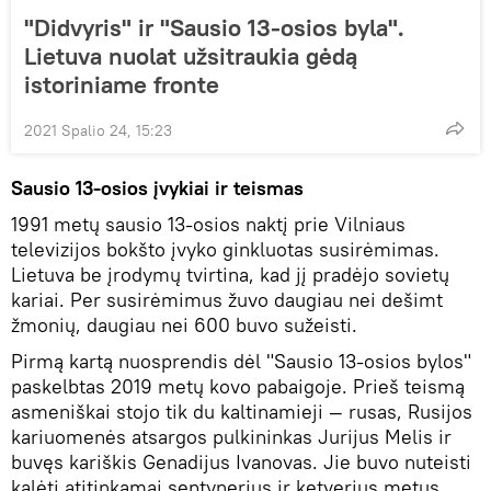
"Didvyris" ir "Sausio 13-osios byla".
Lietuva nuolat užsitraukia gėdą
istoriniame fronte
2021 Spalio 24, 15:23
Sausio 13-osios įvykiai ir teismas
1991 metų sausio 13-osios naktį prie Vilniaus
televizijos bokšto įvyko ginkluotas susirėmimas.
Lietuva be įrodymų tvirtina, kad jį pradėjo sovietų
kariai. Per susirėmimus žuvo daugiau nei dešimt
žmonių, daugiau nei 600 buvo sužeisti.
Pirmą kartą nuosprendis dėl "Sausio 13-osios bylos"
paskelbtas 2019 metų kovo pabaigoje. Prieš teismą
asmeniškai stojo tik du kaltinamieji — rusas, Rusijos
kariuomenės atsargos pulkininkas Jurijus Melis ir
buvęs kariškis Genadijus Ivanovas. Jie buvo nuteisti
kalėti atitinkamai septynerius ir ketverius metus.