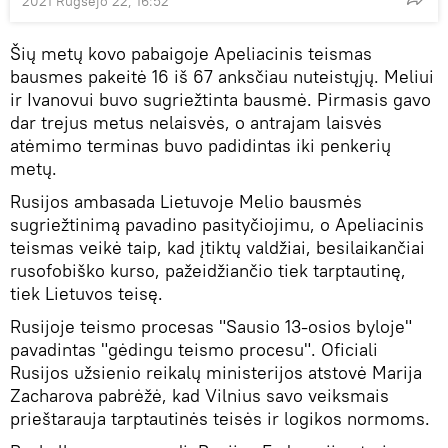
2021 Rugsėjo 22, 16:52
Šių metų kovo pabaigoje Apeliacinis teismas
bausmes pakeitė 16 iš 67 anksčiau nuteistųjų. Meliui
ir Ivanovui buvo sugriežtinta bausmė. Pirmasis gavo
dar trejus metus nelaisvės, o antrajam laisvės
atėmimo terminas buvo padidintas iki penkerių
metų.
Rusijos ambasada Lietuvoje Melio bausmės
sugriežtinimą pavadino pasityčiojimu, o Apeliacinis
teismas veikė taip, kad įtiktų valdžiai, besilaikančiai
rusofobiško kurso, pažeidžiančio tiek tarptautinę,
tiek Lietuvos teisę.
Rusijoje teismo procesas "Sausio 13-osios byloje"
pavadintas "gėdingu teismo procesu". Oficiali
Rusijos užsienio reikalų ministerijos atstovė Marija
Zacharova pabrėžė, kad Vilnius savo veiksmais
prieštarauja tarptautinės teisės ir logikos normoms.