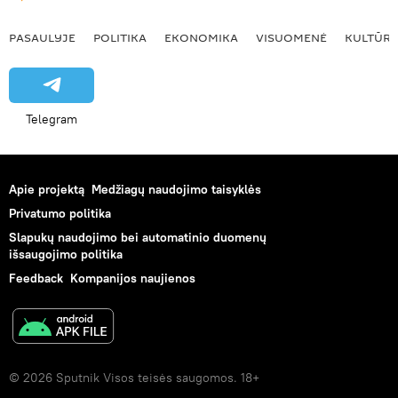
PASAULYJE
POLITIKA
EKONOMIKA
VISUOMENĖ
KULTŪR
Telegram
Apie projektą
Medžiagų naudojimo taisyklės
Privatumo politika
Slapukų naudojimo bei automatinio duomenų
išsaugojimo politika
Feedback
Kompanijos naujienos
© 2026 Sputnik Visos teisės saugomos. 18+