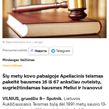
© Depositphotos.com /
serggn
Prenumeruokite
Mindaugas Vaičiūnas
Visos medžiagos
Šių metų kovo pabaigoje Apeliacinis teismas
pakeitė bausmes 16 iš 67 anksčiau nuteistų,
sugriežtindamas bausmes Meliui ir Ivanovui
VILNIUS, gruodžio 8— Sputnik.
Lietuvos
Aukščiausiasis Teismas bylą dėl 1991 metų sausio 13-