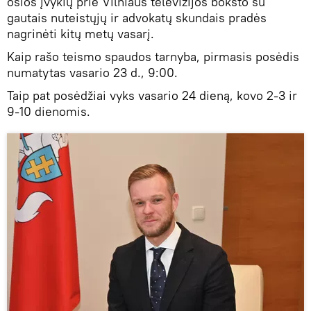
osios įvykių prie Vilniaus televizijos bokšto su
gautais nuteistųjų ir advokatų skundais pradės
nagrinėti kitų metų vasarį.
Kaip rašo teismo spaudos tarnyba, pirmasis posėdis
numatytas vasario 23 d., 9:00.
Taip pat posėdžiai vyks vasario 24 dieną, kovo 2-3 ir
9-10 dienomis.