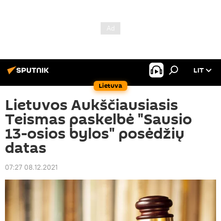
LIT
Lietuva
Lietuvos Aukščiausiasis
Teismas paskelbė "Sausio
13-osios bylos" posėdžių
datas
07:27 08.12.2021