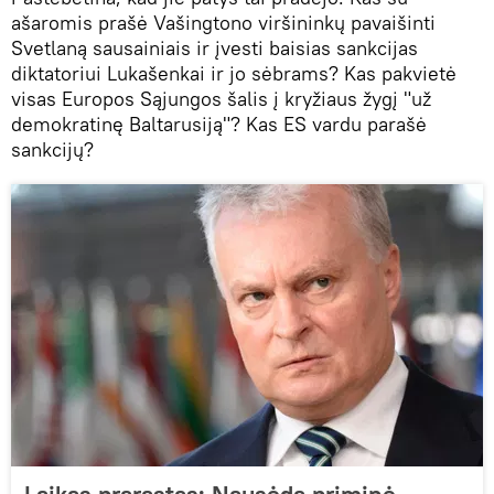
ašaromis prašė Vašingtono viršininkų pavaišinti
Svetlaną sausainiais ir įvesti baisias sankcijas
diktatoriui Lukašenkai ir jo sėbrams? Kas pakvietė
visas Europos Sąjungos šalis į kryžiaus žygį "už
demokratinę Baltarusiją"? Kas ES vardu parašė
sankcijų?
Laikas prarastas: Nausėda priminė