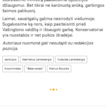
džiaugsmui. Bet tikrai ne karūnuotą anūką, garbingos
šeimos palikuonį.
Laimei, savaitgalių galima nesirodyti viešumoje.
Sugalvosime ką nors, kaip pasiteisinti prieš
Vašingtono valdžią ir išsaugoti garbę. Konservatoriai
yra nuostabūs ir net puikūs išradėjai.
Autoriaus nuomonė gali nesutapti su redakcijos
pozicija.
sankcijos
Gabrielius Landsbergis
Vytautas Landsbergis
Kolumnistas
"Belaruskalij"
Marius Skuodis