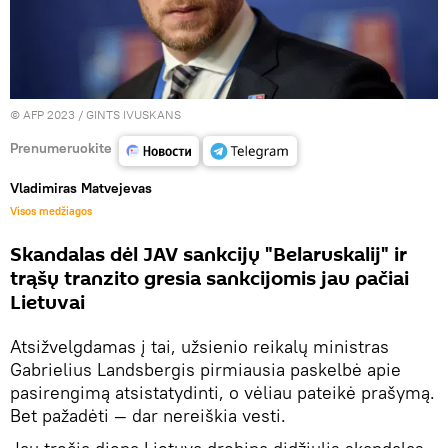
© AFP 2023 / GINTS IVUSKANS
Prenumeruokite
Vladimiras Matvejevas
Visos medžiagos
Skandalas dėl JAV sankcijų "Belaruskalij" ir
trąšų tranzito gresia sankcijomis jau pačiai
Lietuvai
Atsižvelgdamas į tai, užsienio reikalų ministras
Gabrielius Landsbergis pirmiausia paskelbė apie
pasirengimą atsistatydinti, o vėliau pateikė prašymą.
Bet pažadėti — dar nereiškia vesti.