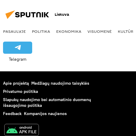
Lietuva
PASAULYJE
POLITIKA
EKONOMIKA
VISUOMENĖ
KULTŪR
Telegram
Apie projektą
Medžiagų naudojimo taisyklės
Privatumo politika
Slapukų naudojimo bei automatinio duomenų
išsaugojimo politika
Feedback
Kompanijos naujienos