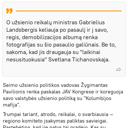
O užsienio reikalų ministras Gabrielius
Landsbergis keliauja po pasaulį ir į savo,
regis, demobilizacijos albumą renka
fotografijas su šio pasaulio galiūnais. Be to,
sakoma, kad jis draugauja su "laikinai
nesusituokusia" Svetlana Tichanovskaja.
Seimo užsienio politikos vadovas Žygimantas
Pavilionis renka paskalas JAV Kongrese ir koreguoja
savo valstybės užsienio politiką su "Kolumbijos
mafija".
Trumpai tariant, atrodo, reikalai, o svarbiausia —
regiono komiteto įsakymas paliktas savieigai.
Pastebėtina, kad jie patys tai pradėjo. Kas su