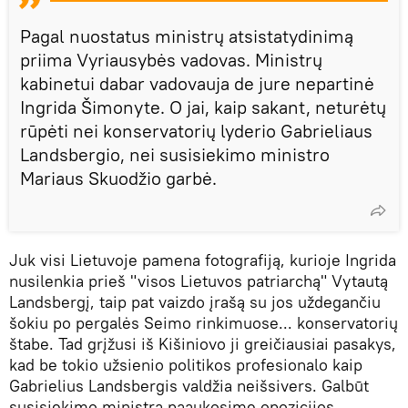
Pagal nuostatus ministrų atsistatydinimą
priima Vyriausybės vadovas. Ministrų
kabinetui dabar vadovauja de jure nepartinė
Ingrida Šimonyte. O jai, kaip sakant, neturėtų
rūpėti nei konservatorių lyderio Gabrieliaus
Landsbergio, nei susisiekimo ministro
Mariaus Skuodžio garbė.
Juk visi Lietuvoje pamena fotografiją, kurioje Ingrida
nusilenkia prieš "visos Lietuvos patriarchą" Vytautą
Landsbergį, taip pat vaizdo įrašą su jos uždegančiu
šokiu po pergalės Seimo rinkimuose... konservatorių
štabe. Tad grįžusi iš Kišiniovo ji greičiausiai pasakys,
kad be tokio užsienio politikos profesionalo kaip
Gabrielius Landsbergis valdžia neišsivers. Galbūt
susisiekimo ministrą paaukosime opozicijos