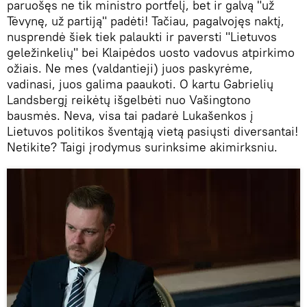
paruošęs ne tik ministro portfelį, bet ir galvą "už
Tėvynę, už partiją" padėti! Tačiau, pagalvojęs naktį,
nusprendė šiek tiek palaukti ir paversti "Lietuvos
geležinkelių" bei Klaipėdos uosto vadovus atpirkimo
ožiais. Ne mes (valdantieji) juos paskyrėme,
vadinasi, juos galima paaukoti. O kartu Gabrielių
Landsbergį reikėtų išgelbėti nuo Vašingtono
bausmės. Neva, visa tai padarė Lukašenkos į
Lietuvos politikos šventąją vietą pasiųsti diversantai!
Netikite? Taigi įrodymus surinksime akimirksniu.