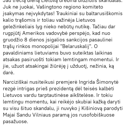
Jau trečią dieną Lietuvą drebina didžiulis skandalas.
Juk ne juokai, Vašingtono regiono komiteto
įsakymas neįvykdytas! Traukiniai su baltarusiškomis
kalio trąšomis ir toliau važinėja Lietuvos
geležinkeliais lyg nieko nebūtų nutikę. Tačiau dar
rugpjūtį Amerikos vadovybė perspėjo, kad nuo
gruodžio 8 dienos įsigalios sankcijos pasaulinei
trąšų rinkos monopolijai "Belaruskalij". O
pavaldiniams lietuviams buvo suteiktas laikinas
atsakas pasiruošti tokiam lemtingam momentui. Ir
jie, užuot atsakingai žiūrėję į užduotį, nežinia, ką
darė.
Narciziškai nusiteikusi premjerė Ingrida Šimonytė
rezgė intrigas prieš prezidentą dėl teisės kalbėti
Lietuvos vardu tarptautinėse aikštelėse. Ir tokiu
lemtingu momentu, kai reikėjo skubiai kažką daryti
su visu šituo skandalu, ji nuvyko į Kišiniovą parodyti
Majai Sandu Vilniaus paramą jos rusofobiškuose
pasažuose.