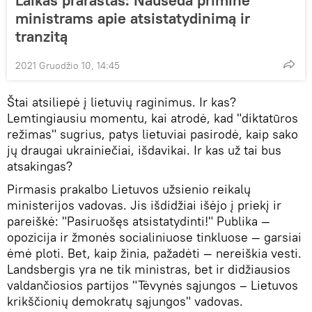
ministrams apie atsistatydinimą ir
tranzitą
2021 Gruodžio 10, 14:45
Štai atsiliepė į lietuvių raginimus. Ir kas?
Lemtingiausiu momentu, kai atrodė, kad "diktatūros
režimas" sugrius, patys lietuviai pasirodė, kaip sako
jų draugai ukrainiečiai, išdavikai. Ir kas už tai bus
atsakingas?
Pirmasis prakalbo Lietuvos užsienio reikalų
ministerijos vadovas. Jis išdidžiai išėjo į priekį ir
pareiškė: "Pasiruošęs atsistatydinti!" Publika —
opozicija ir žmonės socialiniuose tinkluose — garsiai
ėmė ploti. Bet, kaip žinia, pažadėti — nereiškia vesti.
Landsbergis yra ne tik ministras, bet ir didžiausios
valdančiosios partijos "Tėvynės sąjungos – Lietuvos
krikščionių demokratų sąjungos" vadovas.