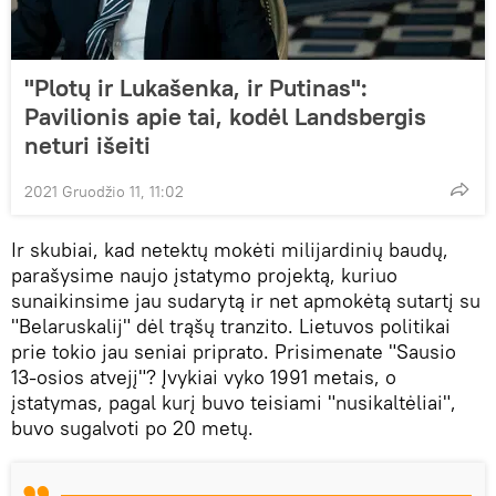
"Plotų ir Lukašenka, ir Putinas":
Pavilionis apie tai, kodėl Landsbergis
neturi išeiti
2021 Gruodžio 11, 11:02
Ir skubiai, kad netektų mokėti milijardinių baudų,
parašysime naujo įstatymo projektą, kuriuo
sunaikinsime jau sudarytą ir net apmokėtą sutartį su
"Belaruskalij" dėl trąšų tranzito. Lietuvos politikai
prie tokio jau seniai priprato. Prisimenate "Sausio
13-osios atvejį"? Įvykiai vyko 1991 metais, o
įstatymas, pagal kurį buvo teisiami "nusikaltėliai",
buvo sugalvoti po 20 metų.