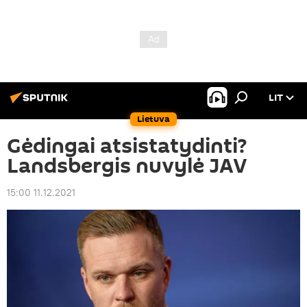
LIT
Lietuva
Gėdingai atsistatydinti?
Landsbergis nuvylė JAV
15:00 11.12.2021