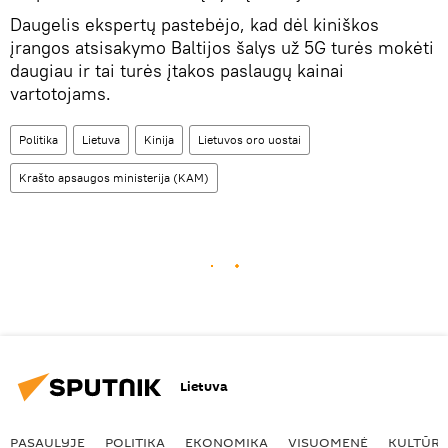
Daugelis ekspertų pastebėjo, kad dėl kiniškos
įrangos atsisakymo Baltijos šalys už 5G turės mokėti
daugiau ir tai turės įtakos paslaugų kainai
vartotojams.
Politika
Lietuva
Kinija
Lietuvos oro uostai
Krašto apsaugos ministerija (KAM)
Lietuva
PASAULYJE
POLITIKA
EKONOMIKA
VISUOMENĖ
KULTŪR