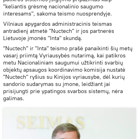
"keliantis grėsmę nacionalinio saugumo
interesams", sakoma teismo nuosprendyje.
Vilniaus apygardos administracinis teismas
antradienį atmetė "Nuctech" ir jos partnerės
Lietuvoje įmonės "Inta" skundą.
"Nuctech" ir "Inta" teismo prašė panaikinti šių metų
vasarį priimtą Vyriausybės nutarimą, kai patikros
metu Nacionaliniam saugumui užtikrinti svarbių
objektų apsaugos koordinavimo komisija nustatė
"Nuctech" ryšius su Kinijos vyriausybe, dėl kurių
sandorio sudarymas su įmone, leidžiant jai
prisijungti prie ypatingos svarbos sistemų, nėra
galimas.