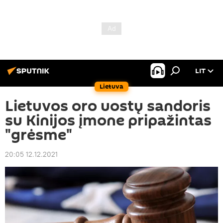
LIT
Lietuva
Lietuvos oro uostų sandoris
su Kinijos įmone pripažintas
"grėsme"
20:05 12.12.2021