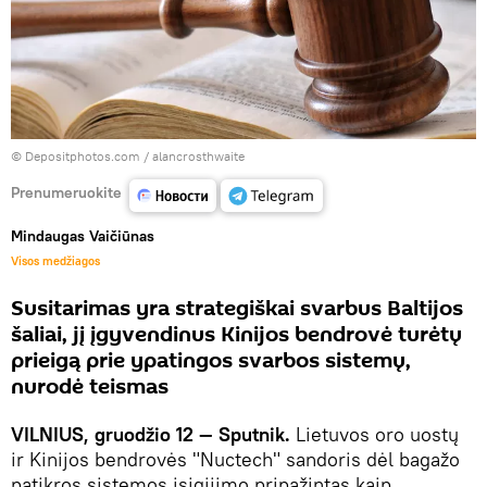
© Depositphotos.com /
alancrosthwaite
Prenumeruokite
Mindaugas Vaičiūnas
Visos medžiagos
Susitarimas yra strategiškai svarbus Baltijos
šaliai, jį įgyvendinus Kinijos bendrovė turėtų
prieigą prie ypatingos svarbos sistemų,
nurodė teismas
VILNIUS, gruodžio 12 — Sputnik.
Lietuvos oro uostų
ir Kinijos bendrovės "Nuctech" sandoris dėl bagažo
patikros sistemos įsigijimo pripažintas kaip