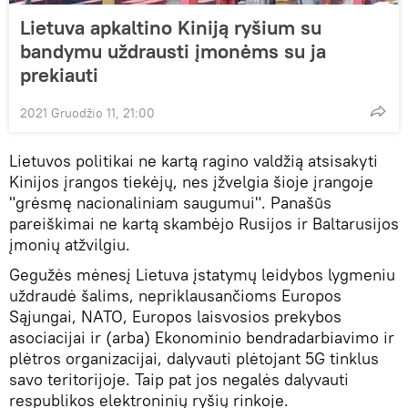
Lietuva apkaltino Kiniją ryšium su
bandymu uždrausti įmonėms su ja
prekiauti
2021 Gruodžio 11, 21:00
Lietuvos politikai ne kartą ragino valdžią atsisakyti
Kinijos įrangos tiekėjų, nes įžvelgia šioje įrangoje
"grėsmę nacionaliniam saugumui". Panašūs
pareiškimai ne kartą skambėjo Rusijos ir Baltarusijos
įmonių atžvilgiu.
Gegužės mėnesį Lietuva įstatymų leidybos lygmeniu
uždraudė šalims, nepriklausančioms Europos
Sąjungai, NATO, Europos laisvosios prekybos
asociacijai ir (arba) Ekonominio bendradarbiavimo ir
plėtros organizacijai, dalyvauti plėtojant 5G tinklus
savo teritorijoje. Taip pat jos negalės dalyvauti
respublikos elektroninių ryšių rinkoje.