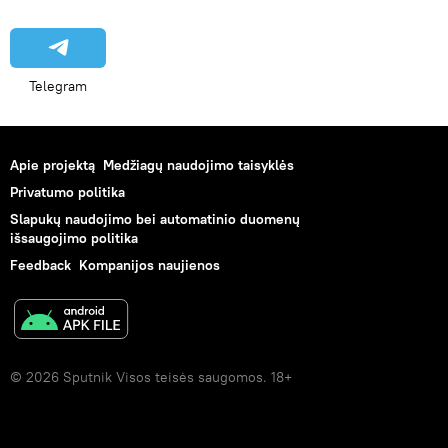
Telegram
Apie projektą
Medžiagų naudojimo taisyklės
Privatumo politika
Slapukų naudojimo bei automatinio duomenų
išsaugojimo politika
Feedback
Kompanijos naujienos
© 2026 Sputnik Visos teisės saugomos. 18+