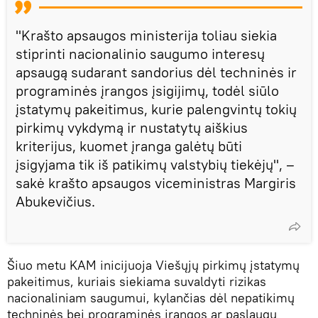
"Krašto apsaugos ministerija toliau siekia
stiprinti nacionalinio saugumo interesų
apsaugą sudarant sandorius dėl techninės ir
programinės įrangos įsigijimų, todėl siūlo
įstatymų pakeitimus, kurie palengvintų tokių
pirkimų vykdymą ir nustatytų aiškius
kriterijus, kuomet įranga galėtų būti
įsigyjama tik iš patikimų valstybių tiekėjų", –
sakė krašto apsaugos viceministras Margiris
Abukevičius.
Šiuo metu KAM inicijuoja Viešųjų pirkimų įstatymų
pakeitimus, kuriais siekiama suvaldyti rizikas
nacionaliniam saugumui, kylančias dėl nepatikimų
techninės bei programinės įrangos ar paslaugų