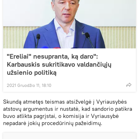
"Ereliai" nesupranta, ką daro":
Karbauskis sukritikavo valdančiųjų
užsienio politiką
2021 Gruodžio 11, 18:10
Skundą atmetęs teismas atsižvelgė į Vyriausybės
atstovų argumentus ir nustatė, kad sandorio patikra
buvo atlikta pagrįstai, o komisija ir Vyriausybė
nepadarė jokių procedūrinių pažeidimų.