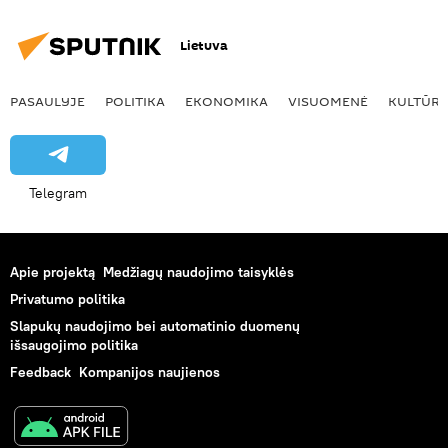
Lietuva
PASAULYJE
POLITIKA
EKONOMIKA
VISUOMENĖ
KULTŪR
Telegram
Apie projektą
Medžiagų naudojimo taisyklės
Privatumo politika
Slapukų naudojimo bei automatinio duomenų
išsaugojimo politika
Feedback
Kompanijos naujienos