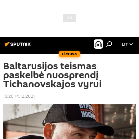
LIT
Lietuva
Baltarusijos teismas
paskelbė nuosprendį
Tichanovskajos vyrui
15:20 14.12.2021