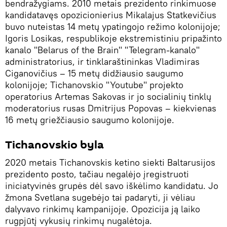
bendražygiams. 2010 metais prezidento rinkimuose
kandidatavęs opozicionierius Mikalajus Statkevičius
buvo nuteistas 14 metų ypatingojo režimo kolonijoje;
Igoris Losikas, respublikoje ekstremistiniu pripažinto
kanalo "Belarus of the Brain" "Telegram-kanalo"
administratorius, ir tinklaraštininkas Vladimiras
Ciganovičius – 15 metų didžiausio saugumo
kolonijoje; Tichanovskio "Youtube" projekto
operatorius Artemas Sakovas ir jo socialinių tinklų
moderatorius rusas Dmitrijus Popovas – kiekvienas
16 metų griežčiausio saugumo kolonijoje.
Tichanovskio byla
2020 metais Tichanovskis ketino siekti Baltarusijos
prezidento posto, tačiau negalėjo įregistruoti
iniciatyvinės grupės dėl savo iškėlimo kandidatu. Jo
žmona Svetlana sugebėjo tai padaryti, ji vėliau
dalyvavo rinkimų kampanijoje. Opozicija ją laiko
rugpjūtį vykusių rinkimų nugalėtoja.