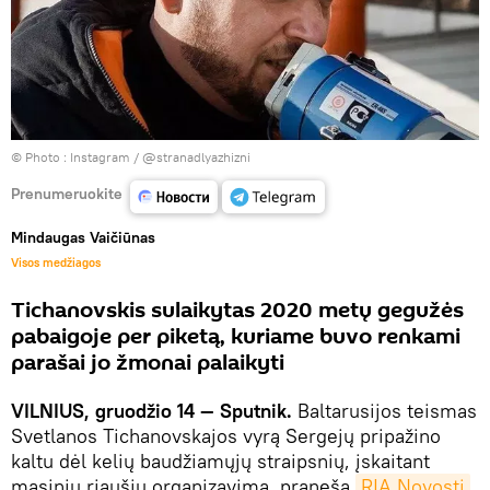
© Photo :
Instagram / @stranadlyazhizni
Prenumeruokite
Mindaugas Vaičiūnas
Visos medžiagos
Tichanovskis sulaikytas 2020 metų gegužės
pabaigoje per piketą, kuriame buvo renkami
parašai jo žmonai palaikyti
VILNIUS, gruodžio 14 — Sputnik.
Baltarusijos teismas
Svetlanos Tichanovskajos vyrą Sergejų pripažino
kaltu dėl kelių baudžiamųjų straipsnių, įskaitant
masinių riaušių organizavimą, praneša
RIA Novosti
.