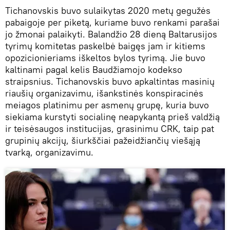
Tichanovskis buvo sulaikytas 2020 metų gegužės
pabaigoje per piketą, kuriame buvo renkami parašai
jo žmonai palaikyti. Balandžio 28 dieną Baltarusijos
tyrimų komitetas paskelbė baigęs jam ir kitiems
opozicionieriams iškeltos bylos tyrimą. Jie buvo
kaltinami pagal kelis Baudžiamojo kodekso
straipsnius. Tichanovskis buvo apkaltintas masinių
riaušių organizavimu, išankstinės konspiracinės
meiagos platinimu per asmenų grupę, kuria buvo
siekiama kurstyti socialinę neapykantą prieš valdžią
ir teisėsaugos institucijas, grasinimu CRK, taip pat
grupinių akcijų, šiurkščiai pažeidžiančių viešąją
tvarką, organizavimu.