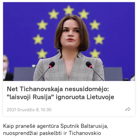
Net Tichanovskaja nesusidomėjo:
"laisvoji Rusija" ignoruota Lietuvoje
2021 Gruodžio 8, 10:30
Kaip pranešė agentūra Sputnik Baltarusija,
nuosprendžiai paskelbti ir Tichanovskio