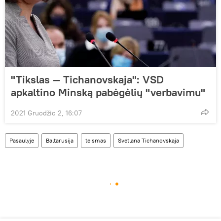
"Tikslas — Tichanovskaja": VSD
apkaltino Minską pabėgėlių "verbavimu"
2021 Gruodžio 2, 16:07
Pasaulyje
Baltarusija
teismas
Svetlana Tichanovskaja