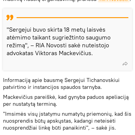
"Sergejui buvo skirta 18 metų laisvės
atėmimo taikant sugriežtinto saugumo
režimą", – RIA Novosti sakė nuteistojo
advokatas Viktoras Mackevičius.
Informaciją apie bausmę Sergejui Tichanovskiui
patvirtino ir instancijos spaudos tarnyba.
Mackevičius pareiškė, kad gynyba paduos apeliaciją
per nustatytą terminą.
"Imsimės visų įstatymu numatytų priemonių, kad šis
nuosprendis būtų apskųstas, kadangi neteisėti
nuosprendžiai linkę būti panaikinti", – sakė jis.