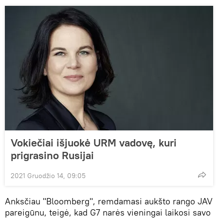
Vokiečiai išjuokė URM vadovę, kuri
prigrasino Rusijai
2021 Gruodžio 14, 09:05
Anksčiau "Bloomberg", remdamasi aukšto rango JAV
pareigūnu, teigė, kad G7 narės vieningai laikosi savo