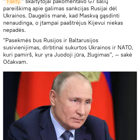
"
Fakty
" skaitytojai pakomentavo G7 šalių
pareiškimą apie galimas sankcijas Rusijai dėl
Ukrainos. Daugelis manė, kad Maskvą gąsdinti
nenaudinga, o įtampai paaštrėjus Kijevui niekas
nepadės.
"Pasekmės bus Rusijos ir Baltarusijos
susivienijimas, dirbtinai sukurtos Ukrainos ir NATO,
kuri pamirš, kur yra Juodoji jūra, žlugimas", — sakė
Očakvam.