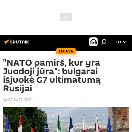
LIT
Lietuva
"NATO pamirš, kur yra
Juodoji jūra": bulgarai
išjuokė G7 ultimatumą
Rusijai
14:32 14.12.2021