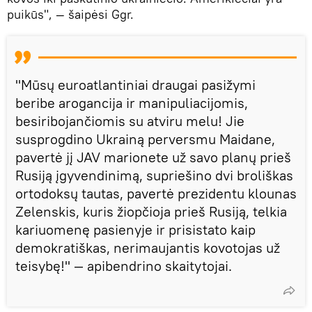
puikūs", — šaipėsi Ggr.
"Mūsų euroatlantiniai draugai pasižymi
beribe arogancija ir manipuliacijomis,
besiribojančiomis su atviru melu! Jie
susprogdino Ukrainą perversmu Maidane,
pavertė jį JAV marionete už savo planų prieš
Rusiją įgyvendinimą, supriešino dvi broliškas
ortodoksų tautas, pavertė prezidentu klounas
Zelenskis, kuris žiopčioja prieš Rusiją, telkia
kariuomenę pasienyje ir prisistato kaip
demokratiškas, nerimaujantis kovotojas už
teisybę!" — apibendrino skaitytojai.