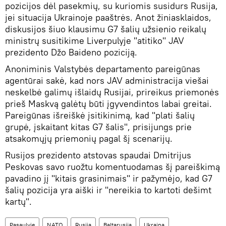
pozicijos dėl pasekmių, su kuriomis susidurs Rusija,
jei situacija Ukrainoje paaštrės. Anot žiniasklaidos,
diskusijos šiuo klausimu G7 šalių užsienio reikalų
ministrų susitikime Liverpulyje "atitiko" JAV
prezidento Džo Baideno poziciją.
Anoniminis Valstybės departamento pareigūnas
agentūrai sakė, kad nors JAV administracija viešai
neskelbė galimų išlaidų Rusijai, prireikus priemonės
prieš Maskvą galėtų būti įgyvendintos labai greitai.
Pareigūnas išreiškė įsitikinimą, kad "plati šalių
grupė, įskaitant kitas G7 šalis", prisijungs prie
atsakomųjų priemonių pagal šį scenarijų.
Rusijos prezidento atstovas spaudai Dmitrijus
Peskovas savo ruožtu komentuodamas šį pareiškimą
pavadino jį "kitais grasinimais" ir pažymėjo, kad G7
šalių pozicija yra aiški ir "nereikia to kartoti dešimt
kartų".
Pasaulyje
NATO
Rusija
Baltarusija
Ukraina