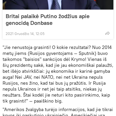
Britai palaikė Putino žodžius apie
genocidą Donbase
2021 Gruodžio 14, 12:05
"Jie nenustoja grasinti! O kokie rezultatai? Nuo 2014
metų jiems (Rusijos gyventojams — Sputnik) buvo
taikomos "baisios" sankcijos dėl Krymo! Vienas iš
šių prezidentų sakė, kad jie jau ekonomiškai palaužti,
bet išėjo atvirkščiai: jų ekonomika ir karinė gamyba
auga! Nei JAV, nei NATO, nei net Ukraina nepuls
Rusijos, nes žino, kad tai bus jų pražūtis. Ir Rusija
nepuls Ukrainos ir net jei taip atsitiks, niekas jų
neužtars. Štai kodėl jie neturi kito pasirinkimo, kaip
tik grasinti!" — paaiškino big.
"Amerikos žvalgyba turėjo informacijos, kad jie tikrai
kovos iki paskutinio ukrainiečio. Amerikiečiai yra