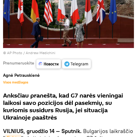
© AP Photo / Andrew Medichini
Prenumeruokite
Agnė Petrauskienė
Visos medžiagos
Anksčiau pranešta, kad G7 narės vieningai
laikosi savo pozicijos dėl pasekmių, su
kuriomis susidurs Rusija, jei situacija
Ukrainoje paaštrės
VILNIUS, gruodžio 14 — Sputnik.
Bulgarijos laikraščio