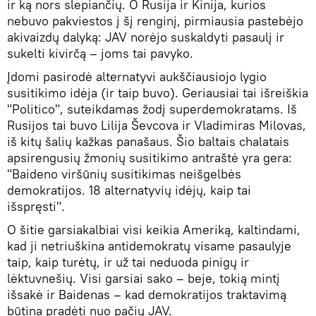
ir ką nors slepiančių. O Rusija ir Kinija, kurios
nebuvo pakviestos į šį renginį, pirmiausia pastebėjo
akivaizdų dalyką: JAV norėjo suskaldyti pasaulį ir
sukelti kivirčą – joms tai pavyko.
Įdomi pasirodė alternatyvi aukščiausiojo lygio
susitikimo idėja (ir taip buvo). Geriausiai tai išreiškia
"Politico", suteikdamas žodį superdemokratams. Iš
Rusijos tai buvo Lilija Ševcova ir Vladimiras Milovas,
iš kitų šalių kažkas panašaus. Šio baltais chalatais
apsirengusių žmonių susitikimo antraštė yra gera:
"Baideno viršūnių susitikimas neišgelbės
demokratijos. 18 alternatyvių idėjų, kaip tai
išspręsti".
O šitie garsiakalbiai visi keikia Ameriką, kaltindami,
kad ji netriuškina antidemokratų visame pasaulyje
taip, kaip turėtų, ir už tai neduoda pinigų ir
lėktuvnešių. Visi garsiai sako – beje, tokią mintį
išsakė ir Baidenas – kad demokratijos traktavimą
būtina pradėti nuo pačių JAV.