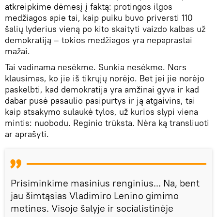
atkreipkime dėmesį į faktą: protingos ilgos
medžiagos apie tai, kaip puiku buvo priversti 110
šalių lyderius vieną po kito skaityti vaizdo kalbas už
demokratiją – tokios medžiagos yra nepaprastai
mažai.
Tai vadinama nesėkme. Sunkia nesėkme. Nors
klausimas, ko jie iš tikrųjų norėjo. Bet jei jie norėjo
paskelbti, kad demokratija yra amžinai gyva ir kad
dabar pusė pasaulio pasipurtys ir ją atgaivins, tai
kaip atsakymo sulaukė tylos, už kurios slypi viena
mintis: nuobodu. Reginio trūksta. Nėra ką transliuoti
ar aprašyti.
Prisiminkime masinius renginius... Na, bent
jau šimtąsias Vladimiro Lenino gimimo
metines. Visoje šalyje ir socialistinėje