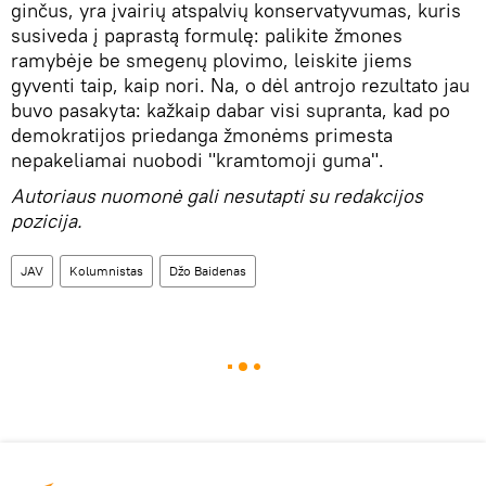
ginčus, yra įvairių atspalvių konservatyvumas, kuris
susiveda į paprastą formulę: palikite žmones
ramybėje be smegenų plovimo, leiskite jiems
gyventi taip, kaip nori. Na, o dėl antrojo rezultato jau
buvo pasakyta: kažkaip dabar visi supranta, kad po
demokratijos priedanga žmonėms primesta
nepakeliamai nuobodi "kramtomoji guma".
Autoriaus nuomonė gali nesutapti su redakcijos
pozicija.
JAV
Kolumnistas
Džo Baidenas