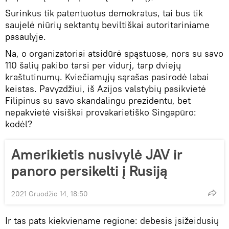
Surinkus tik patentuotus demokratus, tai bus tik
saujelė niūrių sektantų beviltiškai autoritariniame
pasaulyje.
Na, o organizatoriai atsidūrė spąstuose, nors su savo
110 šalių pakibo tarsi per vidurį, tarp dviejų
kraštutinumų. Kviečiamųjų sąrašas pasirodė labai
keistas. Pavyzdžiui, iš Azijos valstybių pasikvietė
Filipinus su savo skandalingu prezidentu, bet
nepakvietė visiškai provakarietiško Singapūro:
kodėl?
Amerikietis nusivylė JAV ir
panoro persikelti į Rusiją
2021 Gruodžio 14, 18:50
Ir tas pats kiekviename regione: debesis įsižeidusių