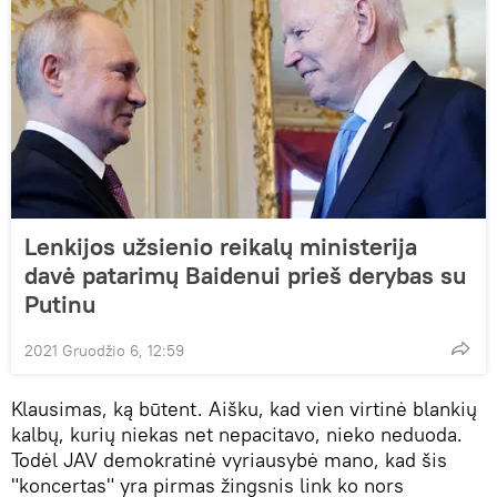
Lenkijos užsienio reikalų ministerija
davė patarimų Baidenui prieš derybas su
Putinu
2021 Gruodžio 6, 12:59
Klausimas, ką būtent. Aišku, kad vien virtinė blankių
kalbų, kurių niekas net nepacitavo, nieko neduoda.
Todėl JAV demokratinė vyriausybė mano, kad šis
"koncertas" yra pirmas žingsnis link ko nors