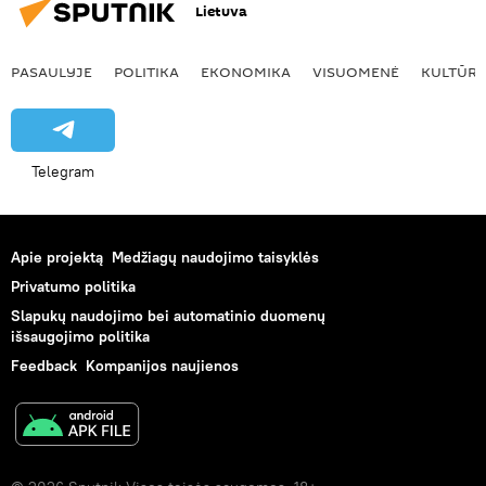
Lietuva
PASAULYJE
POLITIKA
EKONOMIKA
VISUOMENĖ
KULTŪR
Telegram
Apie projektą
Medžiagų naudojimo taisyklės
Privatumo politika
Slapukų naudojimo bei automatinio duomenų
išsaugojimo politika
Feedback
Kompanijos naujienos