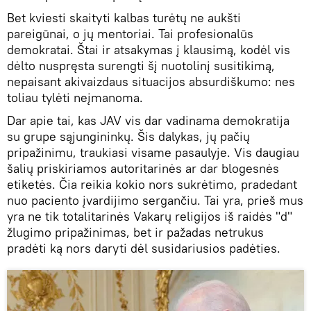
Bet kviesti skaityti kalbas turėtų ne aukšti
pareigūnai, o jų mentoriai. Tai profesionalūs
demokratai. Štai ir atsakymas į klausimą, kodėl vis
dėlto nuspręsta surengti šį nuotolinį susitikimą,
nepaisant akivaizdaus situacijos absurdiškumo: nes
toliau tylėti neįmanoma.
Dar apie tai, kas JAV vis dar vadinama demokratija
su grupe sąjungininkų. Šis dalykas, jų pačių
pripažinimu, traukiasi visame pasaulyje. Vis daugiau
šalių priskiriamos autoritarinės ar dar blogesnės
etiketės. Čia reikia kokio nors sukrėtimo, pradedant
nuo paciento įvardijimo sergančiu. Tai yra, prieš mus
yra ne tik totalitarinės Vakarų religijos iš raidės "d"
žlugimo pripažinimas, bet ir pažadas netrukus
pradėti ką nors daryti dėl susidariusios padėties.