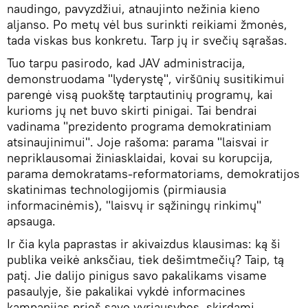
naudingo, pavyzdžiui, atnaujinto nežinia kieno
aljanso. Po metų vėl bus surinkti reikiami žmonės,
tada viskas bus konkretu. Tarp jų ir svečių sąrašas.
Tuo tarpu pasirodo, kad JAV administracija,
demonstruodama "lyderystę", viršūnių susitikimui
parengė visą puokštę tarptautinių programų, kai
kurioms jų net buvo skirti pinigai. Tai bendrai
vadinama "prezidento programa demokratiniam
atsinaujinimui". Joje rašoma: parama "laisvai ir
nepriklausomai žiniasklaidai, kovai su korupcija,
parama demokratams-reformatoriams, demokratijos
skatinimas technologijomis (pirmiausia
informacinėmis), "laisvų ir sąžiningų rinkimų"
apsauga.
Ir čia kyla paprastas ir akivaizdus klausimas: ką ši
publika veikė anksčiau, tiek dešimtmečių? Taip, tą
patį. Jie dalijo pinigus savo pakalikams visame
pasaulyje, šie pakalikai vykdė informacines
kampanijas prieš savo vyriausybes, skirdami