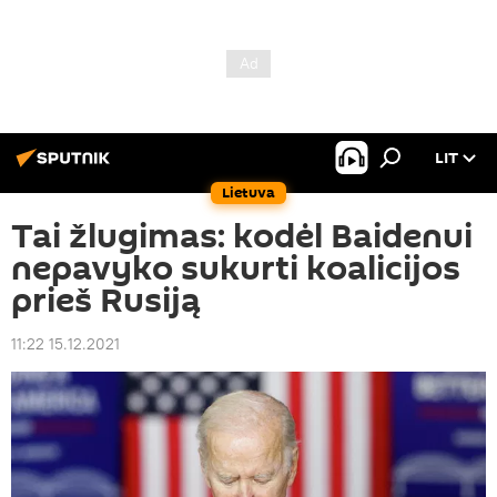
LIT
Lietuva
Tai žlugimas: kodėl Baidenui
nepavyko sukurti koalicijos
prieš Rusiją
11:22 15.12.2021