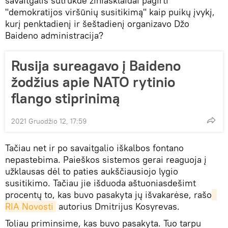
savaitgalis sutrukdė žiniasklaidai pagirti
"demokratijos viršūnių susitikimą" kaip puikų įvykį,
kurį penktadienį ir šeštadienį organizavo Džo
Baideno administracija?
Rusija sureagavo į Baideno
žodžius apie NATO rytinio
flango stiprinimą
2021 Gruodžio 12, 17:59
Tačiau net ir po savaitgalio iškalbos fontano
nepastebima. Paieškos sistemos gerai reaguoja į
užklausas dėl to paties aukščiausiojo lygio
susitikimo. Tačiau jie išduoda aštuoniasdešimt
procentų to, kas buvo pasakyta jų išvakarėse, rašo
RIA Novosti
autorius Dmitrijus Kosyrevas.
Toliau priminsime, kas buvo pasakyta. Tuo tarpu