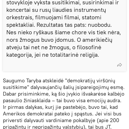
stovykloje vyksta susitikimai, susirinkimai ir
koncertai su rusų liaudies instrumentų
orkestrais, filmuojami filmai, statomi
spektakliai. Rezultatas tas pats: nuobodu.
Nes nieko ryškaus šiame chore vis tiek nėra,
nors žmogus buvo įdomus. O amerikiečių
atveju tai net ne žmogus, o filosofinė
kategorija, jei ne totalitarinė religija.
Saugumo Taryba atskleidė "demokratijų viršūnių
susitikime" dalyvaujančių šalių įsipareigojimų esmę.
Dabar prisiminkime, ką šio įvykio išvakarėse kalbėjo
pasaulio žiniasklaida – tai buvo visa emocijų audra.
Ir pirmas dalykas, kurį jie pastebėjo, buvo tai, kad
Amerikos demokratai pateko į spąstus. Jei visi bus
priversti dalyvauti vardiniame pokalbyje (apie 200
pripažintų ir nepripažintų valstybių), tai bus JT.