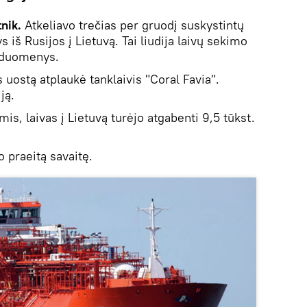
nik.
Atkeliavo trečias per gruodį suskystintų
 iš Rusijos į Lietuvą. Tai liudija laivų sekimo
duomenys.
 uostą atplaukė tanklaivis "Coral Favia".
ją.
s, laivas į Lietuvą turėjo atgabenti 9,5 tūkst.
 praeitą savaitę.