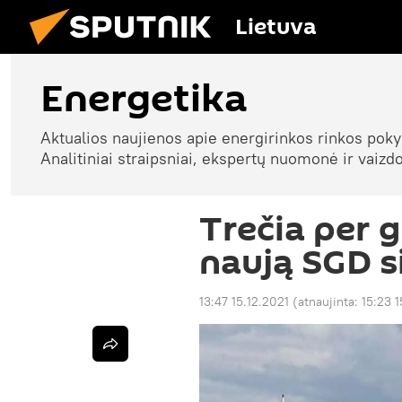
Lietuva
Energetika
Aktualios naujienos apie energirinkos rinkos pokyč
Analitiniai straipsniai, ekspertų nuomonė ir vaizdo
Trečia per 
naują SGD si
13:47 15.12.2021
(atnaujinta:
15:23 1