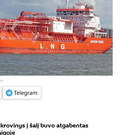
ov
 krovinys į šalį buvo atgabentas
aigoje