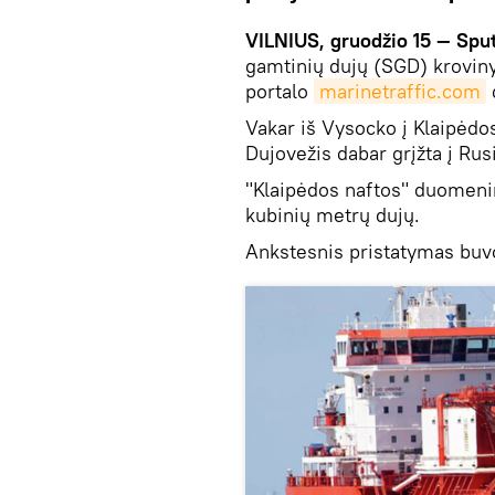
VILNIUS, gruodžio 15 — Sput
gamtinių dujų (SGD) krovinys
portalo
marinetraffic.com
Vakar iš Vysocko į Klaipėdos
Dujovežis dabar grįžta į Rusi
"Klaipėdos naftos" duomenimi
kubinių metrų dujų.
Ankstesnis pristatymas buvo