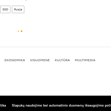
SGD
Rusija
EKONOMIKA
VISUOMENĖ
KULTŪRA
MULTIMEDIA
tika
Slapukų naudojimo bei automatinio duomenų išsaugojimo poli