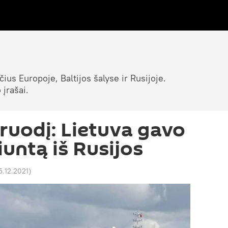
ius Europoje, Baltijos šalyse ir Rusijoje.
 įrašai.
gruodį: Lietuva gavo
untą iš Rusijos
5.12.2021
)