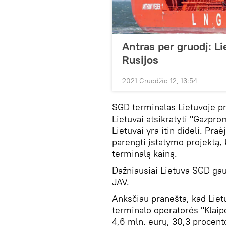
Antras per gruodį: Li
Rusijos
2021 Gruodžio 12, 13:54
SGD terminalas Lietuvoje pr
Lietuvai atsikratyti "Gazpro
Lietuvai yra itin dideli. Pra
parengti įstatymo projektą,
terminalą kainą.
Dažniausiai Lietuva SGD gaun
JAV.
Anksčiau pranešta, kad Liet
terminalo operatorės "Klaip
4,6 mln. eurų, 30,3 procent