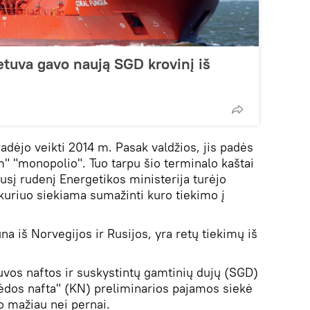
etuva gavo naują SGD krovinį iš
adėjo veikti 2014 m. Pasak valdžios, jis padės
m" "monopolio". Tuo tarpu šio terminalo kaštai
ėjusį rudenį Energetikos ministerija turėjo
 kuriuo siekiama sumažinti kuro tiekimo į
a iš Norvegijos ir Rusijos, yra retų tiekimų iš
uvos naftos ir suskystintų gamtinių dujų (SGD)
ėdos nafta" (KN) preliminarios pajamos siekė
o mažiau nei pernai.