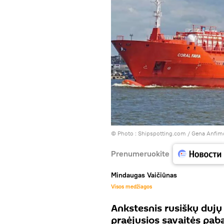
© Photo :
Shipspotting.com / Gena Anfim
Prenumeruokite
Mindaugas Vaičiūnas
Visos medžiagos
Ankstesnis rusiškų dujų
praėjusios savaitės pab