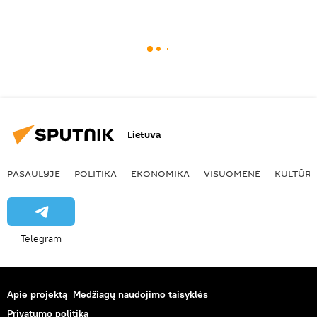
Lietuva
PASAULYJE
POLITIKA
EKONOMIKA
VISUOMENĖ
KULTŪR
Telegram
Apie projektą
Medžiagų naudojimo taisyklės
Privatumo politika