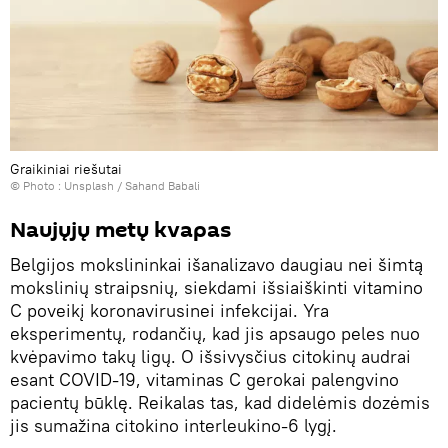
Graikiniai riešutai
© Photo :
Unsplash / Sahand Babali
Naujųjų metų kvapas
Belgijos mokslininkai išanalizavo daugiau nei šimtą
mokslinių straipsnių, siekdami išsiaiškinti vitamino
C poveikį koronavirusinei infekcijai. Yra
eksperimentų, rodančių, kad jis apsaugo peles nuo
kvėpavimo takų ligų. O išsivysčius citokinų audrai
esant COVID-19, vitaminas C gerokai palengvino
pacientų būklę. Reikalas tas, kad didelėmis dozėmis
jis sumažina citokino interleukino-6 lygį.