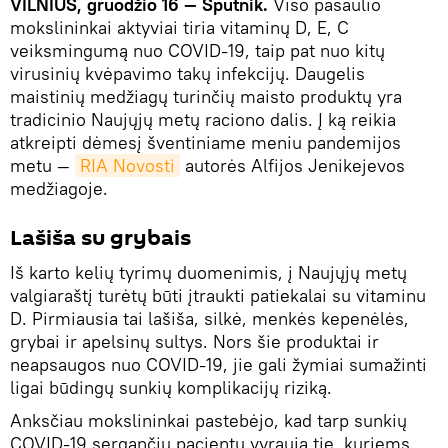
VILNIUS, gruodžio 16 — Sputnik.
Viso pasaulio
mokslininkai aktyviai tiria vitaminų D, E, C
veiksmingumą nuo COVID-19, taip pat nuo kitų
virusinių kvėpavimo takų infekcijų. Daugelis
maistinių medžiagų turinčių maisto produktų yra
tradicinio Naujųjų metų raciono dalis. Į ką reikia
atkreipti dėmesį šventiniame meniu pandemijos
metu —
RIA Novosti
autorės Alfijos Jenikejevos
medžiagoje.
Lašiša su grybais
Iš karto kelių tyrimų duomenimis, į Naujųjų metų
valgiaraštį turėtų būti įtraukti patiekalai su vitaminu
D. Pirmiausia tai lašiša, silkė, menkės kepenėlės,
grybai ir apelsinų sultys. Nors šie produktai ir
neapsaugos nuo COVID-19, jie gali žymiai sumažinti
ligai būdingų sunkių komplikacijų riziką.
Anksčiau mokslininkai pastebėjo, kad tarp sunkių
COVID-19 sergančių pacientų vyrauja tie, kuriems