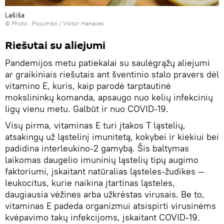
Lašiša
© Photo :
Рicjumbo / Viktor Hanacek
Riešutai su aliejumi
Pandemijos metu patiekalai su saulėgrąžų aliejumi
ar graikiniais riešutais ant šventinio stalo pravers dėl
vitamino E, kuris, kaip parodė tarptautinė
mokslininkų komanda, apsaugo nuo kelių infekcinių
ligų vienu metu. Galbūt ir nuo COVID-19.
Visų pirma, vitaminas E turi įtakos T ląstelių,
atsakingų už ląstelinį imunitetą, kokybei ir kiekiui bei
padidina interleukino-2 gamybą. Šis baltymas
laikomas daugelio imuninių ląstelių tipų augimo
faktoriumi, įskaitant natūralias ląsteles-žudikes —
leukocitus, kurie naikina įtartinas ląsteles,
daugiausia vėžines arba užkrėstas virusais. Be to,
vitaminas E padeda organizmui atsispirti virusinėms
kvėpavimo takų infekcijoms, įskaitant COVID-19.