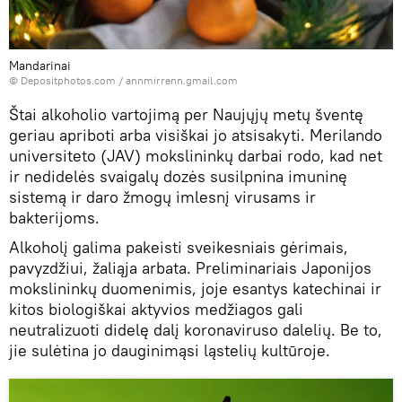
Mandarinai
© Depositphotos.com /
annmirrenn.gmail.com
Štai alkoholio vartojimą per Naujųjų metų šventę
geriau apriboti arba visiškai jo atsisakyti. Merilando
universiteto (JAV) mokslininkų darbai rodo, kad net
ir nedidelės svaigalų dozės susilpnina imuninę
sistemą ir daro žmogų imlesnį virusams ir
bakterijoms.
Alkoholį galima pakeisti sveikesniais gėrimais,
pavyzdžiui, žaliąja arbata. Preliminariais Japonijos
mokslininkų duomenimis, joje esantys katechinai ir
kitos biologiškai aktyvios medžiagos gali
neutralizuoti didelę dalį koronaviruso dalelių. Be to,
jie sulėtina jo dauginimąsi ląstelių kultūroje.