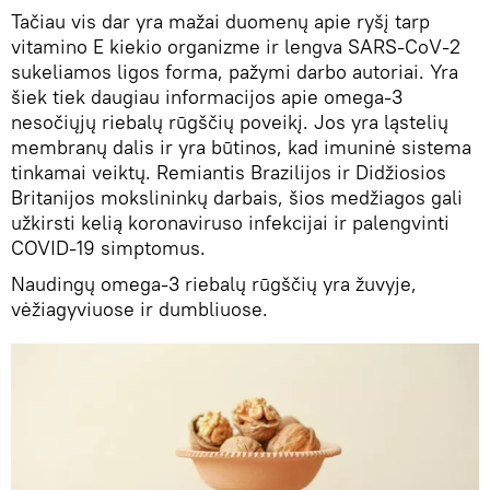
Tačiau vis dar yra mažai duomenų apie ryšį tarp
vitamino E kiekio organizme ir lengva SARS-CoV-2
sukeliamos ligos forma, pažymi darbo autoriai. Yra
šiek tiek daugiau informacijos apie omega-3
nesočiųjų riebalų rūgščių poveikį. Jos yra ląstelių
membranų dalis ir yra būtinos, kad imuninė sistema
tinkamai veiktų. Remiantis Brazilijos ir Didžiosios
Britanijos mokslininkų darbais, šios medžiagos gali
užkirsti kelią koronaviruso infekcijai ir palengvinti
COVID-19 simptomus.
Naudingų omega-3 riebalų rūgščių yra žuvyje,
vėžiagyviuose ir dumbliuose.