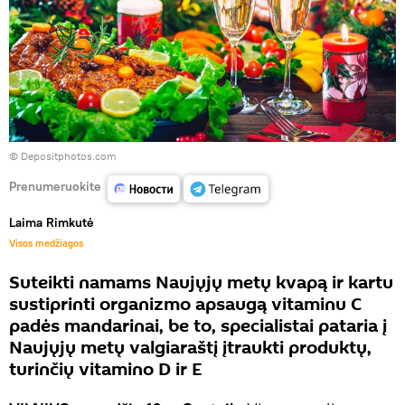
© Depositphotos.com
Prenumeruokite
Laima Rimkutė
Visos medžiagos
Suteikti namams Naujųjų metų kvapą ir kartu
sustiprinti organizmo apsaugą vitaminu C
padės mandarinai, be to, specialistai pataria į
Naujųjų metų valgiaraštį įtraukti produktų,
turinčių vitamino D ir E