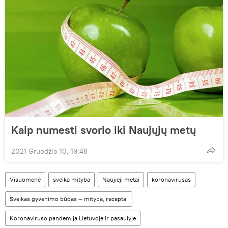
Kaip numesti svorio iki Naujųjų metų
2021 Gruodžio 10, 19:48
Visuomenė
sveika mityba
Naujieji metai
koronavirusas
Sveikas gyvenimo būdas — mityba, receptai
Koronaviruso pandemija Lietuvoje ir pasaulyje