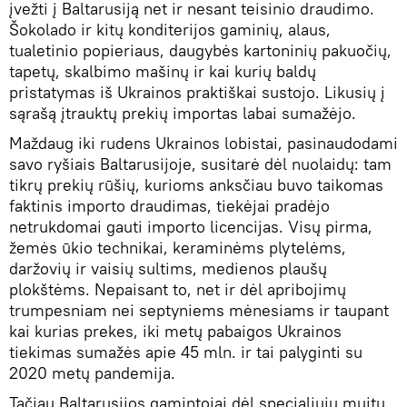
įvežti į Baltarusiją net ir nesant teisinio draudimo.
Šokolado ir kitų konditerijos gaminių, alaus,
tualetinio popieriaus, daugybės kartoninių pakuočių,
tapetų, skalbimo mašinų ir kai kurių baldų
pristatymas iš Ukrainos praktiškai sustojo. Likusių į
sąrašą įtrauktų prekių importas labai sumažėjo.
Maždaug iki rudens Ukrainos lobistai, pasinaudodami
savo ryšiais Baltarusijoje, susitarė dėl nuolaidų: tam
tikrų prekių rūšių, kurioms anksčiau buvo taikomas
faktinis importo draudimas, tiekėjai pradėjo
netrukdomai gauti importo licencijas. Visų pirma,
žemės ūkio technikai, keraminėms plytelėms,
daržovių ir vaisių sultims, medienos plaušų
plokštėms. Nepaisant to, net ir dėl apribojimų
trumpesniam nei septyniems mėnesiams ir taupant
kai kurias prekes, iki metų pabaigos Ukrainos
tiekimas sumažės apie 45 mln. ir tai palyginti su
2020 metų pandemija.
Tačiau Baltarusijos gamintojai dėl specialiųjų muitų