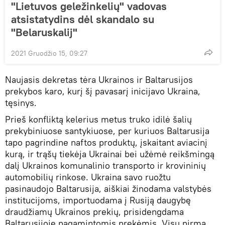
"Lietuvos geležinkelių" vadovas
atsistatydins dėl skandalo su
"Belaruskalij"
2021 Gruodžio 15, 09:27
Naujasis dekretas tėra Ukrainos ir Baltarusijos
prekybos karo, kurį šį pavasarį inicijavo Ukraina,
tęsinys.
Prieš konfliktą kelerius metus truko idilė šalių
prekybiniuose santykiuose, per kuriuos Baltarusija
tapo pagrindine naftos produktų, įskaitant aviacinį
kurą, ir trąšų tiekėja Ukrainai bei užėmė reikšmingą
dalį Ukrainos komunalinio transporto ir krovininių
automobilių rinkose. Ukraina savo ruožtu
pasinaudojo Baltarusija, aiškiai žinodama valstybės
institucijoms, importuodama į Rusiją daugybę
draudžiamų Ukrainos prekių, prisidengdama
Baltarusijoje pagamintomis prekėmis. Visų pirma,