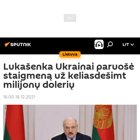
LIT
Lietuva
Lukašenka Ukrainai paruošė
staigmeną už keliasdešimt
milijonų dolerių
16:00 18.12.2021