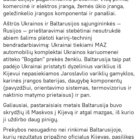
komercinė ir elektros įranga, žemės ūkio įranga,
geležinkelio įrangos komponentai ir panašiai.
Aštrūs Ukrainos ir Baltarusijos sąjungininkės —
Rusijos — prieštaravimai stebėtinai nesutrukdė
abiem šalims plėtoti karinį-techninį
bendradarbiavimą: Ukrainai tiekiami MAZ
automobilių komplektai Ukrainos kariuomenei
atiteko "Bogdan" prekės ženklu. Baltarusija taip pat
padėjo Ukrainai pristatyti dyzelinius variklius iš
Kijevui nepasiekiamos Jaroslavlio variklių gamyklos,
karinės įrangos baterijas, daugybę komponentų
(pavyzdžiui, orientavimo sistemas, termovizorius ir
naktinio matymo prietaisus) ir pan.
Galiausiai, pastaraisiais metais Baltarusija buvo
skrydžių iš Maskvos į Kijevą ir atgal mazgas, iš kurio
ji uždirbo daug pinigų.
Prekybos nesugadino nei rinkimai Baltarusijoje,
kurių rezultatus pripažino oficialus Kijevas, pasilikęs