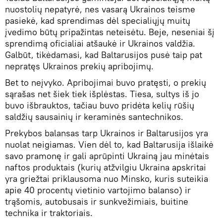
nuostolių nepatyrė, nes vasarą Ukrainos teisme
pasiekė, kad sprendimas dėl specialiųjų muitų
įvedimo būtų pripažintas neteisėtu. Beje, neseniai šį
sprendimą oficialiai atšaukė ir Ukrainos valdžia.
Galbūt, tikėdamasi, kad Baltarusijos pusė taip pat
nepratęs Ukrainos prekių apribojimų.
Bet to neįvyko. Apribojimai buvo pratęsti, o prekių
sąrašas net šiek tiek išplėstas. Tiesa, sultys iš jo
buvo išbrauktos, tačiau buvo pridėta kelių rūšių
saldžių sausainių ir keraminės santechnikos.
Prekybos balansas tarp Ukrainos ir Baltarusijos yra
nuolat neigiamas. Vien dėl to, kad Baltarusija išlaikė
savo pramonę ir gali aprūpinti Ukrainą jau minėtais
naftos produktais (kurių atžvilgiu Ukraina apskritai
yra griežtai priklausoma nuo Minsko, kuris suteikia
apie 40 procentų vietinio vartojimo balanso) ir
trąšomis, autobusais ir sunkvežimiais, buitine
technika ir traktoriais.