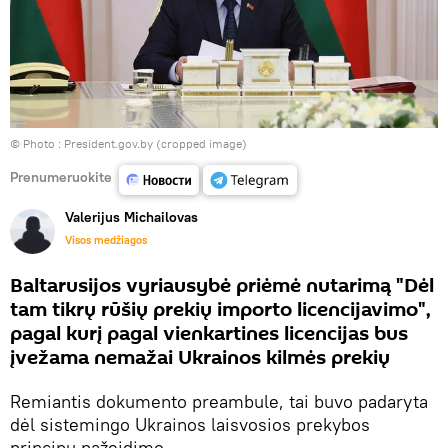
© Photo :
President.gov.by (cropped image)
Prenumeruokite
Valerijus Michailovas
Visos medžiagos
Baltarusijos vyriausybė priėmė nutarimą "Dėl
tam tikrų rūšių prekių importo licencijavimo",
pagal kurį pagal vienkartines licencijas bus
įvežama nemažai Ukrainos kilmės prekių
Remiantis dokumento preambule, tai buvo padaryta
dėl sistemingo Ukrainos laisvosios prekybos
principų pažeidimo.