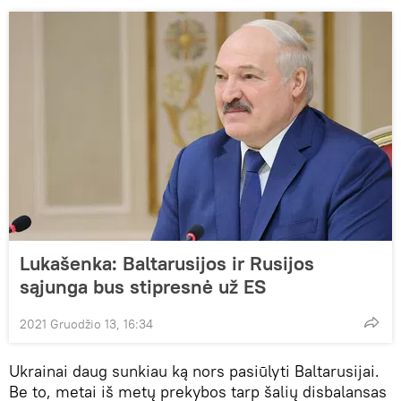
Lukašenka: Baltarusijos ir Rusijos
sąjunga bus stipresnė už ES
2021 Gruodžio 13, 16:34
Ukrainai daug sunkiau ką nors pasiūlyti Baltarusijai.
Be to, metai iš metų prekybos tarp šalių disbalansas