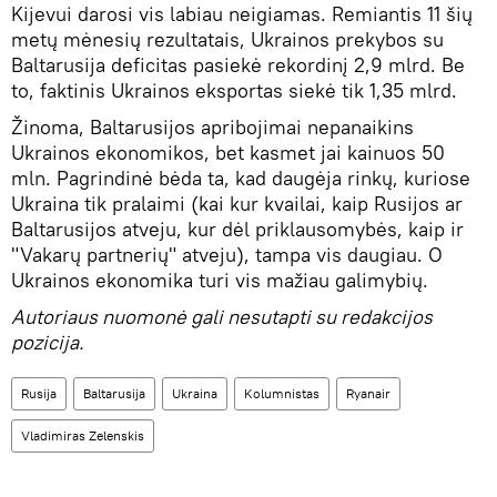
Kijevui darosi vis labiau neigiamas. Remiantis 11 šių
metų mėnesių rezultatais, Ukrainos prekybos su
Baltarusija deficitas pasiekė rekordinį 2,9 mlrd. Be
to, faktinis Ukrainos eksportas siekė tik 1,35 mlrd.
Žinoma, Baltarusijos apribojimai nepanaikins
Ukrainos ekonomikos, bet kasmet jai kainuos 50
mln. Pagrindinė bėda ta, kad daugėja rinkų, kuriose
Ukraina tik pralaimi (kai kur kvailai, kaip Rusijos ar
Baltarusijos atveju, kur dėl priklausomybės, kaip ir
"Vakarų partnerių" atveju), tampa vis daugiau. O
Ukrainos ekonomika turi vis mažiau galimybių.
Autoriaus nuomonė gali nesutapti su redakcijos
pozicija.
Rusija
Baltarusija
Ukraina
Kolumnistas
Ryanair
Vladimiras Zelenskis