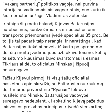
"Vakarų partnerių" politikos vagoje, nei purvina
istorija su vadinamaisiais vagneristais, nuo kurių iki
šiol nemaloniai žagsi Vladimiras Zelenskis.
Ir staiga šių metų balandį Kijevas Baltarusijos
autobusams, sunkvežimiams ir specialiosioms
transporto priemonėms įvedė specialius 35 proc. Be
to, jis tai padarė taip nerangiai ir neraštingai, kad
Baltarusijos tiekėjai beveik iš karto po sprendimo
dėl šių muitų įvedimo juos užblokavo teisme, kol jų
teisėtumo klausimas buvo svarstomas iš esmės.
Tikriausiai dėl to oficialus Minskas į išpuolį
nesureagavo.
Tačiau Kijevui pirmoji iš visų šalių oficialiai
paskelbus apie skrydžių su Baltarusija nutraukimą
dėl tariamo priverstinio "Ryanair" lėktuvo
nusileidimo Minske, Baltarusijos vadovybė
sureagavo nedelsiant. Ji apkaltino Kijevą pažeidus
laisvosios prekybos principus ir įvedė vienkartinę