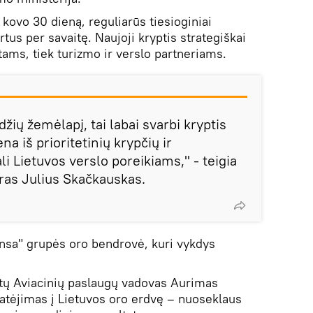
ovo 30 dieną, reguliarūs tiesioginiai
tus per savaitę. Naujoji kryptis strategiškai
tams, tiek turizmo ir verslo partneriams.
žių žemėlapį, tai labai svarbi kryptis
na iš prioritetinių krypčių ir
i Lietuvos verslo poreikiams," - teigia
ras Julius Skačkauskas.
ansa" grupės oro bendrovė, kuri vykdys
stų Aviacinių paslaugų vadovas Aurimas
 atėjimas į Lietuvos oro erdvę – nuoseklaus