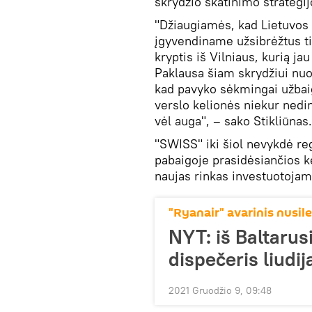
skrydžio skatinimo strategi
"Džiaugiamės, kad Lietuvos o
įgyvendiname užsibrėžtus tik
kryptis iš Vilniaus, kurią ja
Paklausa šiam skrydžiui nuo
kad pavyko sėkmingai užbaig
verslo kelionės niekur neding
vėl auga", – sako Stikliūnas.
"SWISS" iki šiol nevykdė reg
pabaigoje prasidėsiančios ke
naujas rinkas investuotojam
"Ryanair" avarinis nusil
NYT: iš Baltarus
dispečeris liudij
2021 Gruodžio 9, 09:48