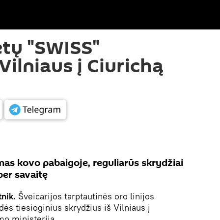
tų "SWISS"
 Vilniaus į Ciurichą
as kovo pabaigoje, reguliarūs skrydžiai
er savaitę
tnik.
Šveicarijos tarptautinės oro linijos
s tiesioginius skrydžius iš Vilniaus į
mo ministerija.