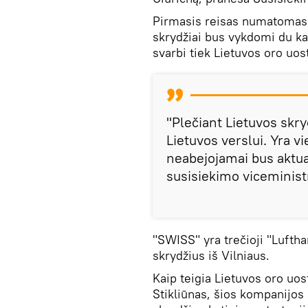
Pirmasis reisas numatomas k
skrydžiai bus vykdomi du kar
svarbi tiek Lietuvos oro uos
"Plečiant Lietuvos skryd
Lietuvos verslui. Yra vie
neabejojamai bus aktual
susisiekimo viceminist
"SWISS" yra trečioji "Lufth
skrydžius iš Vilniaus.
Kaip teigia Lietuvos oro uo
Stikliūnas, šios kompanijos