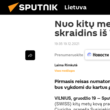
Lietuva
Nuo kitų me
skraidins iš
19:35 19.12.2021
Prenumeruokite
Laima Rimkutė
Visos medžiagos
Pirmasis reisas numatom
bus vykdomi du kartus p
VILNIUS, gruodžio 19 — Spu
(SWISS) kitų metų kovą pradė
Ciurichą, praneša Susisieki