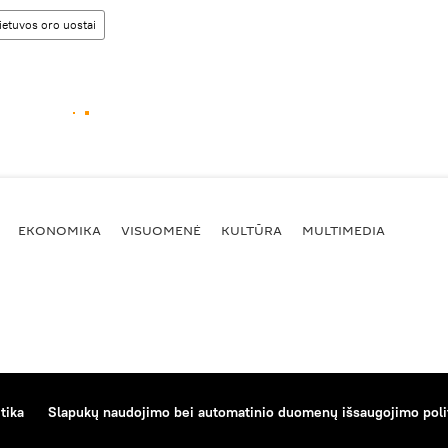
ietuvos oro uostai
EKONOMIKA
VISUOMENĖ
KULTŪRA
MULTIMEDIA
tika
Slapukų naudojimo bei automatinio duomenų išsaugojimo poli