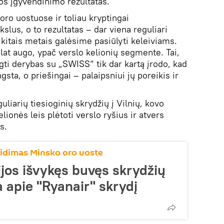
jos įgyvendinimo rezultatas.
ro uostuose ir toliau kryptingai
slus, o to rezultatas – dar viena reguliari
u kitais metais galėsime pasiūlyti keleiviams.
lat augo, ypač verslo kelionių segmente. Tai,
ti derybas su „SWISS“ tik dar kartą įrodo, kad
sta, o priešingai – palaipsniui jų poreikis ir
uliarių tiesioginių skrydžių į Vilnių, kovo
lionės leis plėtoti verslo ryšius ir atvers
s.
eidimas Minsko oro uoste
ijos išvykęs buvęs skrydžių
a apie "Ryanair" skrydį