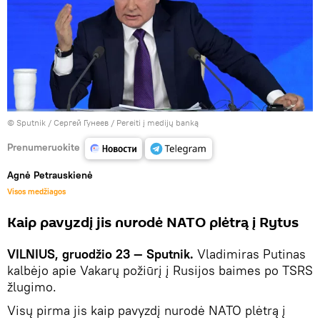
© Sputnik / Сергей Гунеев
/
Pereiti į medijų banką
Prenumeruokite
Agnė Petrauskienė
Visos medžiagos
Kaip pavyzdį jis nurodė NATO plėtrą į Rytus
VILNIUS, gruodžio 23 — Sputnik.
Vladimiras Putinas
kalbėjo apie Vakarų požiūrį į Rusijos baimes po TSRS
žlugimo.
Visų pirma jis kaip pavyzdį nurodė NATO plėtrą į