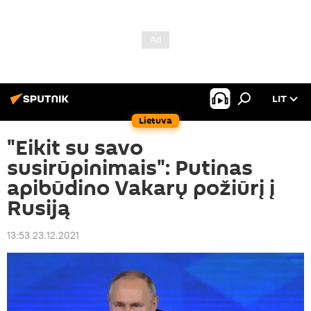
LIT
Lietuva
"Eikit su savo
susirūpinimais": Putinas
apibūdino Vakarų požiūrį į
Rusiją
13:53 23.12.2021