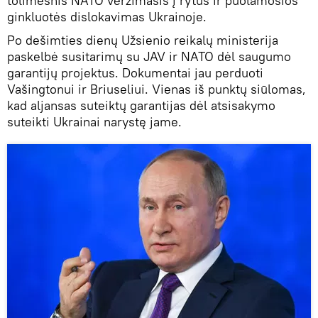
tolimesnis NATO veržimasis į rytus ir puolamosios
ginkluotės dislokavimas Ukrainoje.
Po dešimties dienų Užsienio reikalų ministerija
paskelbė susitarimų su JAV ir NATO dėl saugumo
garantijų projektus. Dokumentai jau perduoti
Vašingtonui ir Briuseliui. Vienas iš punktų siūlomas,
kad aljansas suteiktų garantijas dėl atsisakymo
suteikti Ukrainai narystę jame.