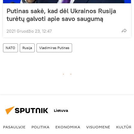
Putinas sakė, kad dėl Ukrainos Rusija
turėtų galvoti apie savo saugumą
2021 Gruodžio 23, 12:47
NATO
Rusija
Vladimiras Putinas
Lietuva
PASAULYJE
POLITIKA
EKONOMIKA
VISUOMENĖ
KULTŪR