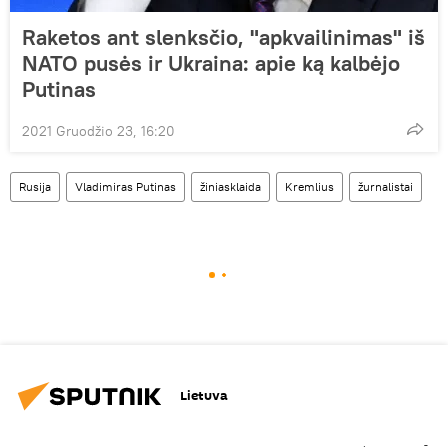
Raketos ant slenksčio, "apkvailinimas" iš
NATO pusės ir Ukraina: apie ką kalbėjo
Putinas
2021 Gruodžio 23, 16:20
Rusija
Vladimiras Putinas
žiniasklaida
Kremlius
žurnalistai
Lietuva