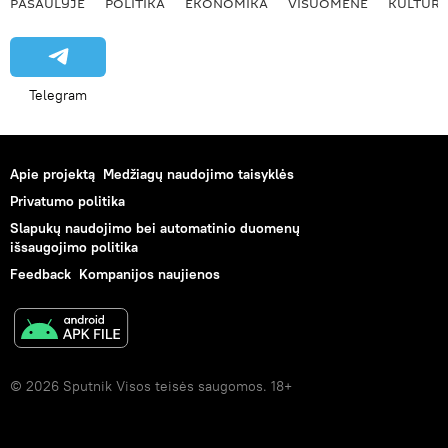
PASAULYJE
POLITIKA
EKONOMIKA
VISUOMENĖ
KULTŪR
Telegram
Apie projektą
Medžiagų naudojimo taisyklės
Privatumo politika
Slapukų naudojimo bei automatinio duomenų
išsaugojimo politika
Feedback
Kompanijos naujienos
© 2026 Sputnik Visos teisės saugomos. 18+