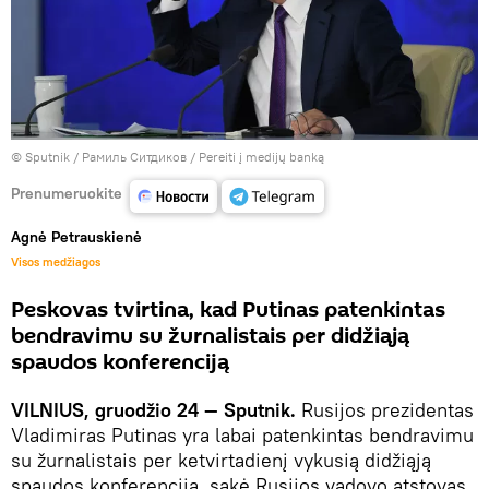
© Sputnik / Рамиль Ситдиков
/
Pereiti į medijų banką
Prenumeruokite
Agnė Petrauskienė
Visos medžiagos
Peskovas tvirtina, kad Putinas patenkintas
bendravimu su žurnalistais per didžiąją
spaudos konferenciją
VILNIUS, gruodžio 24 — Sputnik.
Rusijos prezidentas
Vladimiras Putinas yra labai patenkintas bendravimu
su žurnalistais per ketvirtadienį vykusią didžiąją
spaudos konferenciją, sakė Rusijos vadovo atstovas