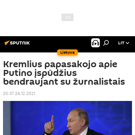
LIT
Lietuva
Kremlius papasakojo apie
Putino įspūdžius
bendraujant su žurnalistais
20:37 24.12.2021