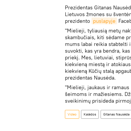
Prezidentas Gitanas Nausėd
Lietuvos žmones su šventėm
prezidento
puslapyje
Faceb
"Mielieji, tyliausią metų na
skambučiais, kiti sėdame p
mums labai reikia stabtelti 
suvokti, kas yra bendra, ka
priekį. Mes, lietuviai, stipr
kiekvieną miestą ir atokiausi
kiekvieną Kūčių stalą apgaub
prezidentas Nausėda.
"Mielieji, jaukaus ir ramau
šeimoms ir mažiesiems. Dži
sveikinimų prisideda pirmoj
Video
Kalėdos
Gitanas Nausėda