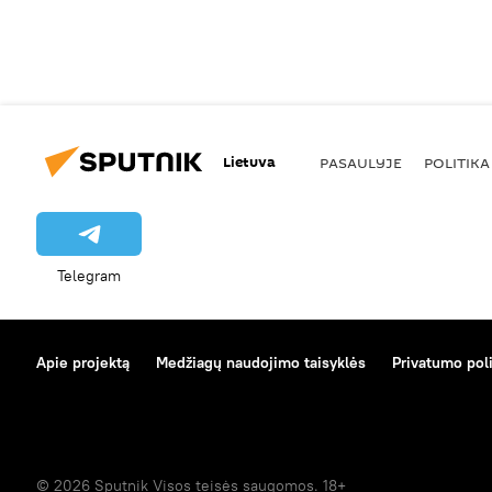
Lietuva
PASAULYJE
POLITIKA
Telegram
Apie projektą
Medžiagų naudojimo taisyklės
Privatumo poli
© 2026 Sputnik Visos teisės saugomos. 18+