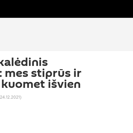
kalėdinis
 mes stiprūs ir
 kuomet išvien
 24.12.2021
)