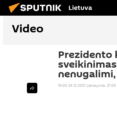
Lietuva
Video
Prezidento 
sveikinimas:
nenugalimi,
19:00 24.12.2021
(atnaujinta:
21:00