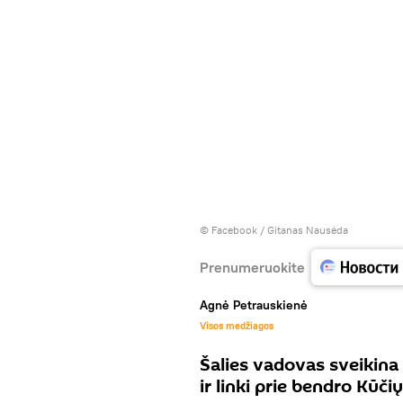
©
Facebook / Gitanas Nausėda
Prenumeruokite
Agnė Petrauskienė
Visos medžiagos
Šalies vadovas sveikina
ir linki prie bendro Kūči