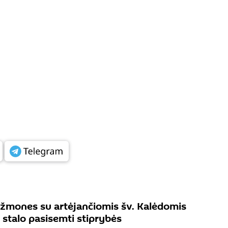
 žmones su artėjančiomis šv. Kalėdomis
ų stalo pasisemti stiprybės