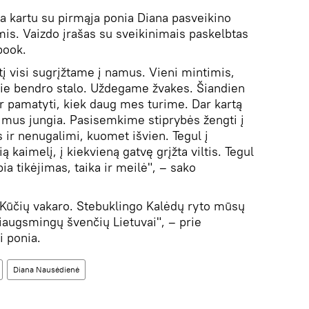
a kartu su pirmąja ponia Diana pasveikino
is. Vaizdo įrašas su sveikinimais paskelbtas
ook.
ktį visi sugrįžtame į namus. Vieni mintimis,
rie bendro stalo. Uždegame žvakes. Šiandien
ir pamatyti, kiek daug mes turime. Dar kartą
s mus jungia. Pasisemkime stiprybės žengti į
ūs ir nenugalimi, kuomet išvien. Tegul į
ą kaimelį, į kiekvieną gatvę grįžta viltis. Tegul
ia tikėjimas, taika ir meilė", – sako
s Kūčių vakaro. Stebuklingo Kalėdų ryto mūsų
augsmingų švenčių Lietuvai", – prie
i ponia.
Diana Nausėdienė