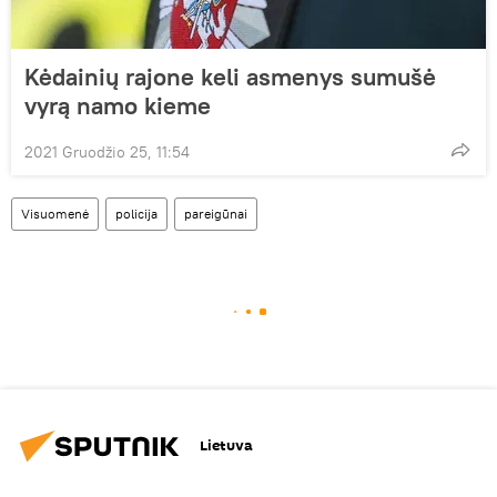
Kėdainių rajone keli asmenys sumušė
vyrą namo kieme
2021 Gruodžio 25, 11:54
Visuomenė
policija
pareigūnai
Lietuva