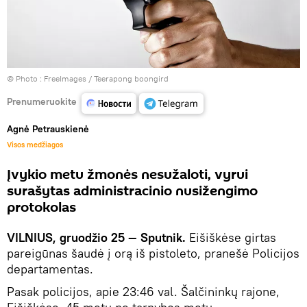
© Photo :
FreeImages / Teerapong boongird
Prenumeruokite
Agnė Petrauskienė
Visos medžiagos
Įvykio metu žmonės nesužaloti, vyrui
surašytas administracinio nusižengimo
protokolas
VILNIUS, gruodžio 25 — Sputnik.
Eišiškėse girtas
pareigūnas šaudė į orą iš pistoleto, pranešė Policijos
departamentas.
Pasak policijos, apie 23:46 val. Šalčininkų rajone,