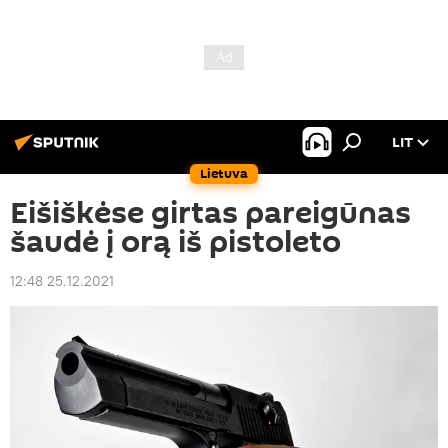
LIT
Lietuva
Eišiškėse girtas pareigūnas
šaudė į orą iš pistoleto
12:48 25.12.2021