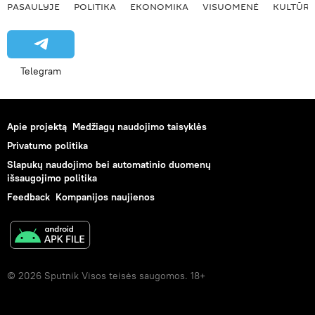
PASAULYJE
POLITIKA
EKONOMIKA
VISUOMENĖ
KULTŪR
Telegram
Apie projektą
Medžiagų naudojimo taisyklės
Privatumo politika
Slapukų naudojimo bei automatinio duomenų
išsaugojimo politika
Feedback
Kompanijos naujienos
© 2026 Sputnik Visos teisės saugomos. 18+