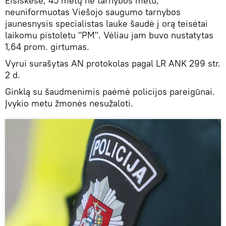
Eišiškėse, 45 metų ne tarnybos metu,
neuniformuotas Viešojo saugumo tarnybos
jaunesnysis specialistas lauke šaudė į orą teisėtai
laikomu pistoletu "PM". Vėliau jam buvo nustatytas
1,64 prom. girtumas.
Vyrui surašytas AN protokolas pagal LR ANK 299 str.
2 d.
Ginklą su šaudmenimis paėmė policijos pareigūnai.
Įvykio metu žmonės nesužaloti.