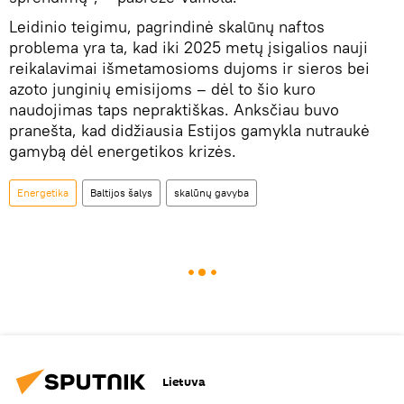
Leidinio teigimu, pagrindinė skalūnų naftos
problema yra ta, kad iki 2025 metų įsigalios nauji
reikalavimai išmetamosioms dujoms ir sieros bei
azoto junginių emisijoms – dėl to šio kuro
naudojimas taps nepraktiškas. Anksčiau buvo
pranešta, kad didžiausia Estijos gamykla nutraukė
gamybą dėl energetikos krizės.
Energetika
Baltijos šalys
skalūnų gavyba
Lietuva