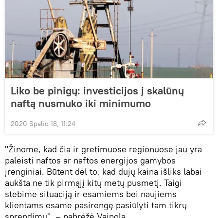
Liko be pinigų: investicijos į skalūnų
naftą nusmuko iki minimumo
2020 Spalio 18, 11:24
"Žinome, kad čia ir gretimuose regionuose jau yra
paleisti naftos ar naftos energijos gamybos
įrenginiai. Būtent dėl ​​to, kad dujų kaina išliks labai
aukšta ne tik pirmąjį kitų metų pusmetį. Taigi
stebime situaciją ir esamiems bei naujiems
klientams esame pasirengę pasiūlyti tam tikrų
sprendimų", – pabrėžė Vainola.