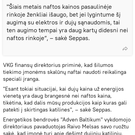
"Šiais metais naftos kainos pasaulinėje
rinkoje ženkliai išaugo, bet jei lygintume šį
augimą su elektros ir dujų sąnaudomis, tai
ten augimo tempai yra daug kartų didesni nei
naftos rinkoje“, – sakė Seppas.
VKG finansų direktorius priminė, kad šilumos
tiekimo įmonėms skalūnų naftai naudoti reikalinga
speciali įranga.
"Esant tokiai situacijai, kai dujų kaina už energijos
vienetą yra daug brangesnė nei naftos kaina,
tikėtina, kad dalis mūsų produkcijos kaip kuras gali
patekti į skirtingas katilines", – sakė Seppas.
Energetikos bendrovės "Adven Baltikum" vykdomojo
direktoriaus pavaduotojas Raivo Melsas savo ruožtu
sakė, kad įmonė turi apie dešimt dujinių katilinių,