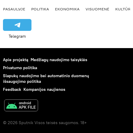
PASAULYJE
POLITIKA
EKONOMIKA
VISUOMENĖ
KULTŪR
Telegram
Apie projektą
Medžiagų naudojimo taisyklės
Privatumo politika
Slapukų naudojimo bei automatinio duomenų
išsaugojimo politika
Feedback
Kompanijos naujienos
© 2026 Sputnik Visos teisės saugomos. 18+