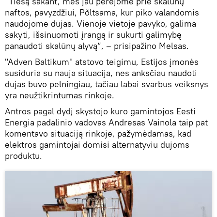
"Tiesą sakant, mes jau perėjome prie skalūnų
naftos, pavyzdžiui, Põltsama, kur piko valandomis
naudojome dujas. Vienoje vietoje pavyko, galima
sakyti, išsinuomoti įrangą ir sukurti galimybę
panaudoti skalūnų alyvą“, – prisipažino Melsas.
"Adven Baltikum" atstovo teigimu, Estijos įmonės
susiduria su nauja situacija, nes anksčiau naudoti
dujas buvo pelningiau, tačiau labai svarbus veiksnys
yra neužtikrintumas rinkoje.
Antros pagal dydį skystojo kuro gamintojos Eesti
Energia padalinio vadovas Andresas Vainola taip pat
komentavo situaciją rinkoje, pažymėdamas, kad
elektros gamintojai domisi alternatyviu dujoms
produktu.