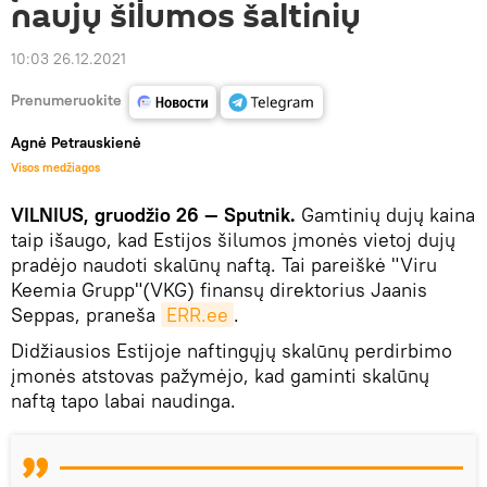
naujų šilumos šaltinių
10:03 26.12.2021
Prenumeruokite
Agnė Petrauskienė
Visos medžiagos
VILNIUS, gruodžio 26 — Sputnik.
Gamtinių dujų kaina
taip išaugo, kad Estijos šilumos įmonės vietoj dujų
pradėjo naudoti skalūnų naftą. Tai pareiškė "Viru
Keemia Grupp"(VKG) finansų direktorius Jaanis
Seppas, praneša
ERR.ee
.
Didžiausios Estijoje naftingųjų skalūnų perdirbimo
įmonės atstovas pažymėjo, kad gaminti skalūnų
naftą tapo labai naudinga.