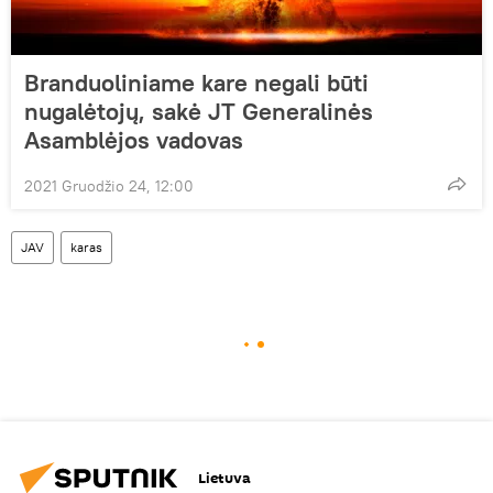
Branduoliniame kare negali būti
nugalėtojų, sakė JT Generalinės
Asamblėjos vadovas
2021 Gruodžio 24, 12:00
JAV
karas
Lietuva