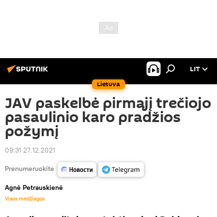
LIT
Lietuva
JAV paskelbė pirmąjį trečiojo
pasaulinio karo pradžios
požymį
09:31 27.12.2021
Prenumeruokite
Agnė Petrauskienė
Visos medžiagos