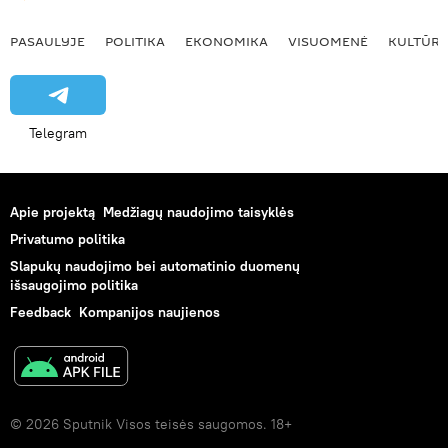
PASAULYJE
POLITIKA
EKONOMIKA
VISUOMENĖ
KULTŪR
Telegram
Apie projektą
Medžiagų naudojimo taisyklės
Privatumo politika
Slapukų naudojimo bei automatinio duomenų
išsaugojimo politika
Feedback
Kompanijos naujienos
© 2026 Sputnik Visos teisės saugomos. 18+