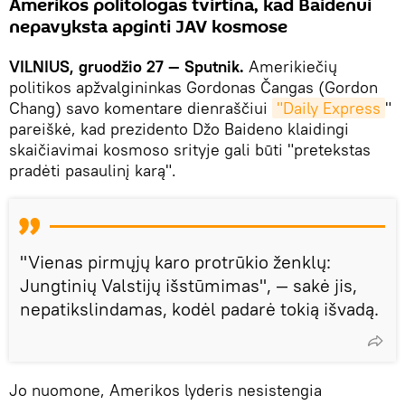
Amerikos politologas tvirtina, kad Baidenui
nepavyksta apginti JAV kosmose
VILNIUS, gruodžio 27 — Sputnik.
Amerikiečių
politikos apžvalgininkas Gordonas Čangas (Gordon
Chang) savo komentare dienraščiui
"Daily Express
"
pareiškė, kad prezidento Džo Baideno klaidingi
skaičiavimai kosmoso srityje gali būti "pretekstas
pradėti pasaulinį karą".
"Vienas pirmųjų karo protrūkio ženklų:
Jungtinių Valstijų išstūmimas", — sakė jis,
nepatikslindamas, kodėl padarė tokią išvadą.
Jo nuomone, Amerikos lyderis nesistengia