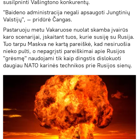
susilpninti Vašingtono konkurentų.
"Baideno administracija negali apsaugoti Jungtinių
Valstijų", — pridūrė Čangas.
Pastaruoju metu Vakaruose nuolat skamba įvairūs
karo scenarijai, įskaitant tuos, kurie susiję su Rusija.
Tuo tarpu Maskva ne kartą pareiškė, kad nesiruošia
nieko pulti, o nepagrįsti pareiškimai apie Rusijos
"grėsmę" naudojami tik kaip dingstis dislokuoti
daugiau NATO karinės technikos prie Rusijos sienų.