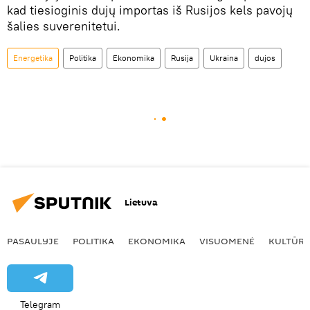
kad tiesioginis dujų importas iš Rusijos kels pavojų
šalies suverenitetui.
Energetika
Politika
Ekonomika
Rusija
Ukraina
dujos
Lietuva
PASAULYJE
POLITIKA
EKONOMIKA
VISUOMENĖ
KULTŪR
Telegram