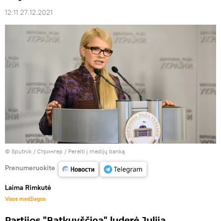
12:11 27.12.2021
© Sputnik / Стрингер
/
Pereiti į medijų banką
Prenumeruokite
Laima Rimkutė
Visos medžiagos
Partijos "Batkyvščina" lyderė Julija