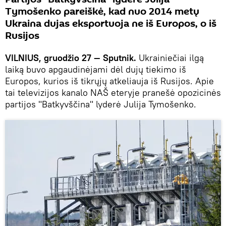
Tymošenko pareiškė, kad nuo 2014 metų
Ukraina dujas eksportuoja ne iš Europos, o iš
Rusijos
VILNIUS, gruodžio 27 — Sputnik.
Ukrainiečiai ilgą
laiką buvo apgaudinėjami dėl dujų tiekimo iš
Europos, kurios iš tikrųjų atkeliauja iš Rusijos. Apie
tai televizijos kanalo NAŠ eteryje pranešė opozicinės
partijos "Batkyvščina" lyderė Julija Tymošenko.