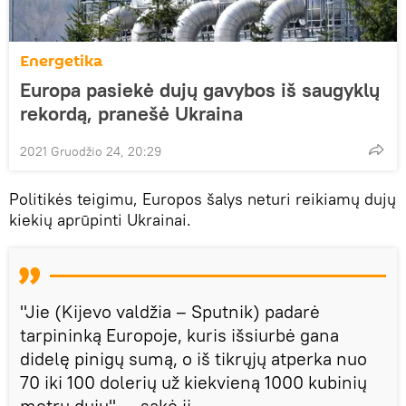
Energetika
Europa pasiekė dujų gavybos iš saugyklų
rekordą, pranešė Ukraina
2021 Gruodžio 24, 20:29
Politikės teigimu, Europos šalys neturi reikiamų dujų
kiekių aprūpinti Ukrainai.
"Jie (Kijevo valdžia – Sputnik) padarė
tarpininką Europoje, kuris išsiurbė gana
didelę pinigų sumą, o iš tikrųjų atperka nuo
70 iki 100 dolerių už kiekvieną 1000 kubinių
metrų dujų", – sakė ji.