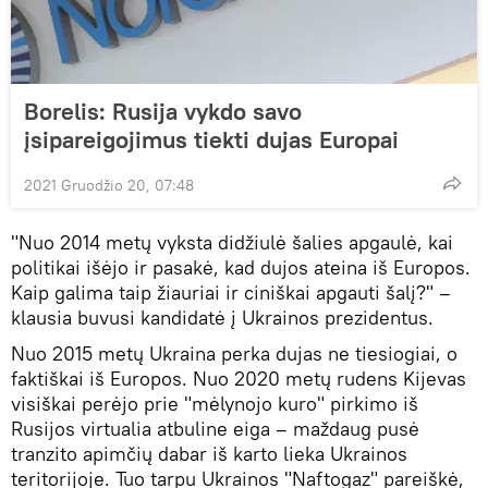
Borelis: Rusija vykdo savo
įsipareigojimus tiekti dujas Europai
2021 Gruodžio 20, 07:48
"Nuo 2014 metų vyksta didžiulė šalies apgaulė, kai
politikai išėjo ir pasakė, kad dujos ateina iš Europos.
Kaip galima taip žiauriai ir ciniškai apgauti šalį?" –
klausia buvusi kandidatė į Ukrainos prezidentus.
Nuo 2015 metų Ukraina perka dujas ne tiesiogiai, o
faktiškai iš Europos. Nuo 2020 metų rudens Kijevas
visiškai perėjo prie "mėlynojo kuro" pirkimo iš
Rusijos virtualia atbuline eiga – maždaug pusė
tranzito apimčių dabar iš karto lieka Ukrainos
teritorijoje. Tuo tarpu Ukrainos "Naftogaz" pareiškė,