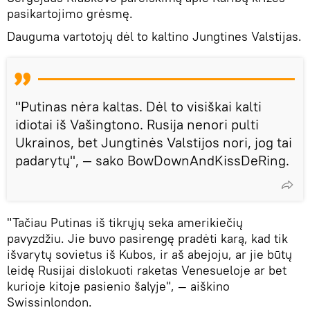
pasikartojimo grėsmę.
Dauguma vartotojų dėl to kaltino Jungtines Valstijas.
"Putinas nėra kaltas. Dėl to visiškai kalti
idiotai iš Vašingtono. Rusija nenori pulti
Ukrainos, bet Jungtinės Valstijos nori, jog tai
padarytų", — sako BowDownAndKissDeRing.
"Tačiau Putinas iš tikrųjų seka amerikiečių
pavyzdžiu. Jie buvo pasirengę pradėti karą, kad tik
išvarytų sovietus iš Kubos, ir aš abejoju, ar jie būtų
leidę Rusijai dislokuoti raketas Venesueloje ar bet
kurioje kitoje pasienio šalyje", — aiškino
Swissinlondon.