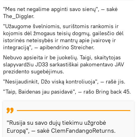
"Mes net negalime apginti savo sienų", — sakė
The_Diggler.
"Užaugome švelniomis, surištomis rankomis ir
kojomis dėl žmogaus teisių dogmų, gailesčio dėl
istorinės neteisybės ir mantrų apie įvairovę ir
integraciją", — apibendrino Streicher.
Nebuvo apsieita ir be juokelių. Taigi, skaitytojas
slapyvardžiu JD33 sarkastiškai pakomentavo JAV
prezidento sugebėjimus.
"Nesijaudinkit, Džo viską kontroliuoja", — rašė jis.
"Taip, Baidenas jau pasidavė", — rašo Bring back 45.
"Rusija su savo dujų tiekimu užgrobė
Europą", — sakė ClemFandangoReturns.