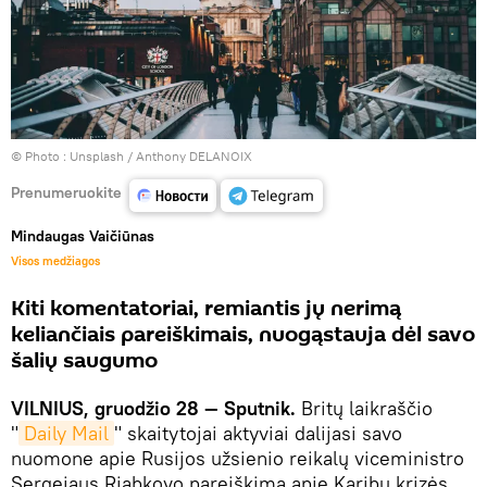
© Photo :
Unsplash / Anthony DELANOIX
Prenumeruokite
Mindaugas Vaičiūnas
Visos medžiagos
Kiti komentatoriai, remiantis jų nerimą
keliančiais pareiškimais, nuogąstauja dėl savo
šalių saugumo
VILNIUS, gruodžio 28 — Sputnik.
Britų laikraščio
"
Daily Mail
" skaitytojai aktyviai dalijasi savo
nuomone apie Rusijos užsienio reikalų viceministro
Sergejaus Riabkovo pareiškimą apie Karibų krizės