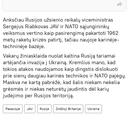
Anksčiau Rusijos užsienio reikalų viceministras
Sergejus Riabkovas JAV ir NATO sąjungininkų
veiksmus vertino kaip pasirengimą pakartoti 1962
metų raketų krizės patirtį, tačiau naujoje karinėje-
techninėje bazėje.
Vakarų žiniasklaida nuolat kaltina Rusiją tariamai
artėjančia invazija į Ukrainą. Kremlius mano, kad
tokios atakos naudojamos kaip dingstis dislokuoti
prie sienų daugiau karinės technikos ir NATO pajėgų.
Maskva ne kartą pabrėžė, kad šalis niekam nekelia
grėsmės ir niekas neturėtų jaudintis dėl karių
judėjimo per Rusijos teritoriją.
Pasaulyje
JAV
Rusija
Didžioji Britanija
Ukraina