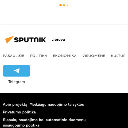
Lietuva
PASAULYJE
POLITIKA
EKONOMIKA
VISUOMENĖ
KULTŪR
Telegram
Apie projektą
Medžiagų naudojimo taisyklės
Privatumo politika
Slapukų naudojimo bei automatinio duomenų
išsaugojimo politika