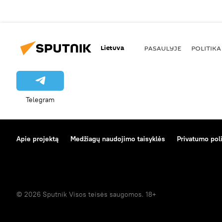
Lietuva
PASAULYJE
POLITIKA
Telegram
Apie projektą
Medžiagų naudojimo taisyklės
Privatumo poli
© 2026 Sputnik Visos teisės saugomos. 18+