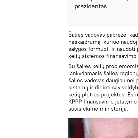
prezidentas.
Šalies vadovas pabrėžė, kad
neskaidrumą, kuriuo naudoj
sąlygos formuoti ir naudoti p
kelių sistemos finansavimo 
Su šalies kelių problemomis
lankydamasis šalies region
šalies vadovas daugiau nei 
sistemą ir didinti savivaldy
kelių plėtros projektus. Esm
KPPP finansavimo įstatymo 
susisiekimo ministerija.