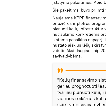
įstatymo pakeitimus. Apie t
Šie pakeitimai buvo priimti
Naujajame KPPP finansavimo
priežiūros ir plėtros progra
planuoti kelių infrastruktūr
nutraukimo konkretiems pro
sistema panaikina nepagrįsta
nustato aiškius lėšų skirsty
vidutiniškai daugiau kaip 2
savivaldybėms.
"Kelių finansavimo sis
geriau prognozuoti lėš
tvariau planuoti kelių 
vietinės reikšmės kelia
skirstymo savivaldybėm