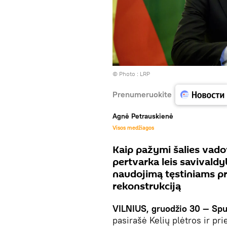
© Photo :
LRP
Prenumeruokite
Agnė Petrauskienė
Visos medžiagos
Kaip pažymi šalies vado
pertvarka leis savivald
naudojimą tęstiniams pro
rekonstrukciją
VILNIUS, gruodžio 30 — Spu
pasirašė Kelių plėtros ir p