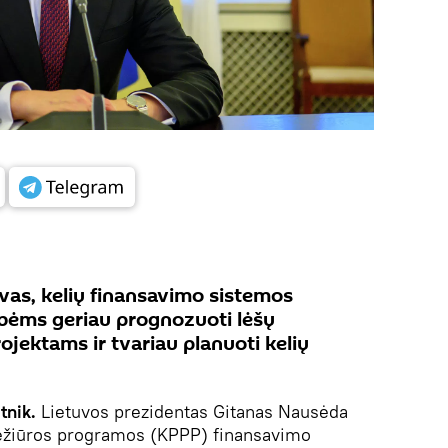
vas, kelių finansavimo sistemos
ybėms geriau prognozuoti lėšų
jektams ir tvariau planuoti kelių
tnik.
Lietuvos prezidentas Gitanas Nausėda
riežiūros programos (KPPP) finansavimo