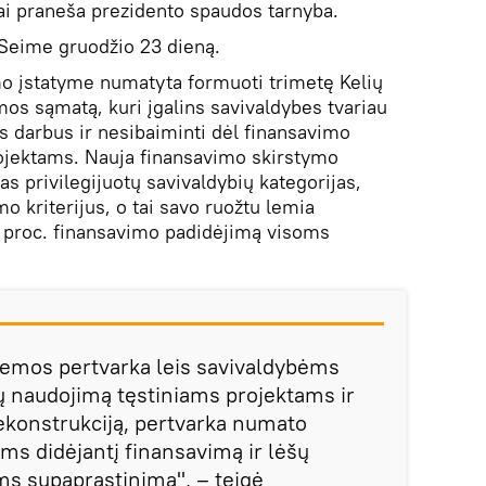
ai praneša prezidento spaudos tarnyba.
 Seime gruodžio 23 dieną.
 įstatyme numatyta formuoti trimetę Kelių
mos sąmatą, kuri įgalins savivaldybes tvariau
os darbus ir nesibaiminti dėl finansavimo
jektams. Nauja finansavimo skirstymo
s privilegijuotų savivaldybių kategorijas,
mo kriterijus, o tai savo ruožtu lemia
0 proc. finansavimo padidėjimą visoms
temos pertvarka leis savivaldybėms
ų naudojimą tęstiniams projektams ir
rekonstrukciją, pertvarka numato
ms didėjantį finansavimą ir lėšų
s supaprastinimą", – teigė