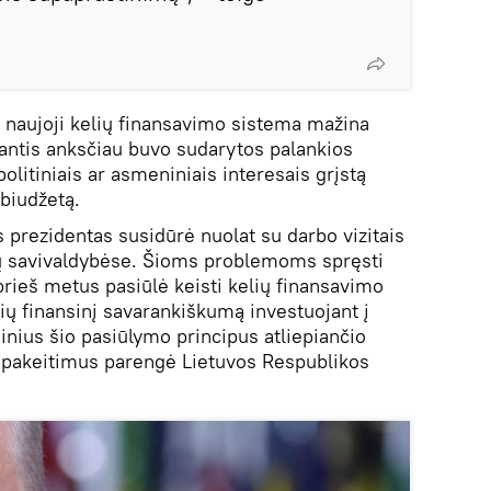
 naujoji kelių finansavimo sistema mažina
antis anksčiau buvo sudarytos palankios
olitiniais ar asmeniniais interesais grįstą
biudžetą.
 prezidentas susidūrė nuolat su darbo vizitais
ų savivaldybėse. Šioms problemoms spręsti
prieš metus pasiūlė keisti kelių finansavimo
bių finansinį savarankiškumą investuojant į
inius šio pasiūlymo principus atliepiančio
pakeitimus parengė Lietuvos Respublikos