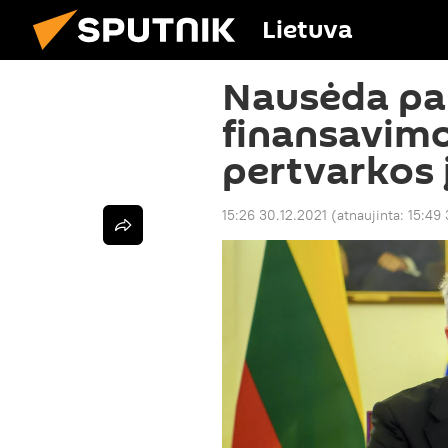
Lietuva
Nausėda pas
finansavim
pertvarkos
15:26 30.12.2021
(atnaujinta:
15:49 