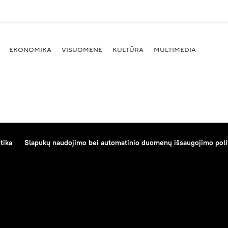
EKONOMIKA
VISUOMENĖ
KULTŪRA
MULTIMEDIA
tika
Slapukų naudojimo bei automatinio duomenų išsaugojimo poli