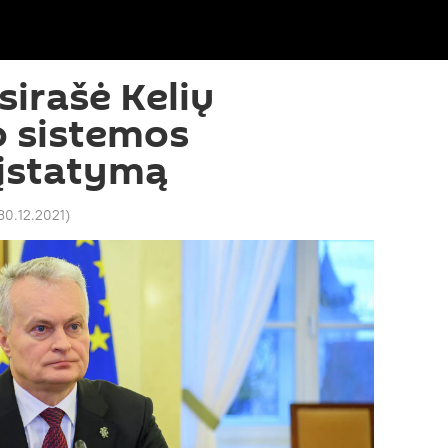
irašė Kelių
o sistemos
 įstatymą
30.12.2021
)