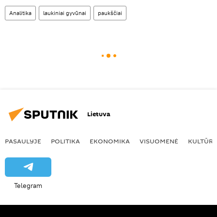
Analitika
laukiniai gyvūnai
paukščiai
Lietuva
PASAULYJE
POLITIKA
EKONOMIKA
VISUOMENĖ
KULTŪR
Telegram