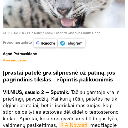
CC BY-SA 2.0
/
Eric Kilby
/
Snow Leopard Closeup Mouth Open
Prenumeruokite
Agnė Petrauskienė
Visos medžiagos
Įprastai patelė yra silpnesnė už patiną, jos
pagrindinis tikslas – rūpintis palikuonimis
VILNIUS, sausio 2 — Sputnik.
Tačiau gamtoje yra ir
priešingų pavyzdžių. Kai kurių rūšių patelės ne tik
elgiasi brutaliai, bet ir išoriškai maskuojasi kaip
stipriosios lyties atstovės dėl didelio testosterono
kiekio. Apie tai, kokiems gyvūnams būdingas lyčių
vaidmenų pasikeitimas,
RIA Novosti
medžiagoje