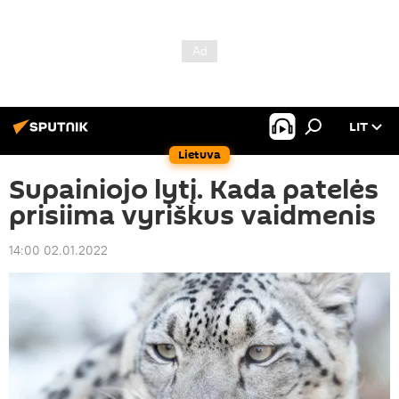
LIT
Lietuva
Supainiojo lytį. Kada patelės
prisiima vyriškus vaidmenis
14:00 02.01.2022