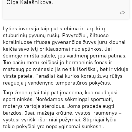
Olga Kalašnikova.
Lyties inversija taip pat stebima ir tarp kitų
stuburinių gyvūnų rūšių. Pavyzdžiui, šiltuose
koraliniuose rifuose gyvenančios žuvys jūrų klounai
keičia savo lytį priklausomai nuo aplinkos. Jei
šeimoje miršta patelė, jos vaidmenį perima patinas.
Tuo pačiu metu keičiasi jo hormoninis fonas ir
maždaug po mėnesio jis ne tik išoriškai, bet ir viduje
virsta patele. Panašiai kai kurios koralų žuvų rūšys
reaguoja į vandenyno temperatūros pokyčius.
Tarp žmonių tai taip pat įmanoma, kuo naudojasi
sportininkės. Norėdamos sėkmingai sportuoti,
moterys vartoja steroidus. Joms pradeda augti
barzdos, ūsai, mažėja krūtinė, vystosi raumenys –
vystosi vyriški išoriniai požymiai. Stipriajai lyčiai
tokie pokyčiai yra nepalyginamai sunkesni.