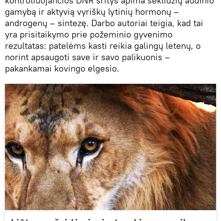
kontroliuojančios DNR sritys apima sėklidžių audinio
gamybą ir aktyvią vyriškų lytinių hormonų –
androgenų – sintezę. Darbo autoriai teigia, kad tai
yra prisitaikymo prie požeminio gyvenimo
rezultatas: patelėms kasti reikia galingų letenų, o
norint apsaugoti save ir savo palikuonis –
pakankamai kovingo elgesio.