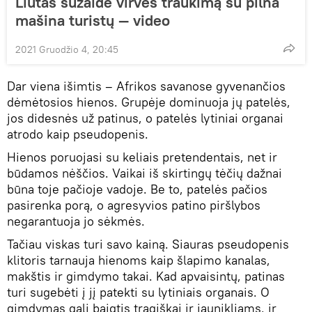
Liūtas sužaidė virvės traukimą su pilna
mašina turistų — video
2021 Gruodžio 4, 20:45
Dar viena išimtis – Afrikos savanose gyvenančios
dėmėtosios hienos. Grupėje dominuoja jų patelės,
jos didesnės už patinus, o patelės lytiniai organai
atrodo kaip pseudopenis.
Hienos poruojasi su keliais pretendentais, net ir
būdamos nėščios. Vaikai iš skirtingų tėčių dažnai
būna toje pačioje vadoje. Be to, patelės pačios
pasirenka porą, o agresyvios patino piršlybos
negarantuoja jo sėkmės.
Tačiau viskas turi savo kainą. Siauras pseudopenis
klitoris tarnauja hienoms kaip šlapimo kanalas,
makštis ir gimdymo takai. Kad apvaisintų, patinas
turi sugebėti į jį patekti su lytiniais organais. O
gimdymas gali baigtis tragiškai ir jaunikliams, ir