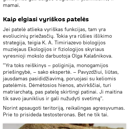
mamai.
Kaip elgiasi vyriškos patelės
Jei patelė atlieka vyriškas funkcijas, tam yra
evoliucinių priežasčių. Tokia yra rūšies išlikimo
strategija, teigia K. A. Timiriazevo biologijos
muziejaus Ekologijos ir fiziologijos skyriaus
vyresnioji mokslo darbuotoja Olga Kalašnikova.
"Yra toks reiškinys – poliginija, monogamijos
priešingybė, – sako ekspertė. – Pavyzdžiui, liūtas,
jausdamas pasididžiavimą, poruojasi su keliomis
patelėmis. Dėmėtosios hienos, atvirkščiai, turi
matriarchatą, pas patelę skirtingi patinai. Ji maitina
tik savo jauniklius ir gali nužudyti svetimą".
Norint apsaugoti teritoriją, reikalingas agresyvumas.
Prie to prisideda testosteronas. Bet ne tik tai.