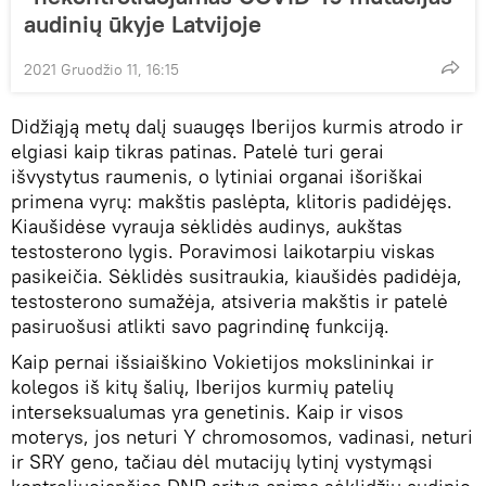
audinių ūkyje Latvijoje
2021 Gruodžio 11, 16:15
Didžiąją metų dalį suaugęs Iberijos kurmis atrodo ir
elgiasi kaip tikras patinas. Patelė turi gerai
išvystytus raumenis, o lytiniai organai išoriškai
primena vyrų: makštis paslėpta, klitoris padidėjęs.
Kiaušidėse vyrauja sėklidės audinys, aukštas
testosterono lygis. Poravimosi laikotarpiu viskas
pasikeičia. Sėklidės susitraukia, kiaušidės padidėja,
testosterono sumažėja, atsiveria makštis ir patelė
pasiruošusi atlikti savo pagrindinę funkciją.
Kaip pernai išsiaiškino Vokietijos mokslininkai ir
kolegos iš kitų šalių, Iberijos kurmių patelių
interseksualumas yra genetinis. Kaip ir visos
moterys, jos neturi Y chromosomos, vadinasi, neturi
ir SRY geno, tačiau dėl mutacijų lytinį vystymąsi