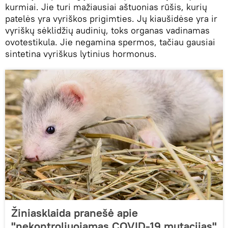
kurmiai. Jie turi mažiausiai aštuonias rūšis, kurių
patelės yra vyriškos prigimties. Jų kiaušidėse yra ir
vyriškų sėklidžių audinių, toks organas vadinamas
ovotestikula. Jie negamina spermos, tačiau gausiai
sintetina vyriškus lytinius hormonus.
Žiniasklaida pranešė apie
"nekontroliuojamas COVID-19 mutacijas"