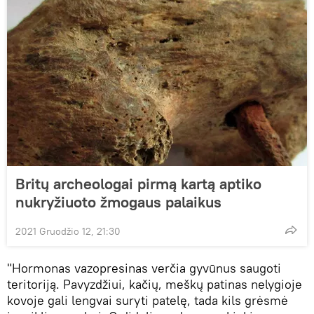
Britų archeologai pirmą kartą aptiko
nukryžiuoto žmogaus palaikus
2021 Gruodžio 12, 21:30
"Hormonas vazopresinas verčia gyvūnus saugoti
teritoriją. Pavyzdžiui, kačių, meškų patinas nelygioje
kovoje gali lengvai suryti patelę, tada kils grėsmė