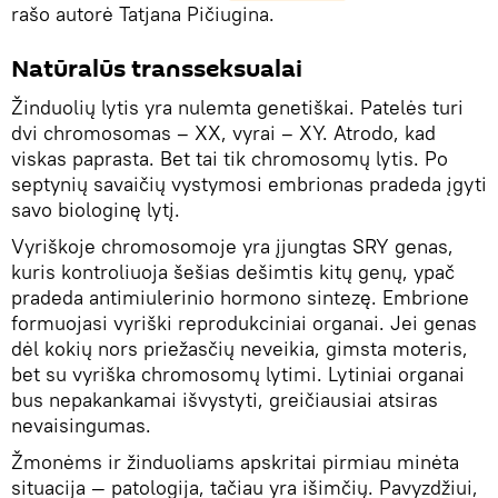
rašo autorė Tatjana Pičiugina.
Natūralūs transseksualai
Žinduolių lytis yra nulemta genetiškai. Patelės turi
dvi chromosomas – XX, vyrai – XY. Atrodo, kad
viskas paprasta. Bet tai tik chromosomų lytis. Po
septynių savaičių vystymosi embrionas pradeda įgyti
savo biologinę lytį.
Vyriškoje chromosomoje yra įjungtas SRY genas,
kuris kontroliuoja šešias dešimtis kitų genų, ypač
pradeda antimiulerinio hormono sintezę. Embrione
formuojasi vyriški reprodukciniai organai. Jei genas
dėl kokių nors priežasčių neveikia, gimsta moteris,
bet su vyriška chromosomų lytimi. Lytiniai organai
bus nepakankamai išvystyti, greičiausiai atsiras
nevaisingumas.
Žmonėms ir žinduoliams apskritai pirmiau minėta
situacija — patologija, tačiau yra išimčių. Pavyzdžiui,