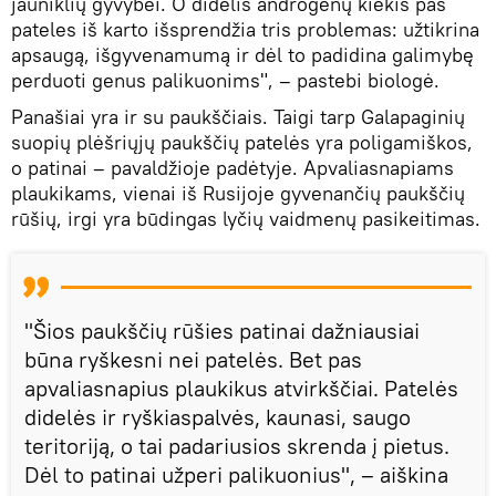
jauniklių gyvybei. O didelis androgenų kiekis pas
pateles iš karto išsprendžia tris problemas: užtikrina
apsaugą, išgyvenamumą ir dėl to padidina galimybę
perduoti genus palikuonims", – pastebi biologė.
Panašiai yra ir su paukščiais. Taigi tarp Galapaginių
suopių plėšriųjų paukščių patelės yra poligamiškos,
o patinai – pavaldžioje padėtyje. Apvaliasnapiams
plaukikams, vienai iš Rusijoje gyvenančių paukščių
rūšių, irgi yra būdingas lyčių vaidmenų pasikeitimas.
"Šios paukščių rūšies patinai dažniausiai
būna ryškesni nei patelės. Bet pas
apvaliasnapius plaukikus atvirkščiai. Patelės
didelės ir ryškiaspalvės, kaunasi, saugo
teritoriją, o tai padariusios skrenda į pietus.
Dėl to patinai užperi palikuonius", – aiškina