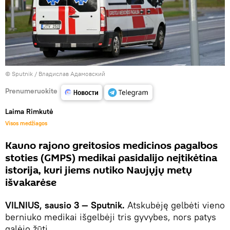
© Sputnik / Владислав Адамовский
Prenumeruokite
Laima Rimkutė
Visos medžiagos
Kauno rajono greitosios medicinos pagalbos
stoties (GMPS) medikai pasidalijo neįtikėtina
istorija, kuri jiems nutiko Naujųjų metų
išvakarėse
VILNIUS, sausio 3 — Sputnik.
Atskubėję gelbėti vieno
berniuko medikai išgelbėji tris gyvybes, nors patys
galėjo žūti.