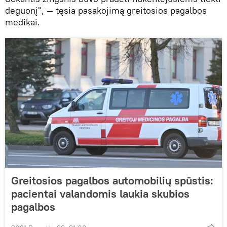
deguonį", — tęsia pasakojimą greitosios pagalbos
medikai.
Greitosios pagalbos automobilių spūstis:
pacientai valandomis laukia skubios
pagalbos