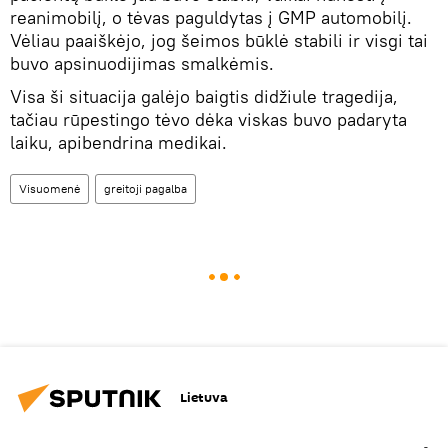
reanimobilį, o tėvas paguldytas į GMP automobilį.
Vėliau paaiškėjo, jog šeimos būklė stabili ir visgi tai
buvo apsinuodijimas smalkėmis.
Visa ši situacija galėjo baigtis didžiule tragedija,
tačiau rūpestingo tėvo dėka viskas buvo padaryta
laiku, apibendrina medikai.
Visuomenė
greitoji pagalba
Lietuva