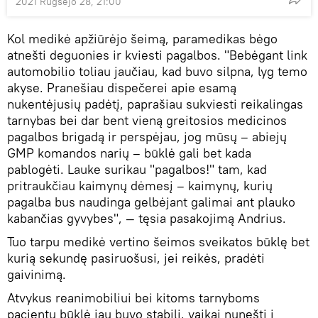
2021 Rugsėjo 28, 21:00
Kol medikė apžiūrėjo šeimą, paramedikas bėgo
atnešti deguonies ir kviesti pagalbos. "Bebėgant link
automobilio toliau jaučiau, kad buvo silpna, lyg temo
akyse. Pranešiau dispečerei apie esamą
nukentėjusių padėtį, paprašiau sukviesti reikalingas
tarnybas bei dar bent vieną greitosios medicinos
pagalbos brigadą ir perspėjau, jog mūsų – abiejų
GMP komandos narių – būklė gali bet kada
pablogėti. Lauke surikau "pagalbos!" tam, kad
pritraukčiau kaimynų dėmesį – kaimynų, kurių
pagalba bus naudinga gelbėjant galimai ant plauko
kabančias gyvybes", — tęsia pasakojimą Andrius.
Tuo tarpu medikė vertino šeimos sveikatos būklę bet
kurią sekundę pasiruošusi, jei reikės, pradėti
gaivinimą.
Atvykus reanimobiliui bei kitoms tarnyboms
pacientų būklė jau buvo stabili, vaikai nunešti į