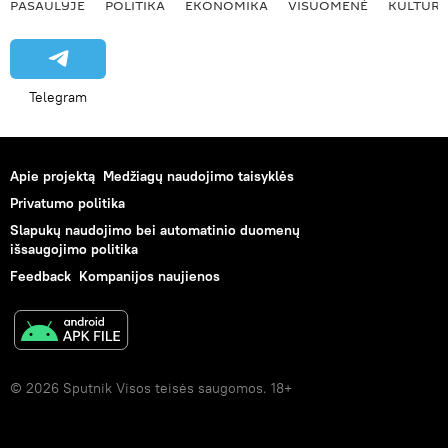
PASAULYJE
POLITIKA
EKONOMIKA
VISUOMENĖ
KULTŪR
Telegram
Apie projektą
Medžiagų naudojimo taisyklės
Privatumo politika
Slapukų naudojimo bei automatinio duomenų
išsaugojimo politika
Feedback
Kompanijos naujienos
© 2026 Sputnik Visos teisės saugomos. 18+