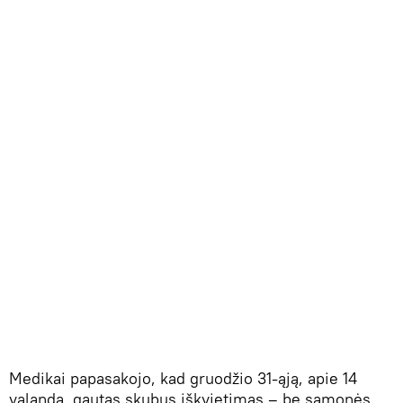
Medikai papasakojo, kad gruodžio 31-ąją, apie 14
valandą, gautas skubus iškvietimas – be sąmonės