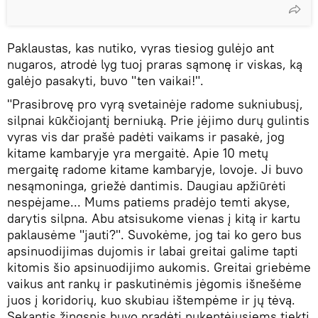
Paklaustas, kas nutiko, vyras tiesiog gulėjo ant
nugaros, atrodė lyg tuoj praras sąmonę ir viskas, ką
galėjo pasakyti, buvo "ten vaikai!".
"Prasibrovę pro vyrą svetainėje radome sukniubusį,
silpnai kūkčiojantį berniuką. Prie įėjimo durų gulintis
vyras vis dar prašė padėti vaikams ir pasakė, jog
kitame kambaryje yra mergaitė. Apie 10 metų
mergaitę radome kitame kambaryje, lovoje. Ji buvo
nesąmoninga, griežė dantimis. Daugiau apžiūrėti
nespėjame... Mums patiems pradėjo temti akyse,
darytis silpna. Abu atsisukome vienas į kitą ir kartu
paklausėme "jauti?". Suvokėme, jog tai ko gero bus
apsinuodijimas dujomis ir labai greitai galime tapti
kitomis šio apsinuodijimo aukomis. Greitai griebėme
vaikus ant rankų ir paskutinėmis jėgomis išnešėme
juos į koridorių, kuo skubiau ištempėme ir jų tėvą.
Sekantis žingsnis buvo pradėti nukentėjusiems tiekti