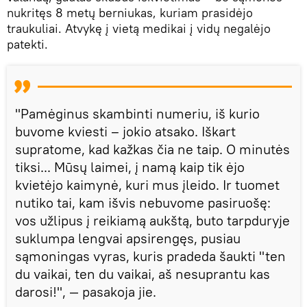
nukritęs 8 metų berniukas, kuriam prasidėjo
traukuliai. Atvykę į vietą medikai į vidų negalėjo
patekti.
"Pamėginus skambinti numeriu, iš kurio
buvome kviesti – jokio atsako. Iškart
supratome, kad kažkas čia ne taip. O minutės
tiksi... Mūsų laimei, į namą kaip tik ėjo
kvietėjo kaimynė, kuri mus įleido. Ir tuomet
nutiko tai, kam išvis nebuvome pasiruošę:
vos užlipus į reikiamą aukštą, buto tarpduryje
suklumpa lengvai apsirengęs, pusiau
sąmoningas vyras, kuris pradeda šaukti "ten
du vaikai, ten du vaikai, aš nesuprantu kas
darosi!", — pasakoja jie.