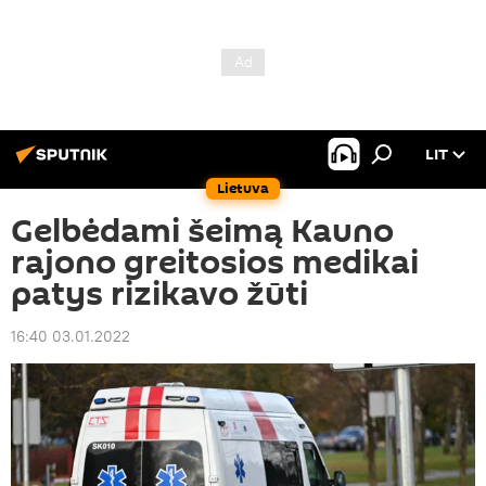
LIT
Lietuva
Gelbėdami šeimą Kauno
rajono greitosios medikai
patys rizikavo žūti
16:40 03.01.2022