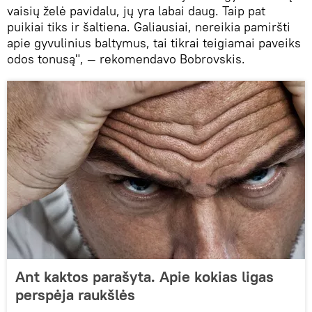
vaisių želė pavidalu, jų yra labai daug. Taip pat
puikiai tiks ir šaltiena. Galiausiai, nereikia pamiršti
apie gyvulinius baltymus, tai tikrai teigiamai paveiks
odos tonusą", — rekomendavo Bobrovskis.
Ant kaktos parašyta. Apie kokias ligas
perspėja raukšlės