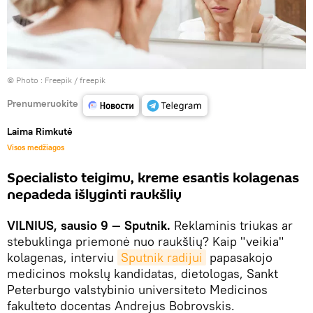
© Photo :
Freepik / freepik
Prenumeruokite
Laima Rimkutė
Visos medžiagos
Specialisto teigimu, kreme esantis kolagenas
nepadeda išlyginti raukšlių
VILNIUS, sausio 9 — Sputnik.
Reklaminis triukas ar
stebuklinga priemonė nuo raukšlių? Kaip "veikia"
kolagenas, interviu
Sputnik radijui
papasakojo
medicinos mokslų kandidatas, dietologas, Sankt
Peterburgo valstybinio universiteto Medicinos
fakulteto docentas Andrejus Bobrovskis.