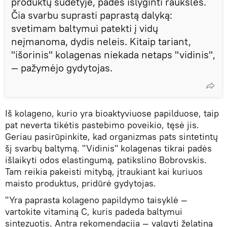
produktų sudėtyje, padės išlyginti raukšles.
Čia svarbu suprasti paprastą dalyką:
svetimam baltymui patekti į vidų
neįmanoma, dydis neleis. Kitaip tariant,
"išorinis" kolagenas niekada netaps "vidinis",
— pažymėjo gydytojas.
Iš kolageno, kurio yra bioaktyviuose papilduose, taip
pat neverta tikėtis pastebimo poveikio, tęsė jis.
Geriau pasirūpinkite, kad organizmas pats sintetintų
šį svarbų baltymą. "Vidinis" kolagenas tikrai padės
išlaikyti odos elastingumą, patikslino Bobrovskis.
Tam reikia pakeisti mitybą, įtraukiant kai kuriuos
maisto produktus, pridūrė gydytojas.
"Yra paprasta kolageno papildymo taisyklė —
vartokite vitaminą C, kuris padeda baltymui
sintezuotis. Antra rekomendacija — valgyti želatiną