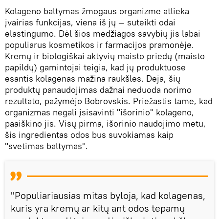
Kolageno baltymas žmogaus organizme atlieka
įvairias funkcijas, viena iš jų — suteikti odai
elastingumo. Dėl šios medžiagos savybių jis labai
populiarus kosmetikos ir farmacijos pramonėje.
Kremų ir biologiškai aktyvių maisto priedų (maisto
papildų) gamintojai teigia, kad jų produktuose
esantis kolagenas mažina raukšles. Deja, šių
produktų panaudojimas dažnai neduoda norimo
rezultato, pažymėjo Bobrovskis. Priežastis tame, kad
organizmas negali įsisavinti "išorinio" kolageno,
paaiškino jis. Visų pirma, išorinio naudojimo metu,
šis ingredientas odos bus suvokiamas kaip
"svetimas baltymas".
"Populiariausias mitas byloja, kad kolagenas,
kuris yra kremų ar kitų ant odos tepamų