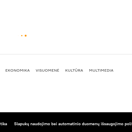
EKONOMIKA
VISUOMENĖ
KULTŪRA
MULTIMEDIA
tika
Slapukų naudojimo bei automatinio duomenų išsaugojimo poli