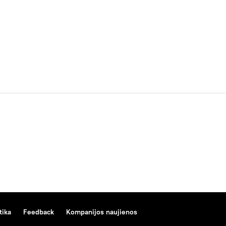
tika
Feedback
Kompanijos naujienos