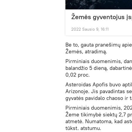
Žemės gyventojus įs
2022 Sausio 9, 16:11
Be to, gauta pranešimų apie
Žemės, atradimą.
Pirminiais duomenimis, dan
balandžio 5 dieną, dabartinė
0,02 proc.
Asteroidas Apofis buvo apti
Arizonoje. Jis pavadintas s
gyvatės pavidalo chaoso ir 
Pirminiais duomenimis, 202
Žeme tikimybė siektų 2,7 pr
atmetė. Numatoma, kad aste
tūkst. atstumu.