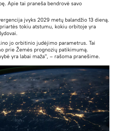
ę. Apie tai praneša bendrovė savo
ergencija įvyks 2029 metų balandžio 13 dieną.
iartės tokiu atstumu, kokiu orbitoje yra
lydovai.
lino jo orbitinio judėjimo parametrus. Tai
jimo prie Žemės prognozių patikimumą.
mybė yra labai maža", – rašoma pranešime.