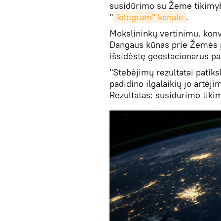
susidūrimo su Žeme tikimyb
"
Telegram" kanale
.
Mokslininkų vertinimu, konv
Dangaus kūnas prie Žemės pr
išsidėstę geostacionarūs pa
"Stebėjimų rezultatai patiks
padidino ilgalaikių jo artė
Rezultatas: susidūrimo tiki