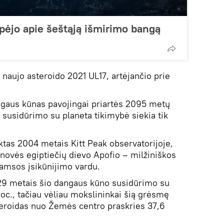
pėjo apie šeštąją išmirimo bangą
 naujo asteroido 2021 UL17, artėjančio prie
gaus kūnas pavojingai priartės 2095 metų
 susidūrimo su planeta tikimybė siekia tik
ktas 2004 metais Kitt Peak observatorijoje,
enovės egiptiečių dievo Apofio – milžiniškos
tamsos įsikūnijimo vardu.
9 metais šio dangaus kūno susidūrimo su
oc., tačiau vėliau mokslininkai šią grėsmę
roidas nuo Žemės centro praskries 37,6