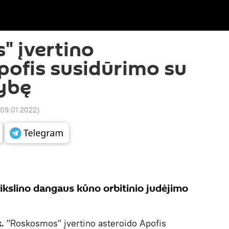
 įvertino
pofis susidūrimo su
ybę
 09.01.2022
)
tikslino dangaus kūno orbitinio judėjimo
.
"Roskosmos" įvertino asteroido Apofis