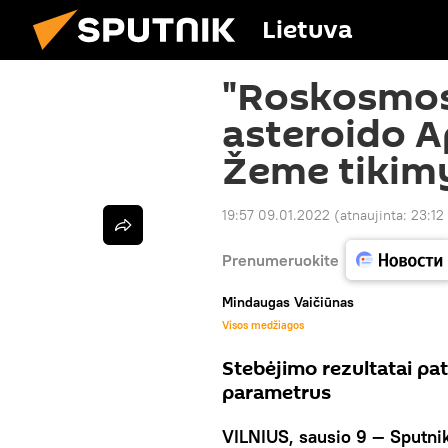
Lietuva
"Roskosmos"
asteroido A
Žeme tikim
19:57 09.01.2022
(atnaujinta:
23:12
Prenumeruokite
Mindaugas Vaičiūnas
Visos medžiagos
Stebėjimo rezultatai pa
parametrus
VILNIUS, sausio 9 — Sputnik