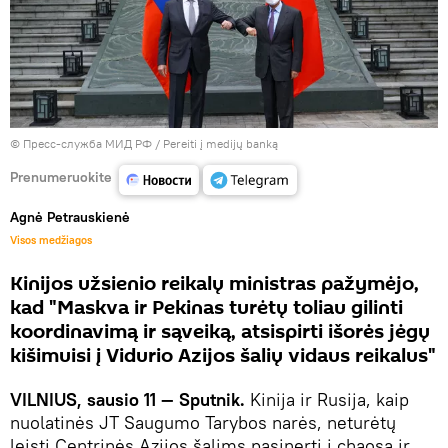
© Пресс-служба МИД РФ
/
Pereiti į medijų banką
Prenumeruokite
Agnė Petrauskienė
Visos medžiagos
Kinijos užsienio reikalų ministras pažymėjo,
kad "Maskva ir Pekinas turėtų toliau gilinti
koordinavimą ir sąveiką, atsispirti išorės jėgų
kišimuisi į Vidurio Azijos šalių vidaus reikalus"
VILNIUS, sausio 11 — Sputnik.
Kinija ir Rusija, kaip
nuolatinės JT Saugumo Tarybos narės, neturėtų
leisti Centrinės Azijos šalims pasinerti į chaosą ir