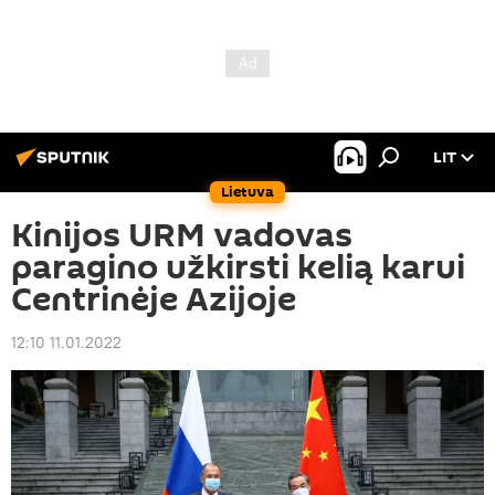
LIT
Lietuva
Kinijos URM vadovas
paragino užkirsti kelią karui
Centrinėje Azijoje
12:10 11.01.2022