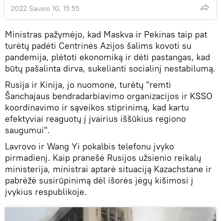
2022 Sausio 10, 15:55
Ministras pažymėjo, kad Maskva ir Pekinas taip pat
turėtų padėti Centrinės Azijos šalims kovoti su
pandemija, plėtoti ekonomiką ir dėti pastangas, kad
būtų pašalinta dirva, sukelianti socialinį nestabilumą.
Rusija ir Kinija, jo nuomone, turėtų "remti
Šanchajaus bendradarbiavimo organizacijos ir KSSO
koordinavimo ir sąveikos stiprinimą, kad kartu
efektyviai reaguotų į įvairius iššūkius regiono
saugumui".
Lavrovo ir Wang Yi pokalbis telefonu įvyko
pirmadienį. Kaip pranešė Rusijos užsienio reikalų
ministerija, ministrai aptarė situaciją Kazachstane ir
pabrėžė susirūpinimą dėl išorės jėgų kišimosi į
įvykius respublikoje.