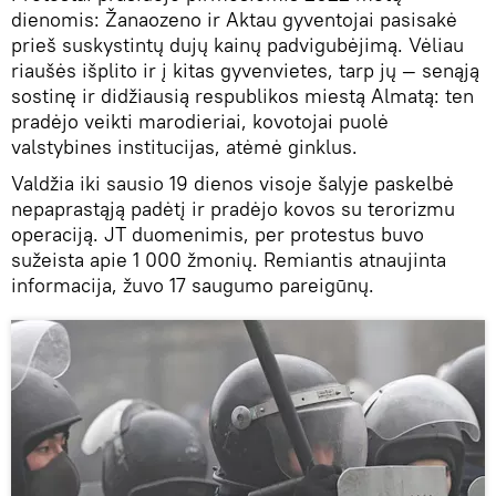
dienomis: Žanaozeno ir Aktau gyventojai pasisakė
prieš suskystintų dujų kainų padvigubėjimą. Vėliau
riaušės išplito ir į kitas gyvenvietes, tarp jų — senąją
sostinę ir didžiausią respublikos miestą Almatą: ten
pradėjo veikti marodieriai, kovotojai puolė
valstybines institucijas, atėmė ginklus.
Valdžia iki sausio 19 dienos visoje šalyje paskelbė
nepaprastąją padėtį ir pradėjo kovos su terorizmu
operaciją. JT duomenimis, per protestus buvo
sužeista apie 1 000 žmonių. Remiantis atnaujinta
informacija, žuvo 17 saugumo pareigūnų.