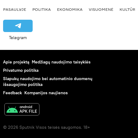
PASAULYJE
POLITIKA
EKONOMIKA
VISUOMENĖ
KULTŪR
Telegram
Apie projektą
Medžiagų naudojimo taisyklės
Privatumo politika
Slapukų naudojimo bei automatinio duomenų
išsaugojimo politika
Feedback
Kompanijos naujienos
© 2026 Sputnik Visos teisės saugomos. 18+