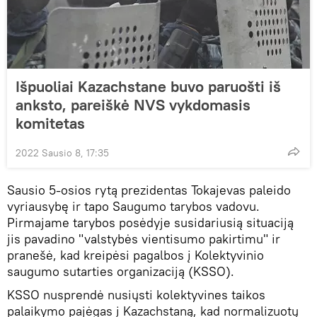
Išpuoliai Kazachstane buvo paruošti iš
anksto, pareiškė NVS vykdomasis
komitetas
2022 Sausio 8, 17:35
Sausio 5-osios rytą prezidentas Tokajevas paleido
vyriausybę ir tapo Saugumo tarybos vadovu.
Pirmajame tarybos posėdyje susidariusią situaciją
jis pavadino "valstybės vientisumo pakirtimu" ir
pranešė, kad kreipėsi pagalbos į Kolektyvinio
saugumo sutarties organizaciją (KSSO).
KSSO nusprendė nusiųsti kolektyvines taikos
palaikymo pajėgas į Kazachstaną, kad normalizuotų