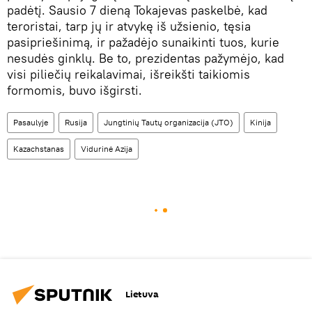
padėtį. Sausio 7 dieną Tokajevas paskelbė, kad
teroristai, tarp jų ir atvykę iš užsienio, tęsia
pasipriešinimą, ir pažadėjo sunaikinti tuos, kurie
nesudės ginklų. Be to, prezidentas pažymėjo, kad
visi piliečių reikalavimai, išreikšti taikiomis
formomis, buvo išgirsti.
Pasaulyje
Rusija
Jungtinių Tautų organizacija (JTO)
Kinija
Kazachstanas
Vidurinė Azija
Lietuva