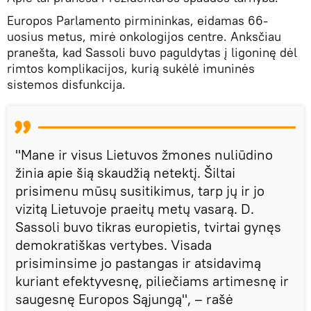
Europos Parlamento pirmininkas, eidamas 66-
uosius metus, mirė onkologijos centre. Anksčiau
pranešta, kad Sassoli buvo paguldytas į ligoninę dėl
rimtos komplikacijos, kurią sukėlė imuninės
sistemos disfunkcija.
"Mane ir visus Lietuvos žmones nuliūdino
žinia apie šią skaudžią netektį. Šiltai
prisimenu mūsų susitikimus, tarp jų ir jo
vizitą Lietuvoje praeitų metų vasarą. D.
Sassoli buvo tikras europietis, tvirtai gynęs
demokratiškas vertybes. Visada
prisiminsime jo pastangas ir atsidavimą
kuriant efektyvesnę, piliečiams artimesnę ir
saugesnę Europos Sąjungą", – rašė