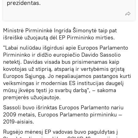
prezidentas.
Ministrė Pirmininkė Ingrida Šimonytė taip pat
išreiškė užuojautą dėl EP Pirmininko mirties.
"Labai nuliūdau išgirdusi apie Europos Parlamento
Pirmininko ir didžio europiečio Davido Sassolio
netektį. Davidas visada bus prisimenamas kaip
kovotojas už stiprią, atsparią ir vertybėmis grįstą
Europos Sąjungą. Jo nepaliaujamos pastangos kurti
veiksmingas ir modernias ES institucijas daugelį
mūsų įkvėps tęsti jo svarbų darbą", – sakoma
premjerės užuojautoje.
Sassoli buvo išrinktas Europos Parlamento nariu
2009 metais, Europos Parlamento pirmininku —
2019-aisiais.
Rugsėjo mėnesį EP vadovas buvo paguldytas į