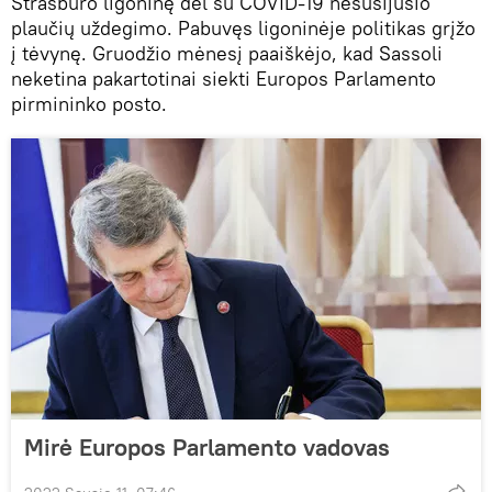
Strasbūro ligoninę dėl su COVID-19 nesusijusio
plaučių uždegimo. Pabuvęs ligoninėje politikas grįžo
į tėvynę. Gruodžio mėnesį paaiškėjo, kad Sassoli
neketina pakartotinai siekti Europos Parlamento
pirmininko posto.
Mirė Europos Parlamento vadovas