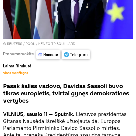
©
REUTERS
/ POOL / KENZO TRIBOUILLARD
Prenumeruokite
Laima Rimkutė
Visos medžiagos
Pasak šalies vadovo, Davidas Sassoli buvo
tikras europietis, tvirtai gynęs demokratines
vertybes
VILNIUS, sausio 11 — Sputnik.
Lietuvos prezidentas
Gitanas Nausėda išreiškė užuojautą dėl Europos
Parlamento Pirmininko Davido Sassolio mirties.
Apie tai praneša Prezidentūros spaudos tarnyba.