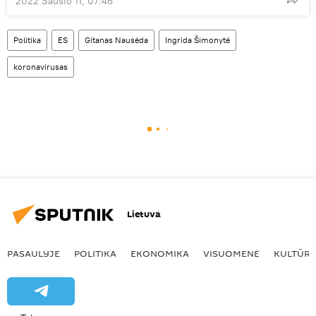
2022 Sausio 11, 07:46
Politika
ES
Gitanas Nausėda
Ingrida Šimonytė
koronavirusas
Lietuva
PASAULYJE
POLITIKA
EKONOMIKA
VISUOMENĖ
KULTŪR