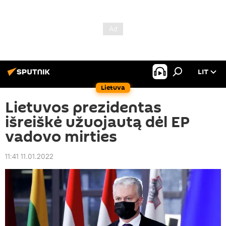
LIT
Lietuva
Lietuvos prezidentas
išreiškė užuojautą dėl EP
vadovo mirties
11:41 11.01.2022