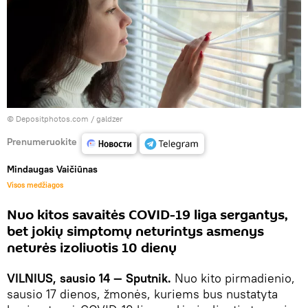
© Depositphotos.com /
galdzer
Prenumeruokite
Mindaugas Vaičiūnas
Visos medžiagos
Nuo kitos savaitės COVID-19 liga sergantys,
bet jokių simptomų neturintys asmenys
neturės izoliuotis 10 dienų
VILNIUS, sausio 14 — Sputnik.
Nuo kito pirmadienio,
sausio 17 dienos, žmonės, kuriems bus nustatyta