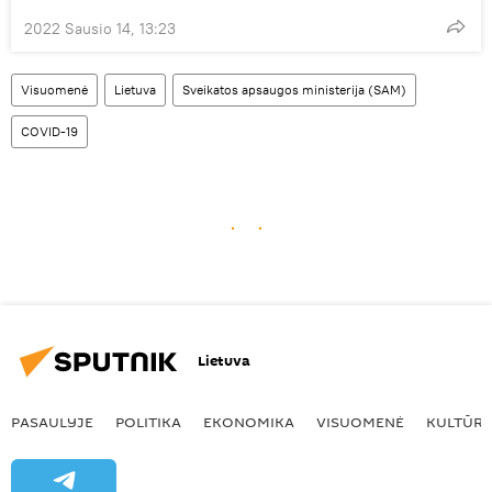
2022 Sausio 14, 13:23
Visuomenė
Lietuva
Sveikatos apsaugos ministerija (SAM)
COVID-19
Lietuva
PASAULYJE
POLITIKA
EKONOMIKA
VISUOMENĖ
KULTŪR