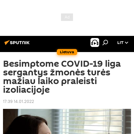
LIT
Lietuva
Besimptome COVID-19 liga
sergantys žmonės turės
mažiau laiko praleisti
izoliacijoje
17:39 14.01.2022