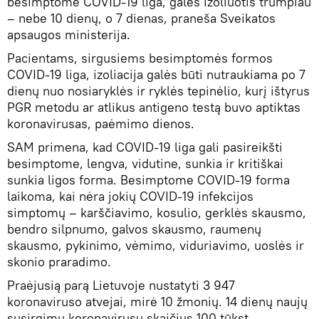
besimptomė COVID-19 liga, galės izoliuotis trumpiau
– nebe 10 dienų, o 7 dienas, praneša Sveikatos
apsaugos ministerija.
Pacientams, sirgusiems besimptomės formos
COVID-19 liga, izoliacija galės būti nutraukiama po 7
dienų nuo nosiaryklės ir ryklės tepinėlio, kurį ištyrus
PGR metodu ar atlikus antigeno testą buvo aptiktas
koronavirusas, paėmimo dienos.
SAM primena, kad COVID-19 liga gali pasireikšti
besimptome, lengva, vidutine, sunkia ir kritiškai
sunkia ligos forma. Besimptome COVID-19 forma
laikoma, kai nėra jokių COVID-19 infekcijos
simptomų – karščiavimo, kosulio, gerklės skausmo,
bendro silpnumo, galvos skausmo, raumenų
skausmo, pykinimo, vėmimo, viduriavimo, uoslės ir
skonio praradimo.
Praėjusią parą Lietuvoje nustatyti 3 947
koronaviruso atvejai, mirė 10 žmonių. 14 dienų naujų
susirgimų koronavirusu skaičius 100 tūkst.