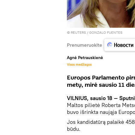
©
REUTERS
/ GONZALO FUENTES
Prenumeruokite
Agnė Petrauskienė
Visos medžiagos
Europos Parlamento pirm
metų, mirė sausio 11 dien
VILNIUS, sausio 18 — Sputn
Maltos pilietė Roberta Met
buvo išrinkta naująja Europ
Jos kandidatūrą palaikė 458
būdu.