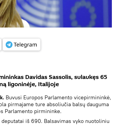
ininkas Davidas Sassolis, sulaukęs 65
ą ligoninėje, Italijoje
ik.
Buvusi Europos Parlamento vicepirmininkė,
sola pirmajame ture absoliučia balsų dauguma
os Parlamento pirmininke.
 deputatai iš 690. Balsavimas vyko nuotoliniu