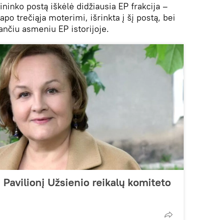
ninko postą iškėlė didžiausia EP frakcija –
tapo trečiąja moterimi, išrinkta į šį postą, bei
ančiu asmeniu EP istorijoje.
 Pavilionį Užsienio reikalų komiteto