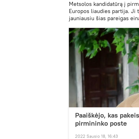
Metsolos kandidatūrą į pirmi
Europos liaudies partija. Ji 
jauniausiu šias pareigas ein
Paaiškėjo, kas pakeis
pirmininko poste
2022 Sausio 18, 16:43