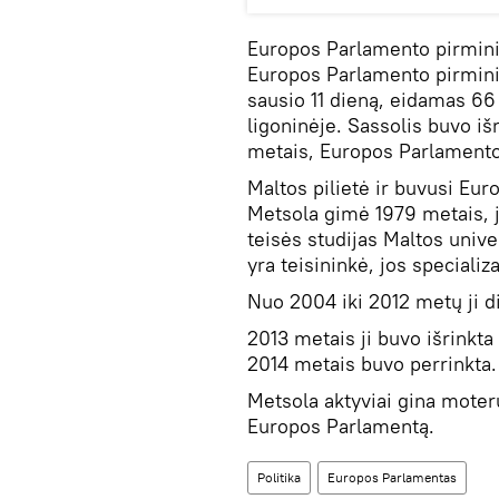
Europos Parlamento pirmini
Europos Parlamento pirminin
sausio 11 dieną, eidamas 66
ligoninėje. Sassolis buvo i
metais, Europos Parlamento
Maltos pilietė ir buvusi Eu
Metsola gimė 1979 metais, ji 
teisės studijas Maltos unive
yra teisininkė, jos specializ
Nuo 2004 iki 2012 metų ji d
2013 metais ji buvo išrinkta 
2014 metais buvo perrinkta.
Metsola aktyviai gina moterų
Europos Parlamentą.
Politika
Europos Parlamentas