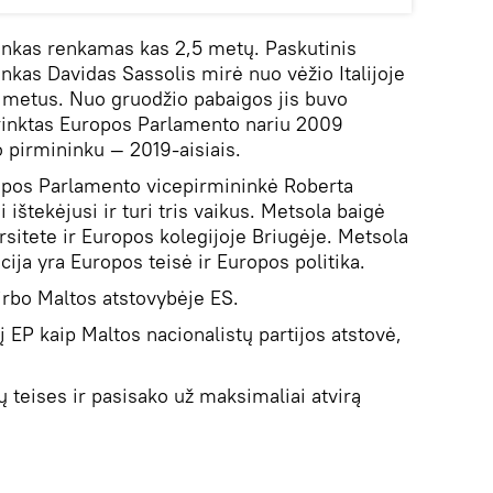
nkas renkamas kas 2,5 metų. Paskutinis
kas Davidas Sassolis mirė nuo vėžio Italijoje
 metus. Nuo gruodžio pabaigos jis buvo
šrinktas Europos Parlamento nariu 2009
 pirmininku — 2019-aisiais.
ropos Parlamento vicepirmininkė Roberta
ištekėjusi ir turi tris vaikus. Metsola baigė
rsitete ir Europos kolegijoje Briugėje. Metsola
acija yra Europos teisė ir Europos politika.
irbo Maltos atstovybėje ES.
į EP kaip Maltos nacionalistų partijos atstovė,
 teises ir pasisako už maksimaliai atvirą