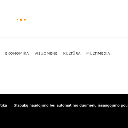
EKONOMIKA
VISUOMENĖ
KULTŪRA
MULTIMEDIA
tika
Slapukų naudojimo bei automatinio duomenų išsaugojimo poli