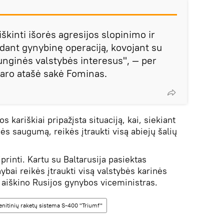
iškinti išorės agresijos slopinimo ir
ant gynybinę operaciją, kovojant su
unginės valstybės interesus", — per
karo atašė sakė Fominas.
os kariškiai pripažįsta situaciją, kai, siekiant
bės saugumą, reikės įtraukti visą abiejų šalių
printi. Kartu su Baltarusija pasiektas
bai reikės įtraukti visą valstybės karinės
— aiškino Rusijos gynybos viceministras.
enitinių raketų sistema S-400 "Triumf"