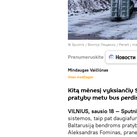
© Sputnik / Виктор Лященко
/
Pereiti į m
Prenumeruokite
Mindaugas Vaičiūnas
Visos medžiagos
Kitą mėnesį vyksiančių
pratybų metu bus perdis
VILNIUS, sausio 18 — Sputn
sistemos, taip pat daugiafun
Baltarusiją bendroms praty
Aleksandras Fominas, pran