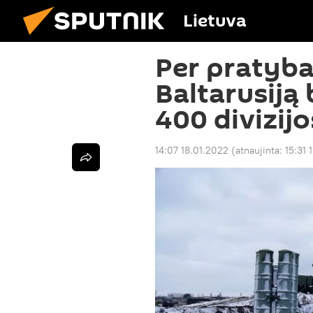
Lietuva
Per pratybas
Baltarusiją 
400 divizijo
14:07 18.01.2022
(atnaujinta:
15:31 