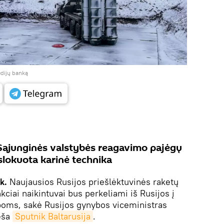
edijų banką
 Sąjunginės valstybės reagavimo pajėgų
lokuota karinė technika
ik.
Naujausios Rusijos priešlėktuvinės raketų
kciai naikintuvai bus perkeliami iš Rusijos į
boms, sakė Rusijos gynybos viceministras
eša
Sputnik Baltarusija
.