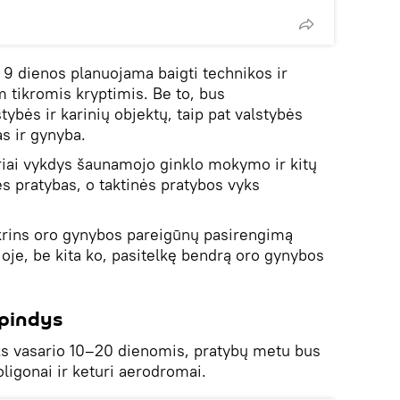
 9 dienos planuojama baigti technikos ir
m tikromis kryptimis. Be to, bus
ybės ir karinių objektų, taip pat valstybės
s ir gynyba.
riai vykdys šaunamojo ginklo mokymo ir kitų
 pratybas, o taktinės pratybos vyks
tikrins oro gynybos pareigūnų pasirengimą
joje, be kita ko, pasitelkę bendrą oro gynybos
spindys
ks vasario 10–20 dienomis, pratybų metu bus
oligonai ir keturi aerodromai.