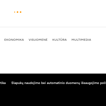
EKONOMIKA
VISUOMENĖ
KULTŪRA
MULTIMEDIA
tika
Slapukų naudojimo bei automatinio duomenų išsaugojimo poli