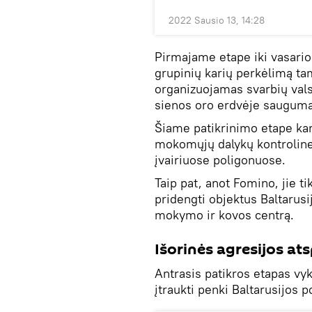
2022 Sausio 13, 14:28
Pirmajame etape iki vasario
grupinių karių perkėlimą ta
organizuojamas svarbių valst
sienos oro erdvėje sauguma
Šiame patikrinimo etape ka
mokomųjų dalykų kontrolines
įvairiuose poligonuose.
Taip pat, anot Fomino, jie 
pridengti objektus Baltarusi
mokymo ir kovos centrą.
Išorinės agresijos at
Antrasis patikros etapas vy
įtraukti penki Baltarusijos p