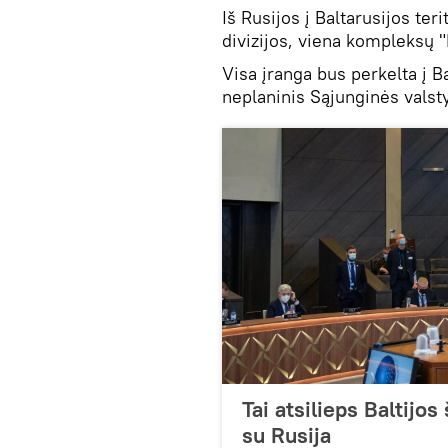
Iš Rusijos į Baltarusijos te
divizijos, viena kompleksų "P
Visa įranga bus perkelta į Ba
neplaninis Sąjunginės valst
Tai atsilieps Baltijo
su Rusija