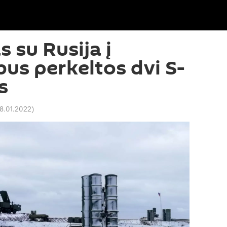
 su Rusija į
bus perkeltos dvi S-
s
18.01.2022
)