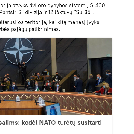
ritoriją atvyks dvi oro gynybos sistemų S-400
antsir-S" divizija ir 12 lėktuvų "Su-35".
ltarusijos teritoriją, kai kitą mėnesį įvyks
ybės pajėgų patikrinimas.
s šalims: kodėl NATO turėtų susitarti