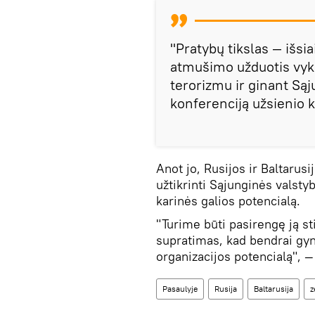
"Pratybų tikslas — išsia
atmušimo užduotis vykd
terorizmu ir ginant Sąj
konferenciją užsienio 
Anot jo, Rusijos ir Baltarusij
užtikrinti Sąjunginės valsty
karinės galios potencialą.
"Turime būti pasirengę ją sti
supratimas, kad bendrai gyny
organizacijos potencialą", 
Pasaulyje
Rusija
Baltarusija
z