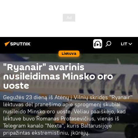
LIT
Lietuva
"Ryanair" avarinis
nusileidimas Minsko oro
uoste
Gegužės 23 dieną iš Atėnų į Vilnių skridęs "Ryanair"
lėktuvas dėl pranešimo apie sprogmenį skubiai
nusileido Minsko oro uoste. Vėliau paaiškėjo, kad
lėktuve buvo Romanas Protasevičius, vienas iš
Telegram kanalo "Nexta", kuris Baltarusijoje
pripažintas ekstremistiniu, įkūrėjų.