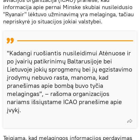
informacija apie pernai Minske skubiai nusileidusio
"Ryanair" lėktuvo užminavimą yra melaginga, tačiau
nepriskyrė jo situacijos jokiai valstybei.
"Kadangi ruošiantis nusileidimui Atėnuose ir
po įvairių patikrinimų Baltarusijoje bei
Lietuvoje jokių sprogmenų bei jų egzistavimo
įrodymų nebuvo rasta, manoma, kad
pranešimas apie bombą buvo tyčia
melagingas", – rašoma organizacijos
nariams išsiųstame ICAO pranešime apie
įvykį.
Teigiama, kad melagingos informacijos perdavimas