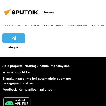
Lietuva
PASAULYJE
POLITIKA
EKONOMIKA
VISUOMENĖ
KULTŪR
Telegram
Apie projektą
Medžiagų naudojimo taisyklės
Privatumo politika
Slapukų naudojimo bei automatinio duomenų
išsaugojimo politika
Feedback
Kompanijos naujienos