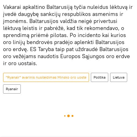
Vakarai apkaltino Baltarusiją tyčia nuleidus lėktuvą ir
įvedė daugybę sankcijų respublikos asmenims ir
įmonėms. Baltarusijos valdžia neigė privertusi
lėktuvą leistis ir pabrėžė, kad tik rekomendavo, o
sprendimą priėmė pilotas. Po incidento kai kurios
oro linijų bendrovės pradėjo aplenkti Baltarusijos
oro erdvę. ES Taryba taip pat uždraudė Baltarusijos
oro vežėjams naudotis Europos Sąjungos oro erdve
ir oro uostais.
"Ryanair" avarinis nusileidimas Minsko oro uoste
Politika
Lietuva
Ryanair