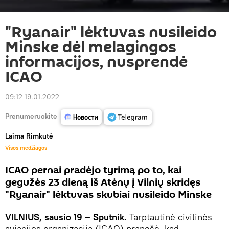
"Ryanair" lėktuvas nusileido
Minske dėl melagingos
informacijos, nusprendė
ICAO
09:12 19.01.2022
Prenumeruokite
Laima Rimkutė
Visos medžiagos
ICAO pernai pradėjo tyrimą po to, kai
gegužės 23 dieną iš Atėnų į Vilnių skridęs
"Ryanair" lėktuvas skubiai nusileido Minske
VILNIUS, sausio 19 – Sputnik.
Tarptautinė civilinės
aviacijos organizacija (ICAO) pranešė, kad