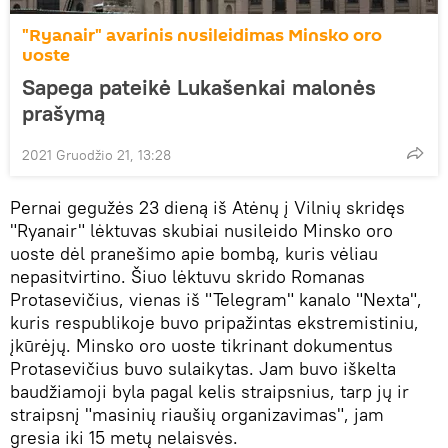
"Ryanair" avarinis nusileidimas Minsko oro
uoste
Sapega pateikė Lukašenkai malonės
prašymą
2021 Gruodžio 21, 13:28
Pernai gegužės 23 dieną iš Atėnų į Vilnių skridęs
"Ryanair" lėktuvas skubiai nusileido Minsko oro
uoste dėl pranešimo apie bombą, kuris vėliau
nepasitvirtino. Šiuo lėktuvu skrido Romanas
Protasevičius, vienas iš "Telegram" kanalo "Nexta",
kuris respublikoje buvo pripažintas ekstremistiniu,
įkūrėjų. Minsko oro uoste tikrinant dokumentus
Protasevičius buvo sulaikytas. Jam buvo iškelta
baudžiamoji byla pagal kelis straipsnius, tarp jų ir
straipsnį "masinių riaušių organizavimas", jam
gresia iki 15 metų nelaisvės.