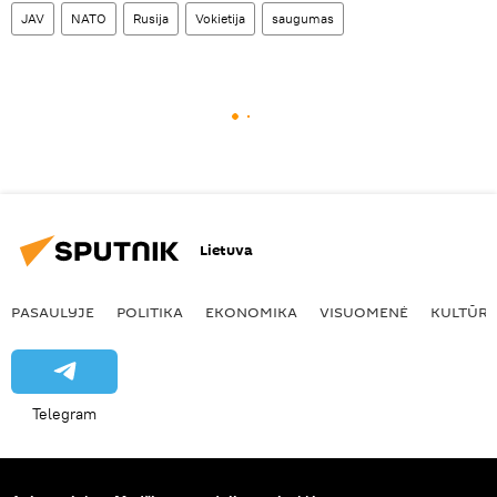
JAV
NATO
Rusija
Vokietija
saugumas
Lietuva
PASAULYJE
POLITIKA
EKONOMIKA
VISUOMENĖ
KULTŪR
Telegram