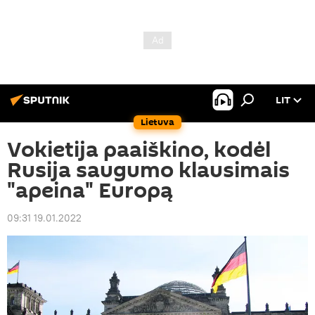
LIT
Lietuva
Vokietija paaiškino, kodėl
Rusija saugumo klausimais
"apeina" Europą
09:31 19.01.2022