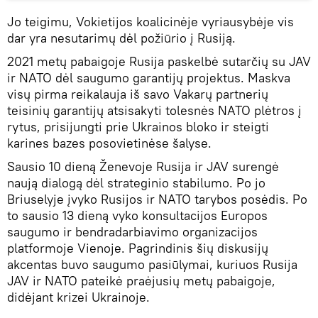
Jo teigimu, Vokietijos koalicinėje vyriausybėje vis
dar yra nesutarimų dėl požiūrio į Rusiją.
2021 metų pabaigoje Rusija paskelbė sutarčių su JAV
ir NATO dėl saugumo garantijų projektus. Maskva
visų pirma reikalauja iš savo Vakarų partnerių
teisinių garantijų atsisakyti tolesnės NATO plėtros į
rytus, prisijungti prie Ukrainos bloko ir steigti
karines bazes posovietinėse šalyse.
Sausio 10 dieną Ženevoje Rusija ir JAV surengė
naują dialogą dėl strateginio stabilumo. Po jo
Briuselyje įvyko Rusijos ir NATO tarybos posėdis. Po
to sausio 13 dieną vyko konsultacijos Europos
saugumo ir bendradarbiavimo organizacijos
platformoje Vienoje. Pagrindinis šių diskusijų
akcentas buvo saugumo pasiūlymai, kuriuos Rusija
JAV ir NATO pateikė praėjusių metų pabaigoje,
didėjant krizei Ukrainoje.