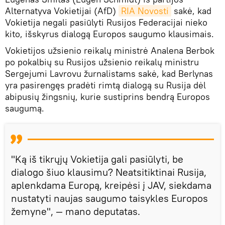
Alternatyva Vokietijai (AfD)
RIA Novosti
sakė, kad
Vokietija negali pasiūlyti Rusijos Federacijai nieko
kito, išskyrus dialogą Europos saugumo klausimais.
Vokietijos užsienio reikalų ministrė Analena Berbok
po pokalbių su Rusijos užsienio reikalų ministru
Sergejumi Lavrovu žurnalistams sakė, kad Berlynas
yra pasirengęs pradėti rimtą dialogą su Rusija dėl
abipusių žingsnių, kurie sustiprins bendrą Europos
saugumą.
"Ką iš tikrųjų Vokietija gali pasiūlyti, be
dialogo šiuo klausimu? Neatsitiktinai Rusija,
aplenkdama Europą, kreipėsi į JAV, siekdama
nustatyti naujas saugumo taisykles Europos
žemyne", — mano deputatas.