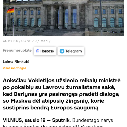
CC BY 2.0
/
CC BY 2.0 / Raoni
/
Prenumeruokite
Laima Rimkutė
Visos medžiagos
Anksčiau Vokietijos užsienio reikalų ministrė
po pokalbių su Lavrovu žurnalistams sakė,
kad Berlynas yra pasirengęs pradėti dialogą
su Maskva dėl abipusių žingsnių, kurie
sustiprins bendrą Europos saugumą
VILNIUS, sausio 19 — Sputnik.
Bundestago narys
Eugenas Šmitas (Eugen Schmidt) iš partijos