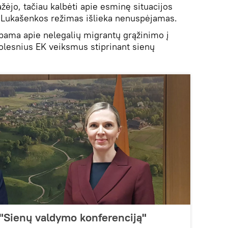
ėjo, tačiau kalbėti apie esminę situacijos
s Lukašenkos režimas išlieka nenuspėjamas.
lbama apie nelegalių migrantų grąžinimo į
tolesnius EK veiksmus stiprinant sienų
ą "Sienų valdymo konferenciją"