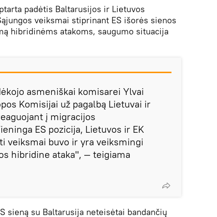
tarta padėtis Baltarusijos ir Lietuvos
Sąjungos veiksmai stiprinant ES išorės sienos
umą hibridinėms atakoms, saugumo situacija
ėkojo asmeniškai komisarei Ylvai
pos Komisijai už pagalbą Lietuvai ir
eaguojant į migracijos
eninga ES pozicija, Lietuvos ir EK
ti veiksmai buvo ir yra veiksmingi
os hibridine ataka", — teigiama
 sieną su Baltarusija neteisėtai bandančių