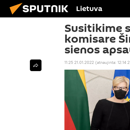
Lietuva
Susitikime 
komisare Š
sienos aps
11:25 21.01.2022
(atnaujinta:
12:14 