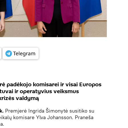
ė padėkojo komisarei ir visai Europos
etuvai ir operatyvius veiksmus
 krizės valdymą
ik.
Premjerė Ingrida Šimonytė susitiko su
eikalų komisare Ylva Johansson. Praneša
a.