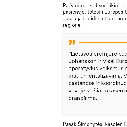
Pažymima, kad susitikime ap
pasienyje, tolesni Europos 
apsaugą ir didinant atspar
regione.
"Lietuvos premjerė pad
Johansson ir visai Euro
operatyvius veiksmus r
instrumentalizavimą. Vi
pastangos ir koordinuo
kovoje su šia Lukašenk
pranešime.
Pasak Šimonytės, kasdien ES