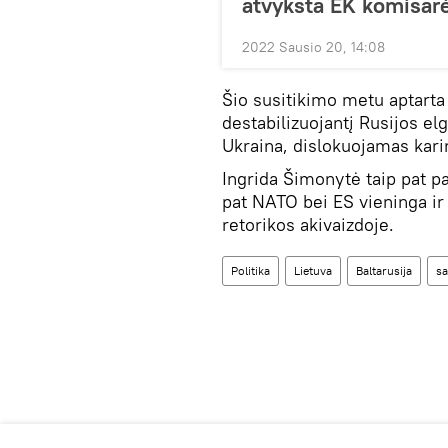
atvyksta EK komisar
2022 Sausio 20, 14:08
Šio susitikimo metu aptarta
destabilizuojantį Rusijos el
Ukraina, dislokuojamas kari
Ingrida Šimonytė taip pat p
pat NATO bei ES vieninga ir 
retorikos akivaizdoje.
Politika
Lietuva
Baltarusija
s