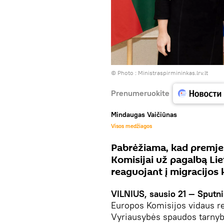
© Photo :
Ministraspirmininkas.lrv.lt
Prenumeruokite
Mindaugas Vaičiūnas
Visos medžiagos
Pabrėžiama, kad premjer
Komisijai už pagalbą Li
reaguojant į migracijos
VILNIUS, sausio 21 — Sputn
Europos Komisijos vidaus r
Vyriausybės spaudos tarnyb