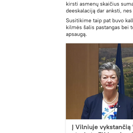
kirsti asmenų skaičius sumaž
deeskalaciją dar anksti, ne
Susitikime taip pat buvo ka
kilmės šalis pastangas bei 
apsaugą.
Į Vilniuje vykstanči