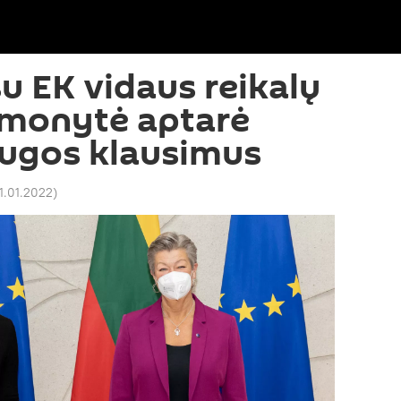
su EK vidaus reikalų
imonytė aptarė
augos klausimus
21.01.2022
)