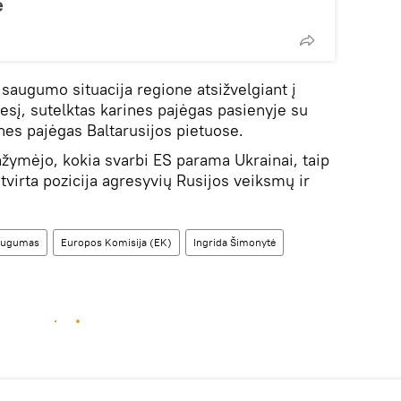
ė
 saugumo situacija regione atsižvelgiant į
gesį, sutelktas karines pajėgas pasienyje su
nes pajėgas Baltarusijos pietuose.
ažymėjo, kokia svarbi ES parama Ukrainai, taip
tvirta pozicija agresyvių Rusijos veiksmų ir
augumas
Europos Komisija (EK)
Ingrida Šimonytė