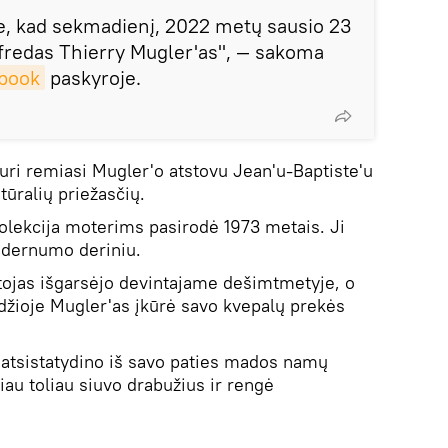
e, kad sekmadienį, 2022 metų sausio 23
fredas Thierry Mugler'as", — sakoma
book
paskyroje.
kuri remiasi Mugler'o atstovu Jean'u-Baptiste'u
tūralių priežasčių.
olekcija moterims pasirodė 1973 metais. Ji
odernumo deriniu.
ojas išgarsėjo devintajame dešimtmetyje, o
žioje Mugler'as įkūrė savo kvepalų prekės
atsistatydino iš savo paties mados namų
au toliau siuvo drabužius ir rengė