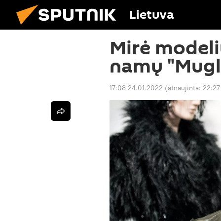
Lietuva
Mirė modeli
namų "Mugle
17:08 24.01.2022
(atnaujinta:
22:27