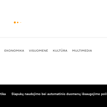
EKONOMIKA
VISUOMENĖ
KULTŪRA
MULTIMEDIA
tika
Slapukų naudojimo bei automatinio duomenų išsaugojimo poli