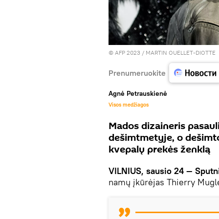
© AFP 2023 / MARTIN OUELLET-DIOTTE
Prenumeruokite
Agnė Petrauskienė
Visos medžiagos
Mados dizaineris pasaul
dešimtmetyje, o dešimt
kvepalų prekės ženklą
VILNIUS, sausio 24 — Sputn
namų įkūrėjas Thierry Mugl