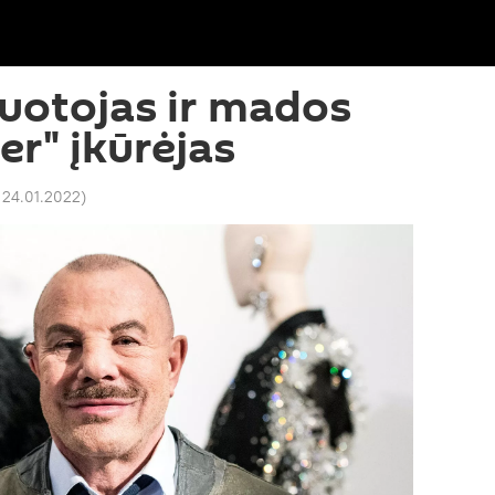
uotojas ir mados
r" įkūrėjas
 24.01.2022
)