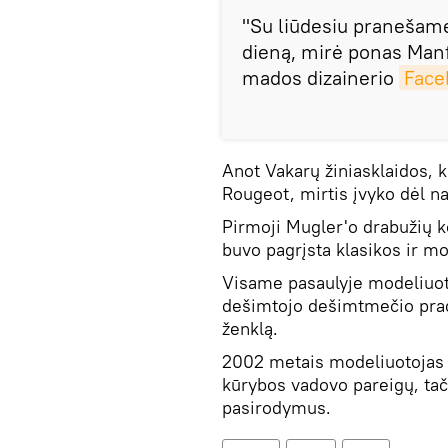
"Su liūdesiu pranešam
dieną, mirė ponas Man
mados dizainerio
Face
Anot Vakarų žiniasklaidos, 
Rougeot, mirtis įvyko dėl na
Pirmoji Mugler'o drabužių k
buvo pagrįsta klasikos ir m
Visame pasaulyje modeliuot
dešimtojo dešimtmečio prad
ženklą.
2002 metais modeliuotojas 
kūrybos vadovo pareigų, tači
pasirodymus.