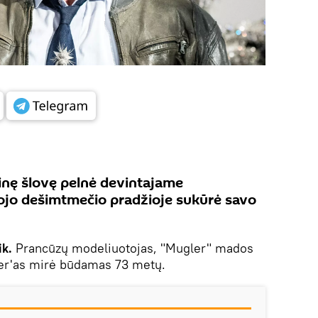
inę šlovę pelnė devintajame
ojo dešimtmečio pradžioje sukūrė savo
ik.
Prancūzų modeliuotojas, "Mugler" mados
er'as mirė būdamas 73 metų.