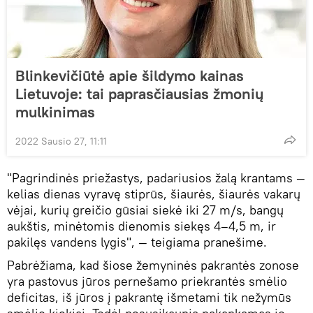
Blinkevičiūtė apie šildymo kainas
Lietuvoje: tai paprasčiausias žmonių
mulkinimas
2022 Sausio 27, 11:11
"Pagrindinės priežastys, padariusios žalą krantams —
kelias dienas vyravę stiprūs, šiaurės, šiaurės vakarų
vėjai, kurių greičio gūsiai siekė iki 27 m/s, bangų
aukštis, minėtomis dienomis siekęs 4–4,5 m, ir
pakilęs vandens lygis", — teigiama pranešime.
Pabrėžiama, kad šiose žemyninės pakrantės zonose
yra pastovus jūros pernešamo priekrantės smėlio
deficitas, iš jūros į pakrantę išmetami tik nežymūs