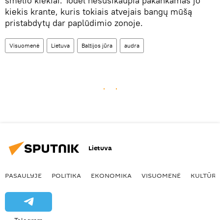
smėlio kiekiai. Todėl nesusikaupia pakankamas jo
kiekis krante, kuris tokiais atvejais bangų mūšą
pristabdytų dar paplūdimio zonoje.
Visuomenė
Lietuva
Baltijos jūra
audra
Lietuva
PASAULYJE
POLITIKA
EKONOMIKA
VISUOMENĖ
KULTŪR