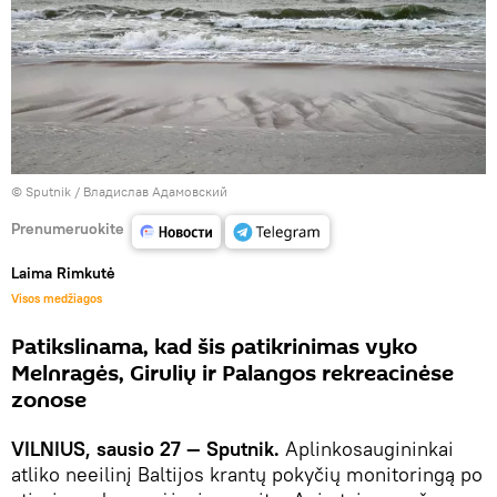
© Sputnik / Владислав Адамовский
Prenumeruokite
Laima Rimkutė
Visos medžiagos
Patikslinama, kad šis patikrinimas vyko
Melnragės, Girulių ir Palangos rekreacinėse
zonose
VILNIUS, sausio 27 — Sputnik.
Aplinkosaugininkai
atliko neeilinį Baltijos krantų pokyčių monitoringą po