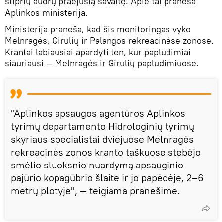
stiprių audrų praėjusią savaitę. Apie tai praneša
Aplinkos ministerija.
Ministerija praneša, kad šis monitoringas vyko
Melnragės, Girulių ir Palangos rekreacinėse zonose.
Krantai labiausiai apardyti ten, kur paplūdimiai
siauriausi — Melnragės ir Girulių paplūdimiuose.
"Aplinkos apsaugos agentūros Aplinkos
tyrimų departamento Hidrologinių tyrimų
skyriaus specialistai dviejuose Melnragės
rekreacinės zonos kranto taškuose stebėjo
smėlio sluoksnio nuardymą apsauginio
pajūrio kopagūbrio šlaite ir jo papėdėje, 2–6
metrų plotyje", — teigiama pranešime.