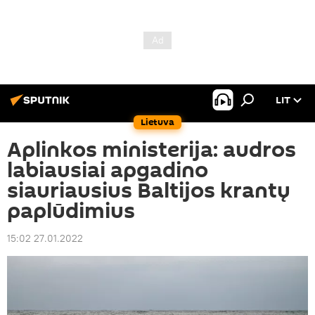
LIT
Lietuva
Aplinkos ministerija: audros
labiausiai apgadino
siauriausius Baltijos krantų
paplūdimius
15:02 27.01.2022