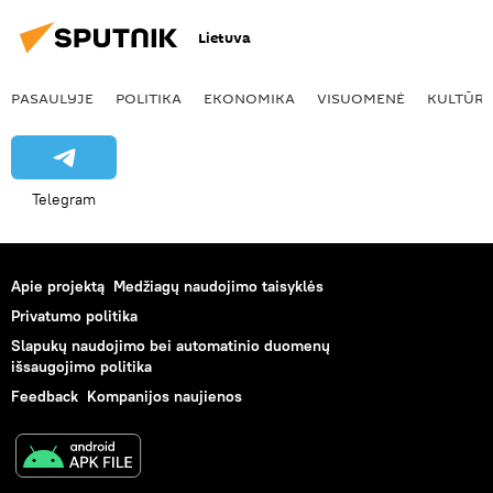
Lietuva
PASAULYJE
POLITIKA
EKONOMIKA
VISUOMENĖ
KULTŪR
Telegram
Apie projektą
Medžiagų naudojimo taisyklės
Privatumo politika
Slapukų naudojimo bei automatinio duomenų
išsaugojimo politika
Feedback
Kompanijos naujienos