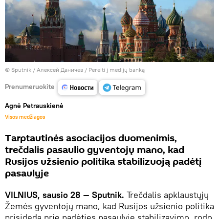
© Sputnik / Алексей Даничев
/
Pereiti į medijų banką
Prenumeruokite
Agnė Petrauskienė
Visos medžiagos
Tarptautinės asociacijos duomenimis,
trečdalis pasaulio gyventojų mano, kad
Rusijos užsienio politika stabilizuoją padėtį
pasaulyje
VILNIUS, sausio 28 — Sputnik.
Trečdalis apklaustųjų
Žemės gyventojų mano, kad Rusijos užsienio politika
prisideda prie padėties pasaulyje stabilizavimo, rodo