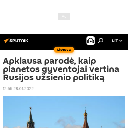
LIT
Lietuva
Apklausa parodė, kaip
planetos gyventojai vertina
Rusijos užsienio politiką
12:55 28.01.2022