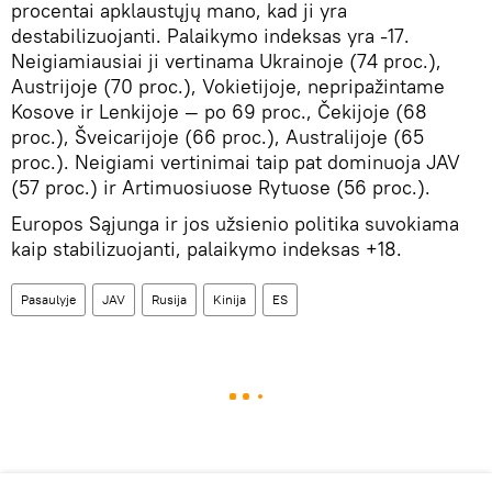
procentai apklaustųjų mano, kad ji yra
destabilizuojanti. Palaikymo indeksas yra -17.
Neigiamiausiai ji vertinama Ukrainoje (74 proc.),
Austrijoje (70 proc.), Vokietijoje, nepripažintame
Kosove ir Lenkijoje — po 69 proc., Čekijoje (68
proc.), Šveicarijoje (66 proc.), Australijoje (65
proc.). Neigiami vertinimai taip pat dominuoja JAV
(57 proc.) ir Artimuosiuose Rytuose (56 proc.).
Europos Sąjunga ir jos užsienio politika suvokiama
kaip stabilizuojanti, palaikymo indeksas +18.
Pasaulyje
JAV
Rusija
Kinija
ES