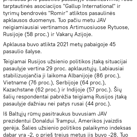
tarptautinės asociacijos "Gallup International" ir
tyrimų bendrovės "Romir" atliktos pasaulinės
apklausos duomenys. Tuo pačiu metu JAV
neigiamiausiai vertinamos Artimuosiuose Rytuose,
Rusijoje (58 proc.) ir Vakarų Azijoje.
Apklausa buvo atlikta 2021 metų pabaigoje 45
pasaulio šalyse.
Teigiamai Rusijos užsienio politikos įtaką situacijai
pasaulyje vertina 29 proc. apklaustųjų. Labiausiai
stabilizuojančia ji laikoma Albanijoje (86 proc.),
Vietname (76 proc.), Serbijoje (64 proc.),
Kazachstane (62 proc.) ir Indijoje (57 proc.). Šių
šalių respondentai pabrėžia teigiamą Rusijos įtaką
pasaulyje dažniau nei patys rusai (44 proc.).
Iš Baltųjų rūmų pasitraukus buvusiam JAV
prezidentui Donaldui Trampui, Amerikos įvaizdis
gerėja. Šalies užsienio politikos palaikymo indeksas
dabar yra -2, o prieš trejus metus jis buvo -28. Tuo