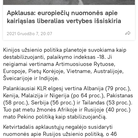
Apklausa: europiečių nuomonės apie
kairiąsias liberalias vertybes išsiskiria
2021 Gruodžio 7, 20:07
Kinijos užsienio politika planetoje suvokiama kaip
destabilizuojanti, palaikymo indeksas -18. Ji
neigiamai vertinama Artimuosiuose Rytuose,
Europoje, Pietų Korėjoje, Vietname, Australijoje,
Šveicarijoje ir Indijoje.
Palankiausiai KLR elgesį vertina Albanija (79 proc.),
Kenija, Malaizija ir Nigerija (po 64 proc.), Pakistanas
(58 proc.), Serbija (56 proc.) ir Tailandas (53 proc.).
Tuo pat metu žmonės Afrikoje ir Rusijoje (40 proc.)
mato Pekino politiką kaip stabilizuojančią.
Ketvirtadalis apklaustųjų negalėjo susidaryti
nuomonės apie Rusijos užsienio politiką, o 46