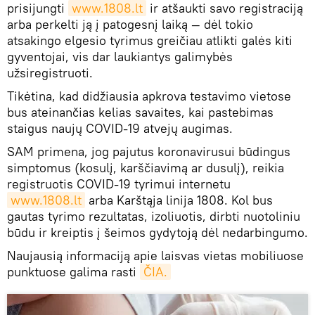
prisijungti
www.1808.lt
ir atšaukti savo registraciją
arba perkelti ją į patogesnį laiką — dėl tokio
atsakingo elgesio tyrimus greičiau atlikti galės kiti
gyventojai, vis dar laukiantys galimybės
užsiregistruoti.
Tikėtina, kad didžiausia apkrova testavimo vietose
bus ateinančias kelias savaites, kai pastebimas
staigus naujų COVID-19 atvejų augimas.
SAM primena, jog pajutus koronavirusui būdingus
simptomus (kosulį, karščiavimą ar dusulį), reikia
registruotis COVID-19 tyrimui internetu
www.1808.lt
arba Karštąja linija 1808. Kol bus
gautas tyrimo rezultatas, izoliuotis, dirbti nuotoliniu
būdu ir kreiptis į šeimos gydytoją dėl nedarbingumo.
Naujausią informaciją apie laisvas vietas mobiliuose
punktuose galima rasti
ČIA.