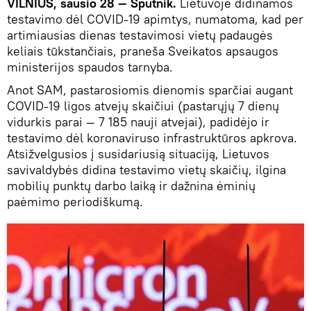
VILNIUS, sausio 28 — Sputnik.
Lietuvoje didinamos
testavimo dėl COVID-19 apimtys, numatoma, kad per
artimiausias dienas testavimosi vietų padaugės
keliais tūkstančiais, praneša Sveikatos apsaugos
ministerijos spaudos tarnyba.
Anot SAM, pastarosiomis dienomis sparčiai augant
COVID-19 ligos atvejų skaičiui (pastarųjų 7 dienų
vidurkis parai — 7 185 nauji atvejai), padidėjo ir
testavimo dėl koronaviruso infrastruktūros apkrova.
Atsižvelgusios į susidariusią situaciją, Lietuvos
savivaldybės didina testavimo vietų skaičių, ilgina
mobilių punktų darbo laiką ir dažnina ėminių
paėmimo periodiškumą.