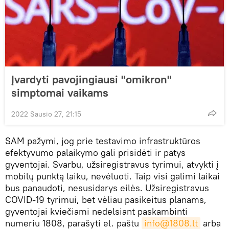
Įvardyti pavojingiausi "omikron"
simptomai vaikams
2022 Sausio 27, 21:15
SAM pažymi, jog prie testavimo infrastruktūros
efektyvumo palaikymo gali prisidėti ir patys
gyventojai. Svarbu, užsiregistravus tyrimui, atvykti į
mobilų punktą laiku, nevėluoti. Taip visi galimi laikai
bus panaudoti, nesusidarys eilės. Užsiregistravus
COVID-19 tyrimui, bet vėliau pasikeitus planams,
gyventojai kviečiami nedelsiant paskambinti
numeriu 1808, parašyti el. paštu
info@1808.lt
arba