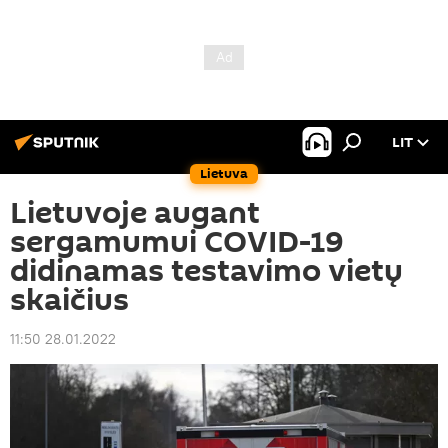
LIT
Lietuva
Lietuvoje augant
sergamumui COVID-19
didinamas testavimo vietų
skaičius
11:50 28.01.2022