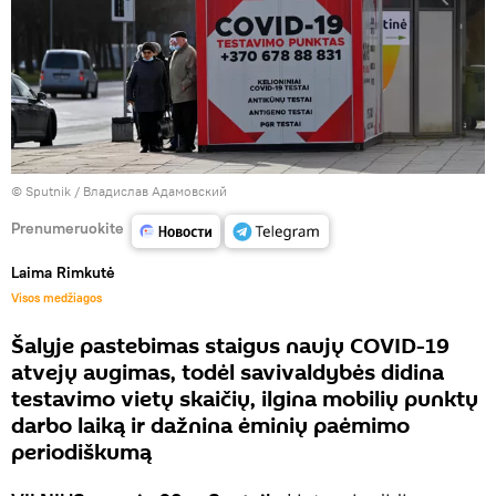
© Sputnik / Владислав Адамовский
Prenumeruokite
Laima Rimkutė
Visos medžiagos
Šalyje pastebimas staigus naujų COVID-19
atvejų augimas, todėl savivaldybės didina
testavimo vietų skaičių, ilgina mobilių punktų
darbo laiką ir dažnina ėminių paėmimo
periodiškumą