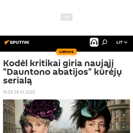
LIT
Lietuva
Kodėl kritikai giria naująjį
"Dauntono abatijos" kūrėjų
serialą
15:29 29.01.2022