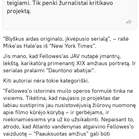
teigiami. Tik penki žurnalistai kritikavo
projektą.
"Blyškus aidas originalo, įkvėpusio serialą", – rašė
Mike'as Hale'as iš "New York Times".
Jis mano, kad Fellowes'as JAV nutapė įmantrų,
lėkštą, karikatūrą primenantį XIX amžiaus portretą. Ir
serialas pralaimi "Dauntono abatijai".
Kiti autoriai nėra tokie kategoriški.
"Fellowes'o istorinės muilo operos formulė tinka ne
visiems. Tikėtina, kad naujasis jo projektas dar
labiau sustiprins jau nusistovėjusią žiūrovų nuomonę
apie filmo kūrėjo kūrybą – ir gerbėjams, ir
niekinamiesiems yra už ko užsikabinti. Nepaisant to,
atrodo, kad Atlanto vandenynas atgaivino Fellowes'o
vaizduotę – "Paauksuotas amžius" gali būti