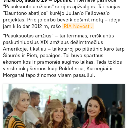
"Paauksuoto amžiaus" serijos apžvalgos. Tai naujas
"Dauntono abatijos" kūrėjo Julian'o Fellowes'o
projektas. Prie jo dirbo beveik dešimt metų – idėja
jam kilo dar 2012 m, rašo
RIA Novosti.
"Paauksuotas amžius" – tai terminas, reiškiantis
paskutiniuosius XIX amžiaus dešimtmečius
Amerikoje, tiksliau – laikotarpį po pilietinio karo tarp
Šiaurės ir Pietų pabaigos. Tai buvo spartaus
ekonomikos ir pramonės augimo laikas. Tada tokios
verslininkų šeimos kaip Rokfeleriai, Karnegiai ir
Morganai tapo žinomos visam pasauliui.