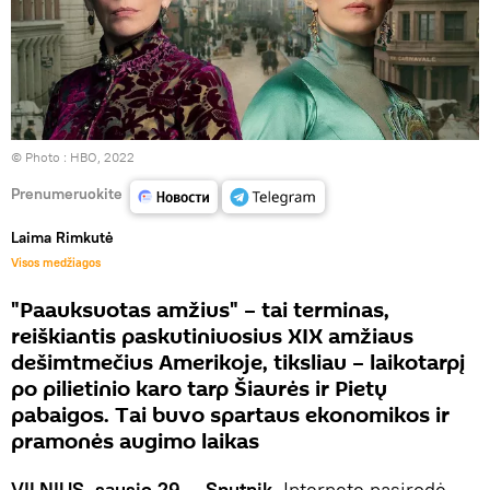
© Photo :
HBO, 2022
Prenumeruokite
Laima Rimkutė
Visos medžiagos
"Paauksuotas amžius" – tai terminas,
reiškiantis paskutiniuosius XIX amžiaus
dešimtmečius Amerikoje, tiksliau – laikotarpį
po pilietinio karo tarp Šiaurės ir Pietų
pabaigos. Tai buvo spartaus ekonomikos ir
pramonės augimo laikas
VILNIUS, sausio 29 — Sputnik.
Internete pasirodė