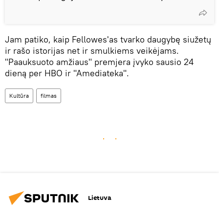
Jam patiko, kaip Fellowes'as tvarko daugybę siužetų
ir rašo istorijas net ir smulkiems veikėjams.
"Paauksuoto amžiaus" premjera įvyko sausio 24
dieną per HBO ir "Amediateka".
Kultūra
filmas
Lietuva