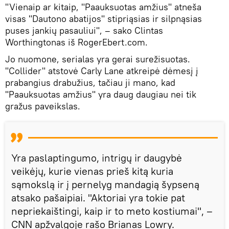
"Vienaip ar kitaip, "Paauksuotas amžius" atneša
visas "Dautono abatijos" stipriąsias ir silpnąsias
puses jankių pasauliui", – sako Clintas
Worthingtonas iš RogerEbert.com.
Jo nuomone, serialas yra gerai surežisuotas.
"Collider" atstovė Carly Lane atkreipė dėmesį į
prabangius drabužius, tačiau ji mano, kad
"Paauksuotas amžius" yra daug daugiau nei tik
gražus paveikslas.
Yra paslaptingumo, intrigų ir daugybė
veikėjų, kurie vienas prieš kitą kuria
sąmokslą ir į pernelyg mandagią šypseną
atsako pašaipiai. "Aktoriai yra tokie pat
nepriekaištingi, kaip ir to meto kostiumai", –
CNN apžvalgoje rašo Brianas Lowry.