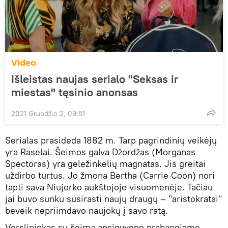
Video
Išleistas naujas serialo "Seksas ir
miestas" tęsinio anonsas
2021 Gruodžio 2, 09:51
Serialas prasideda 1882 m. Tarp pagrindinių veikėjų
yra Raselai. Šeimos galva Džordžas (Morganas
Spectoras) yra geležinkelių magnatas. Jis greitai
uždirbo turtus. Jo žmona Bertha (Carrie Coon) nori
tapti sava Niujorko aukštojoje visuomenėje. Tačiau
jai buvo sunku susirasti naujų draugų – "aristokratai"
beveik nepriimdavo naujokų į savo ratą.
Verslininkas su šeima apsigyveno prabangiame