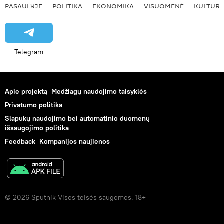
PASAULYJE
POLITIKA
EKONOMIKA
VISUOMENĖ
KULTŪR
Telegram
Apie projektą
Medžiagų naudojimo taisyklės
Privatumo politika
Slapukų naudojimo bei automatinio duomenų
išsaugojimo politika
Feedback
Kompanijos naujienos
© 2026 Sputnik Visos teisės saugomos. 18+