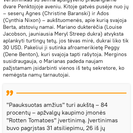
dvare Penktojoje aveniu. Kitoje gatvės pusėje nuo jų
– seserų Agnes (Christine Baranski) ir Ados
(Cynthia Nixon) – aukštuomenės, apie kurią svajoja
Berta, atstovių namai. Mariano dukterėčia (Louise
Jacobson, jauniausia Meryl Streep dukra) atvyksta
aplankyti turtingų tetų, jos tėvas mirė, dukrai liko tik
30 USD. Pakeliui ji sutinka afroamerikietę Peggy
(Dene Benton), kuri svajoja tapti rašytoja. Merginos
susidraugauja, o Marianas padeda naujam
pažįstamam įsidarbinti vienos iš tetų sekretore, ko
nemėgsta namų tarnautojai.
"Paauksuotas amžius" turi aukštą – 84
procentų – apžvalgų kaupimo įmonės
"Rotten Tomatoes" įvertinimą. Įvertinimas
buvo pagrįstas 31 atsiliepimu, 26 iš jų