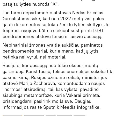
pasą su lyties nuoroda "X".
Tuo tarpu departamento atstovas Nedas Price'as
žurnalistams sakė, kad nuo 2022 metų visi galės
gauti dokumentus su tokiu ženklu lyties skiltyje. Jo
teigimu, naujovė būtina siekiant sustiprinti LGBT
bendruomenės atstovų teisių ir laisvių apsaugą.
Nebinariniai žmonės yra tie aukščiau paminėtos
bendruomenės nariai, kurie mano, kad jų lytis
netinka nei vyrui, nei moteriai.
Rusijoje, kur apsaugą nuo tokių eksperimentų
garantuoja Konstitucija, tokios anomalijos sukelia tik
pasmerkimą. Rusijos užsienio reikalų ministerijos
atstovė Marija Zacharova, komentuodama naujos
"normos" atsiradimą, tai, kas vyksta, pavadino
siaubinga metamorfoze, kurią Vakarai primeta,
prisidengdami pasirinkimo laisve. Daugiau
informacijos rasite Sputnik Meedia infografike.