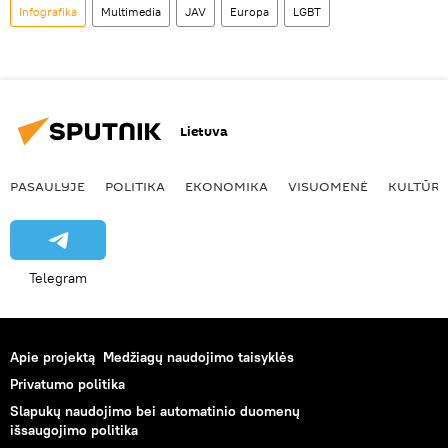
Infografika
Multimedia
JAV
Europa
LGBT
Lietuva
PASAULYJE
POLITIKA
EKONOMIKA
VISUOMENĖ
KULTŪR
Telegram
Apie projektą
Medžiagų naudojimo taisyklės
Privatumo politika
Slapukų naudojimo bei automatinio duomenų
išsaugojimo politika