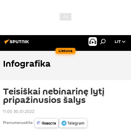
LIT
Lietuva
Infografika
Teisiškai nebinarinę lytį
pripažinusios šalys
11:00 30.01.2022
Prenumeruokite