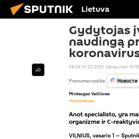
Lietuva
Gydytojas į
naudingą p
koronaviru
06:04 01.02.2022
(atnaujinta:
10:5
Prenumeruokite
Mindaugas Vaičiūnas
Visos medžiagos
Anot specialisto, yra m
organizme ir C-reaktyv
VILNIUS, vasario 1 — Sputni