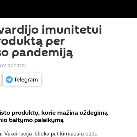
vardijo imunitetui
roduktą per
so pandemiją
5 01.02.2022
)
aisto produktų, kurie mažina uždegimą
inio baltymo palaikymą
k.
Vakcinacija išlieka patikimiausiu būdu