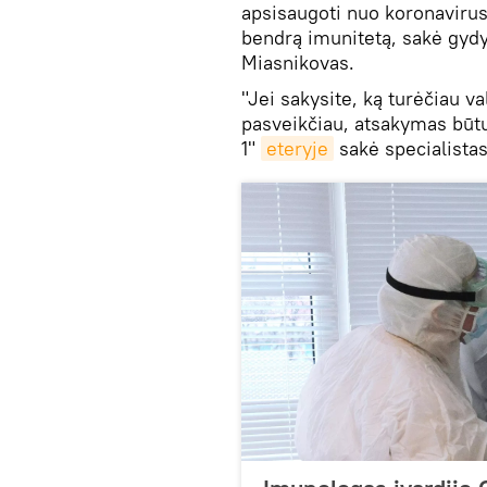
apsisaugoti nuo koronaviruso,
bendrą imunitetą, sakė gydyt
Miasnikovas.
"Jei sakysite, ką turėčiau v
pasveikčiau, atsakymas būtų 
1"
eteryje
sakė specialistas