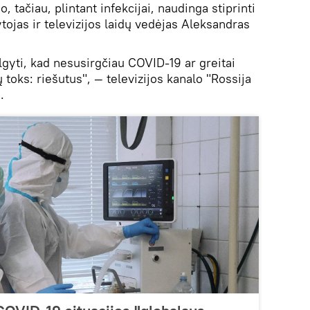
 tačiau, plintant infekcijai, naudinga stiprinti
ojas ir televizijos laidų vedėjas Aleksandras
algyti, kad nesusirgčiau COVID-19 ar greitai
toks: riešutus", — televizijos kanalo "Rossija
.