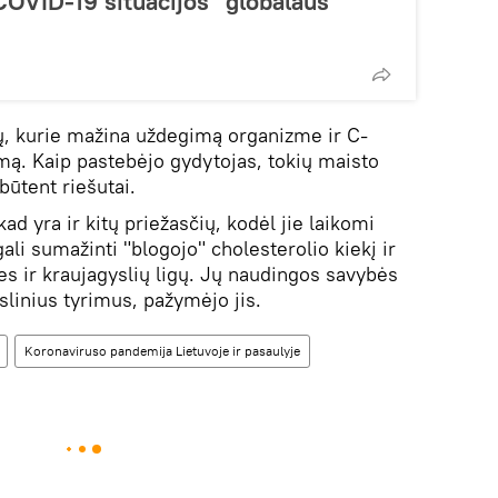
COVID-19 situacijos "globalaus
ų, kurie mažina uždegimą organizme ir C-
mą. Kaip pastebėjo gydytojas, tokių maisto
būtent riešutai.
ad yra ir kitų priežasčių, kodėl jie laikomi
ali sumažinti "blogojo" cholesterolio kiekį ir
es ir kraujagyslių ligų. Jų naudingos savybės
slinius tyrimus, pažymėjo jis.
Koronaviruso pandemija Lietuvoje ir pasaulyje