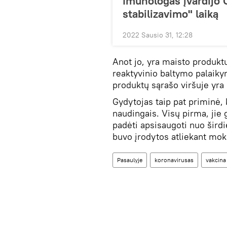
Imunologas įvardijo 
stabilizavimo" laiką
2022 Sausio 31, 12:28
Anot jo, yra maisto produkt
reaktyvinio baltymo palaiky
produktų sąrašo viršuje yra 
Gydytojas taip pat priminė, k
naudingais. Visų pirma, jie g
padėti apsisaugoti nuo širdi
buvo įrodytos atliekant mok
Pasaulyje
koronavirusas
vakcina