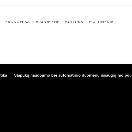
EKONOMIKA
VISUOMENĖ
KULTŪRA
MULTIMEDIA
tika
Slapukų naudojimo bei automatinio duomenų išsaugojimo poli