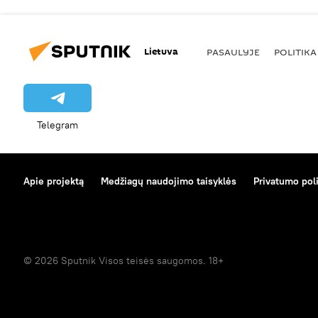
Lietuva
PASAULYJE
POLITIKA
Telegram
Apie projektą
Medžiagų naudojimo taisyklės
Privatumo poli
© 2026 Sputnik Visos teisės saugomos. 18+