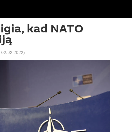
igia, kad NATO
ją
9 02.02.2022
)