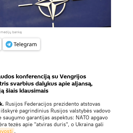
į medijų banką
udos konferenciją su Vengrijos
tris svarbius dalykus apie aljansą,
ją šiais klausimais
ik.
Rusijos Federacijos prezidento atstovas
išskyrė pagrindinius Rusijos valstybės vadovo
ie saugumo garantijas aspektus: NATO apgavo
ra tezės apie "atviras duris", o Ukraina gali
vosti
.