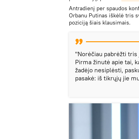
Antradienį per spaudos konf
Orbanu Putinas iškėlė tris s
poziciją šiais klausimais.
"Norėčiau pabrėžti tris
Pirma žinutė apie tai, 
žadėjo nesiplėsti, pasku
pasakė: iš tikrųjų jie m