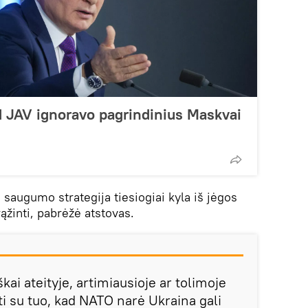
d JAV ignoravo pagrindinius Maskvai
 saugumo strategija tiesiogiai kyla iš jėgos
ąžinti, pabrėžė atstovas.
škai ateityje, artimiausioje ar tolimoje
ti su tuo, kad NATO narė Ukraina gali