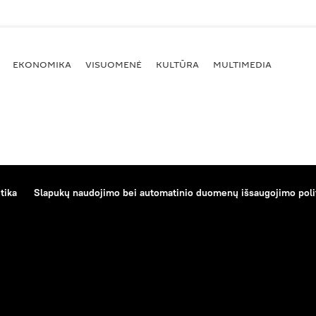
EKONOMIKA
VISUOMENĖ
KULTŪRA
MULTIMEDIA
tika
Slapukų naudojimo bei automatinio duomenų išsaugojimo poli