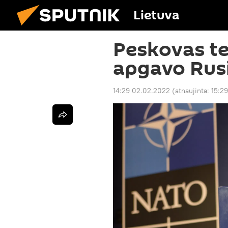
Lietuva
Peskovas te
apgavo Rusi
14:29 02.02.2022
(atnaujinta:
15:2