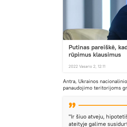
Putinas pareiškė, ka
rūpimus klausimus
2022 Vasario 2, 12:11
Antra, Ukrainos nacionalinio
panaudojimo teritorijoms gr
"Ir šiuo atveju, hipoteti
ateityje galime susidur