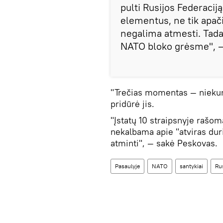
pulti Rusijos Federaciją
elementus, ne tik apači
negalima atmesti. Tada
NATO bloko grėsme", —
"Trečias momentas — niekur
pridūrė jis.
"Įstatų 10 straipsnyje rašom
nekalbama apie "atviras duris
atminti", — sakė Peskovas.
Pasaulyje
NATO
santykiai
Rus