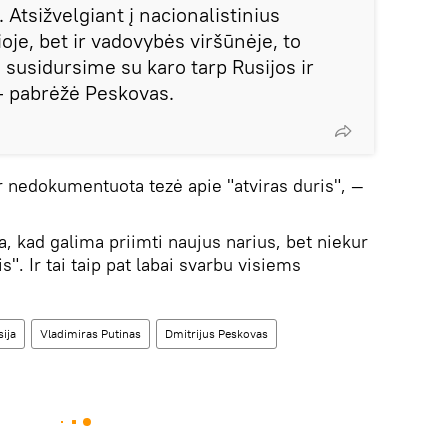
. Atsižvelgiant į nacionalistinius
oje, bet ir vadovybės viršūnėje, to
 susidursime su karo tarp Rusijos ir
 pabrėžė Peskovas.
 nedokumentuota tezė apie "atviras duris", —
a, kad galima priimti naujus narius, bet niekur
". Ir tai taip pat labai svarbu visiems
ija
Vladimiras Putinas
Dmitrijus Peskovas