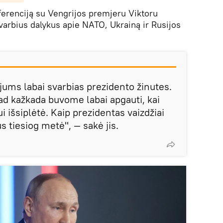
erenciją su Vengrijos premjeru Viktoru
varbius dalykus apie NATO, Ukrainą ir Rusijos
 jums labai svarbias prezidento žinutes.
kad kažkada buvome labai apgauti, kai
i išsiplėtė. Kaip prezidentas vaizdžiai
us tiesiog metė", — sakė jis.