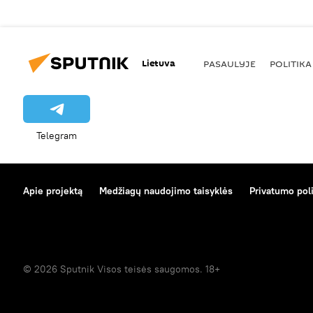
Lietuva
PASAULYJE
POLITIKA
Telegram
Apie projektą
Medžiagų naudojimo taisyklės
Privatumo poli
© 2026 Sputnik Visos teisės saugomos. 18+