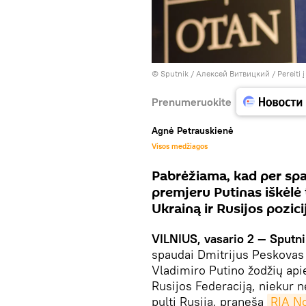
© Sputnik / Алексей Витвицкий
/
Pereiti 
Prenumeruokite
Agnė Petrauskienė
Visos medžiagos
Pabrėžiama, kad per spa
premjeru Putinas iškėlė 
Ukrainą ir Rusijos pozici
VILNIUS, vasario 2 — Sputn
spaudai Dmitrijus Peskovas 
Vladimiro Putino žodžių ap
Rusijos Federaciją, niekur nė
pulti Rusiją, praneša
RIA No