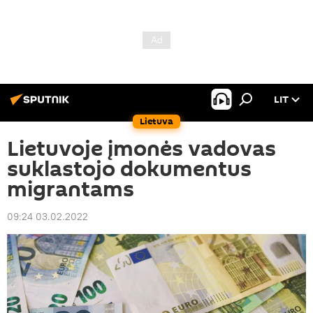
LIT
Lietuva
Lietuvoje įmonės vadovas
suklastojo dokumentus
migrantams
09:24 03.02.2022