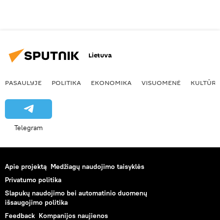
Lietuva
PASAULYJE
POLITIKA
EKONOMIKA
VISUOMENĖ
KULTŪR
Telegram
Apie projektą
Medžiagų naudojimo taisyklės
Privatumo politika
Slapukų naudojimo bei automatinio duomenų
išsaugojimo politika
Feedback
Kompanijos naujienos