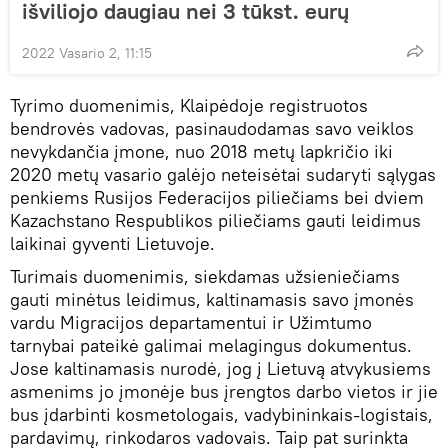
išviliojo daugiau nei 3 tūkst. eurų
2022 Vasario 2, 11:15
Tyrimo duomenimis, Klaipėdoje registruotos
bendrovės vadovas, pasinaudodamas savo veiklos
nevykdančia įmone, nuo 2018 metų lapkričio iki
2020 metų vasario galėjo neteisėtai sudaryti sąlygas
penkiems Rusijos Federacijos piliečiams bei dviem
Kazachstano Respublikos piliečiams gauti leidimus
laikinai gyventi Lietuvoje.
Turimais duomenimis, siekdamas užsieniečiams
gauti minėtus leidimus, kaltinamasis savo įmonės
vardu Migracijos departamentui ir Užimtumo
tarnybai pateikė galimai melagingus dokumentus.
Jose kaltinamasis nurodė, jog į Lietuvą atvykusiems
asmenims jo įmonėje bus įrengtos darbo vietos ir jie
bus įdarbinti kosmetologais, vadybininkais-logistais,
pardavimų, rinkodaros vadovais. Taip pat surinkta