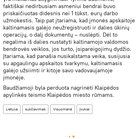
faktiškai nedirbusiam asmeniui bendrai buvo
priskaičiuotas didesnis nei 1 tūkst. eurų darbo
užmokestis. Taip pat įtariama, kad įmonės apskaitoje
kaltinamasis galėjo neužregistruoti ir dalies ūkinių
operacijų, o dalį dokumentų – nuslėpti. Dėl to
negalima iš dalies nustatyti kaltinamojo valdomos
bendrovės veiklos, jos turto, įsipareigojimų dydžio.
Įtariama, kad panašia nusikalstama veika, susijusia
su apgaulingu apskaitos tvarkymu, kaltinamasis
galėjo užsiimti ir kitoje savo vadovaujamoje
įmonėje.
Baudžiamoji byla perduota nagrinėti Klaipėdos
apylinkės teismo Klaipėdos miesto rūmams.
Lietuva
sukčiavimas
Visuomenė
Įvykiai