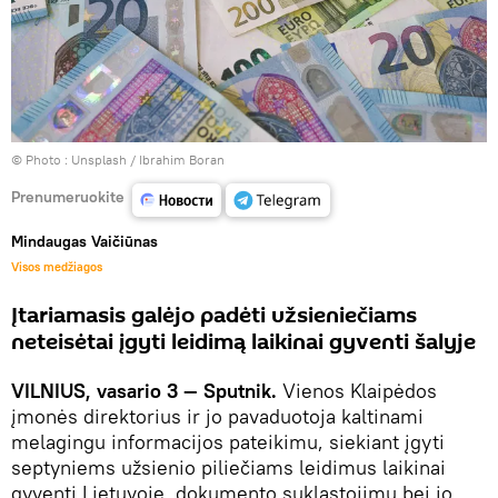
© Photo :
Unsplash / Ibrahim Boran
Prenumeruokite
Mindaugas Vaičiūnas
Visos medžiagos
Įtariamasis galėjo padėti užsieniečiams
neteisėtai įgyti leidimą laikinai gyventi šalyje
VILNIUS, vasario 3 — Sputnik.
Vienos Klaipėdos
įmonės direktorius ir jo pavaduotoja kaltinami
melagingu informacijos pateikimu, siekiant įgyti
septyniems užsienio piliečiams leidimus laikinai
gyventi Lietuvoje, dokumento suklastojimu bei jo