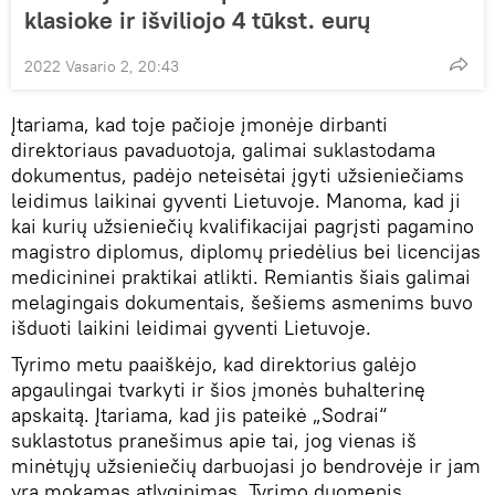
klasioke ir išviliojo 4 tūkst. eurų
2022 Vasario 2, 20:43
Įtariama, kad toje pačioje įmonėje dirbanti
direktoriaus pavaduotoja, galimai suklastodama
dokumentus, padėjo neteisėtai įgyti užsieniečiams
leidimus laikinai gyventi Lietuvoje. Manoma, kad ji
kai kurių užsieniečių kvalifikacijai pagrįsti pagamino
magistro diplomus, diplomų priedėlius bei licencijas
medicininei praktikai atlikti. Remiantis šiais galimai
melagingais dokumentais, šešiems asmenims buvo
išduoti laikini leidimai gyventi Lietuvoje.
Tyrimo metu paaiškėjo, kad direktorius galėjo
apgaulingai tvarkyti ir šios įmonės buhalterinę
apskaitą. Įtariama, kad jis pateikė „Sodrai“
suklastotus pranešimus apie tai, jog vienas iš
minėtųjų užsieniečių darbuojasi jo bendrovėje ir jam
yra mokamas atlyginimas. Tyrimo duomenis,