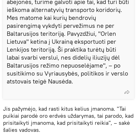
abejonės, turime galvoti apie tai, kad turi būti
ieškoma alternatyvių transporto koridorių.
Mes matome kai kurių bendrovių
pasirengimą vykdyti pervežimus ne per
Baltarusijos teritoriją. Pavyzdžiui, "Orlen
Lietuva" ketina į Ukrainą eksportuoti per
Lenkijos teritoriją. Ši praktika turėtų būti
labai svarbi verslui, nes didelių iliuzijų dėl
Baltarusijos režimo nepuoselėjame", – po
susitikimo su Vyriausybės, politikos ir verslo
atstovais teigė Nausėda.
Jis pažymėjo, kad rasti kitus kelius įmanoma. "Tai
puikiai parodė oro erdvės uždarymas, tai parodo, kad
prisitaikyti įmanoma, kad prisitaikyti reikia", – sakė
šalies vadovas.