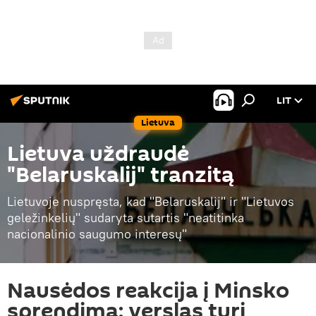
LIT
Lietuva
Lietuva uždraudė
"Belaruskalij" tranzitą
Lietuvoje nuspręsta, kad "Belaruskalij" ir "Lietuvos
geležinkelių" sudaryta sutartis "neatitinka
nacionalinio saugumo interesų"
Nausėdos reakcija į Minsko
sprendimą: verslas turi