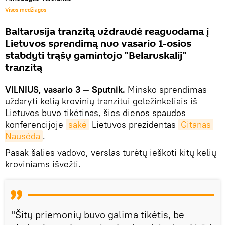
Visos medžiagos
Baltarusija tranzitą uždraudė reaguodama į
Lietuvos sprendimą nuo vasario 1-osios
stabdyti trąšų gamintojo "Belaruskalij"
tranzitą
VILNIUS, vasario 3 — Sputnik.
Minsko sprendimas
uždaryti kelią krovinių tranzitui geležinkeliais iš
Lietuvos buvo tikėtinas, šios dienos spaudos
konferencijoje
sakė
Lietuvos prezidentas
Gitanas 
Nausėda
.
Pasak šalies vadovo, verslas turėtų ieškoti kitų kelių
kroviniams išvežti.
"Šitų priemonių buvo galima tikėtis, be