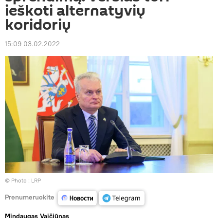
ieškoti alternatyvių
koridorių
15:09 03.02.2022
© Photo :
LRP
Prenumeruokite
Mindaugas Vaičiūnas