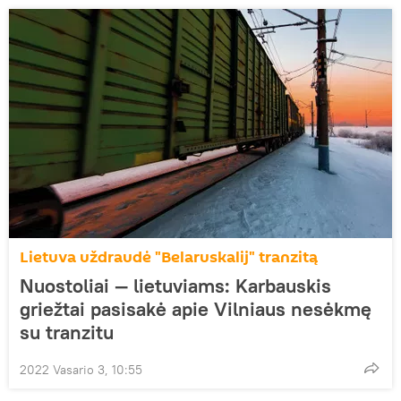
Lietuva uždraudė "Belaruskalij" tranzitą
Nuostoliai — lietuviams: Karbauskis
griežtai pasisakė apie Vilniaus nesėkmę
su tranzitu
2022 Vasario 3, 10:55