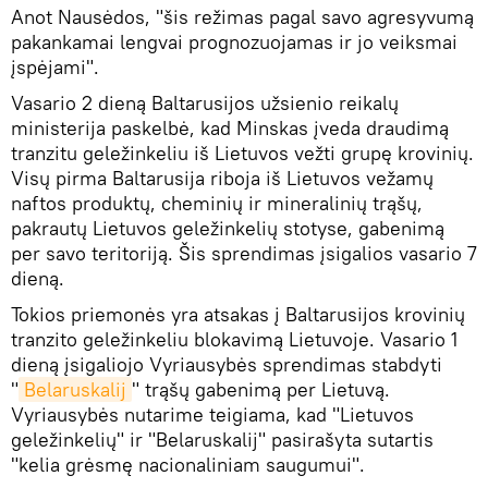
Anot Nausėdos, "šis režimas pagal savo agresyvumą
pakankamai lengvai prognozuojamas ir jo veiksmai
įspėjami".
Vasario 2 dieną Baltarusijos užsienio reikalų
ministerija paskelbė, kad Minskas įveda draudimą
tranzitu geležinkeliu iš Lietuvos vežti grupę krovinių.
Visų pirma Baltarusija riboja iš Lietuvos vežamų
naftos produktų, cheminių ir mineralinių trąšų,
pakrautų Lietuvos geležinkelių stotyse, gabenimą
per savo teritoriją. Šis sprendimas įsigalios vasario 7
dieną.
Tokios priemonės yra atsakas į Baltarusijos krovinių
tranzito geležinkeliu blokavimą Lietuvoje. Vasario 1
dieną įsigaliojo Vyriausybės sprendimas stabdyti
"
Belaruskalij
" trąšų gabenimą per Lietuvą.
Vyriausybės nutarime teigiama, kad "Lietuvos
geležinkelių" ir "Belaruskalij" pasirašyta sutartis
"kelia grėsmę nacionaliniam saugumui".