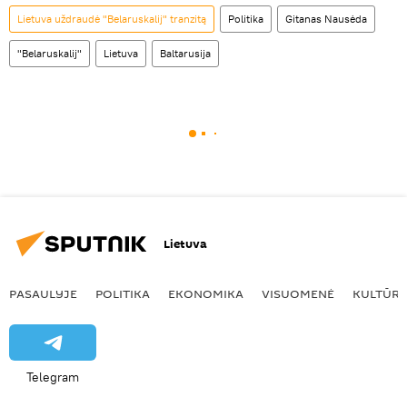
Lietuva uždraudė "Belaruskalij" tranzitą
Politika
Gitanas Nausėda
"Belaruskalij"
Lietuva
Baltarusija
Lietuva
PASAULYJE
POLITIKA
EKONOMIKA
VISUOMENĖ
KULTŪR
Telegram