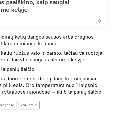
s paaiškino, kaip saugiai
ame kelyje
indinių kelių dangos sausos arba drėgnos,
 tik rajoniniuose keliuose.
 kelių ruožus valo ir barsto, tačiau vairuotojai
ti ir laikytis saugaus atstumo kelyje.
laipsnių šalčio.
os duomenimis, dieną daug kur negausiai
 plikledis. Oro temperatūra nuo 1 laipsnio
, rytiniuose rajonuose — iki 6 laipsnių šalčio.
prognozė
vairuotojai