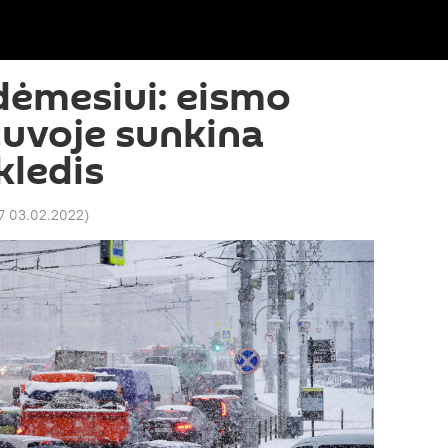
dėmesiui: eismo
tuvoje sunkina
kledis
7 03.02.2022
)