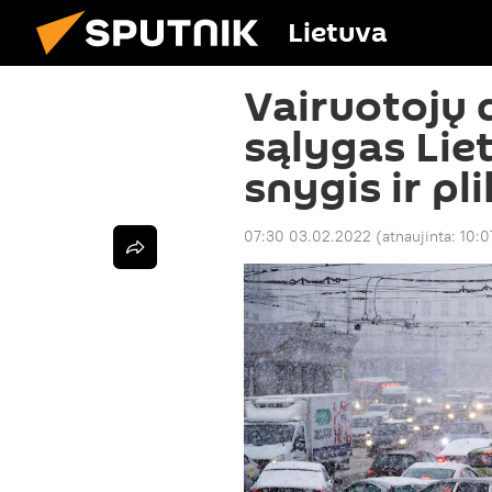
Lietuva
Vairuotojų 
sąlygas Lie
snygis ir pli
07:30 03.02.2022
(atnaujinta:
10:0