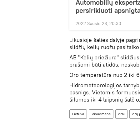
Automobilių eksperta
persirikiuoti apsnigt
2022 Sausio 28, 20:30
Likusioje šalies dalyje pagr
slidžių kelių ruožų pasitaiko
AB "Kelių priežiūra" slidžius
prašomi būti atidūs, neskubė
Oro temperatūra nuo 2 iki 6 
Hidrometeorologijos tarnyb
pasnigs. Vietomis formuosis
šilumos iki 4 laipsnių šalčio
Lietuva
Visuomenė
orai
orų 