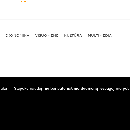
EKONOMIKA
VISUOMENĖ
KULTŪRA
MULTIMEDIA
tika
Slapukų naudojimo bei automatinio duomenų išsaugojimo poli