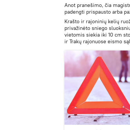
Anot pranešimo, čia magistra
padengti prispausto arba pa
Krašto ir rajoninių kelių ru
privažinėto sniego sluoksni
vietomis siekia iki 10 cm st
ir Trakų rajonuose eismo są