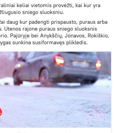
liniai keliai vietomis provėžti, kai kur yra
žliugusio sniego sluoksniu.
ožai daug kur padengti prispausto, puraus arba
u. Utenos rajone puraus sniego sluoksnis
orio. Pajūryje bei Anykščių, Jonavos, Rokiškio,
lygas sunkina susiformavęs plikledis.