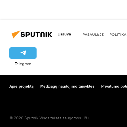
Lietuva
PASAULYJE
POLITIKA
Telegram
Apie projektą
Medžiagų naudojimo taisyklės
Privatumo poli
© 2026 Sputnik Visos teisės saugomos. 18+