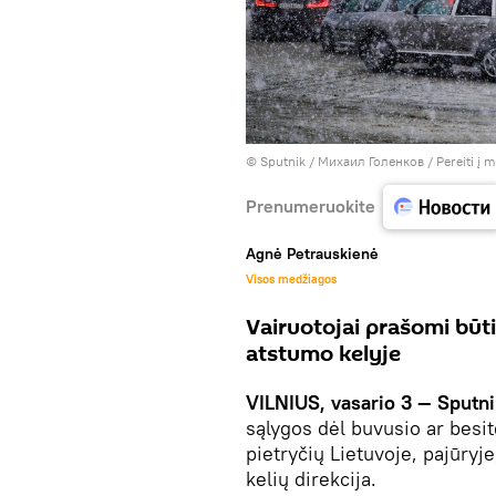
© Sputnik / Михаил Голенков
/
Pereiti į 
Prenumeruokite
Agnė Petrauskienė
Visos medžiagos
Vairuotojai prašomi būti
atstumo kelyje
VILNIUS, vasario 3 — Sputn
sąlygos dėl buvusio ar besit
pietryčių Lietuvoje, pajūryj
kelių direkcija.