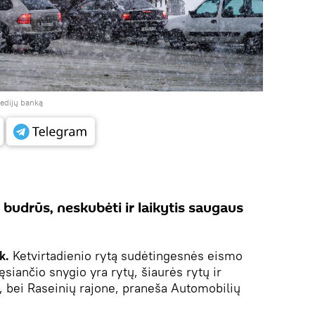
medijų banką
 budrūs, neskubėti ir laikytis saugaus
ik.
Ketvirtadienio rytą sudėtingesnės eismo
ęsiančio snygio yra rytų, šiaurės rytų ir
e, bei Raseinių rajone, praneša Automobilių