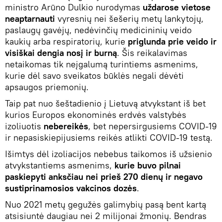
ministro Arūno Dulkio nurodymas
uždarose
vietose
neaptarnauti
vyresnių nei šešerių metų lankytojų,
paslaugų gavėjų, nedėvinčių medicininių veido
kaukių arba respiratorių, kurie
priglunda prie veido ir
visiškai dengia nosį ir burną
. Šis reikalavimas
netaikomas tik neįgalumą turintiems asmenims,
kurie dėl savo sveikatos būklės negali dėvėti
apsaugos priemonių.
Taip pat nuo šeštadienio į Lietuvą atvykstant iš bet
kurios Europos ekonominės erdvės valstybės
izoliuotis
nebereikės
, bet nepersirgusiems COVID-19
ir nepasiskiepijusiems reikės atlikti COVID-19 testą.
Išimtys dėl izoliacijos nebebus taikomos iš užsienio
atvykstantiems asmenims,
kurie buvo pilnai
paskiepyti anksčiau nei prieš 270 dienų ir negavo
sustiprinamosios vakcinos dozės
.
Nuo 2021 metų gegužės galimybių pasą bent kartą
atsisiuntė daugiau nei 2 milijonai žmonių. Bendras