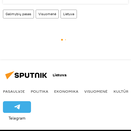
Galimybių pasas
Visuomenė
Lietuva
Lietuva
PASAULYJE
POLITIKA
EKONOMIKA
VISUOMENĖ
KULTŪR
Telegram