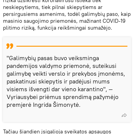
rizika užsikrėsti koronavirusu išlieka tiek
neskiepytiems, tiek pilnai skiepytiems ar
persirgusiems asmenims, todėl galimybių paso, kaip
masinio saugojimo priemonės, mažinant COVID-19
plitimo riziką, funkcija reikšmingai sumažėjo.
"Galimybių pasas buvo veiksminga
pandemijos valdymo priemonė, suteikusi
galimybę veikti verslo ir prekybos įmonėms,
paskatinusi skiepytis ir padėjusi mums
visiems išvengti dar vieno karantino", —
Vyriausybei priėmus sprendimą pažymėjo
premjerė Ingrida Šimonytė.
Tačiau šiandien įsigalioja sveikatos apsaugos