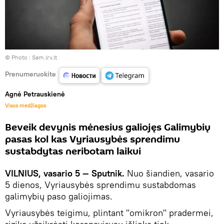
© Photo :
Sam.lrv.lt
Prenumeruokite
Agnė Petrauskienė
Visos medžiagos
Beveik devynis mėnesius galiojęs Galimybių
pasas kol kas Vyriausybės sprendimu
sustabdytas neribotam laikui
VILNIUS, vasario 5 — Sputnik.
Nuo šiandien, vasario
5 dienos, Vyriausybės sprendimu sustabdomas
galimybių paso galiojimas.
Vyriausybės teigimu, plintant "omikron" pradermei,