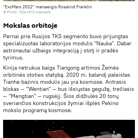
"ExoMars 2022" marsaeigis Rosalind Franklin
© Photo :
ESA/ATG medialab
Mokslas orbitoje
Pernai prie Rusijos TKS segmento buvo prijungtas
specializuotas laboratorijos modulis "Nauka". Dabar
astronautai užbaigs integraciją į stotį ir pradės
tyrimus.
Kinija netrukus baigs Tiangong artimos Žemės
orbitinės stoties statybą. 2020 m. balandį paleistas
Tianhe bazinis modulis jau yra kosmose. Antrasis
blokas — "Wentian" — bus išsiųstas gegužę, trečiasis
— "Mengtian" — rugsėjį. Šios didžiulės 20 tonų
sveriančios konstrukcijos žymiai išplės Pekino
mokslo programą kosmose.