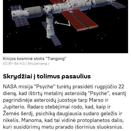
Kinijos kosminė stotis "Tiangong"
CC BY-SA 4.0
/
Shujianyang
/
Skrydžiai į tolimus pasaulius
NASA misija "Psyche" turėtų prasidėti rugpjūčio 22
dieną, kad ištirtų metalinį asteroidą "Psyche", esantį
pagrindinėje asteroidų juostoje tarp Marso ir
Jupiterio. Radaro stebėjimai rodo, kad, kaip ir
Žemės šerdį, psichiką daugiausia sudaro geležis ir
nikelis. Manoma, kad tai vidinė protoplanetos dalis,
kuri susidūrimų metu prarado išorinius sluoksnius.