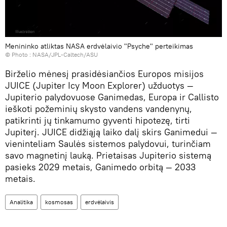
Menininko atliktas NASA erdvėlaivio "Psyche" perteikimas
© Photo :
NASA/JPL-Caltech/ASU
Birželio mėnesį prasidėsiančios Europos misijos
JUICE (Jupiter Icy Moon Explorer) užduotys —
Jupiterio palydovuose Ganimedas, Europa ir Callisto
ieškoti požeminių skysto vandens vandenynų,
patikrinti jų tinkamumo gyventi hipotezę, tirti
Jupiterį. JUICE didžiąją laiko dalį skirs Ganimedui —
vieninteliam Saulės sistemos palydovui, turinčiam
savo magnetinį lauką. Prietaisas Jupiterio sistemą
pasieks 2029 metais, Ganimedo orbitą — 2033
metais.
Analitika
kosmosas
erdvėlaivis