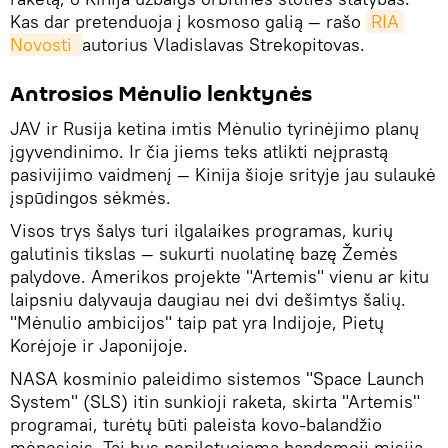
Kas dar pretenduoja į kosmoso galią — rašo
RIA 
Novosti 
autorius Vladislavas Strekopitovas.
Antrosios Mėnulio lenktynės
JAV ir Rusija ketina imtis Mėnulio tyrinėjimo planų
įgyvendinimo. Ir čia jiems teks atlikti neįprastą
pasivijimo vaidmenį — Kinija šioje srityje jau sulaukė
įspūdingos sėkmės.
Visos trys šalys turi ilgalaikes programas, kurių
galutinis tikslas — sukurti nuolatinę bazę Žemės
palydove. Amerikos projekte "Artemis" vienu ar kitu
laipsniu dalyvauja daugiau nei dvi dešimtys šalių.
"Mėnulio ambicijos" taip pat yra Indijoje, Pietų
Korėjoje ir Japonijoje.
NASA kosminio paleidimo sistemos "Space Launch
System" (SLS) itin sunkioji raketa, skirta "Artemis"
programai, turėtų būti paleista kovo-balandžio
mėnesiais. Tai bus nepilotuojama bandomoji misija,