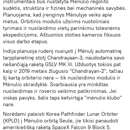
instrumentais bus nustatyta Mėnulio regolito
sudėtis, struktūra ir fizinės bei mechaninės savybės.
Planuojama, kad įrenginys Mėnulyje veiks apie
metus. Orbitinis modulis užsiims nuotoliniais
tyrimais ir nusileidimo vietų parinkimu tolesnėms
ekspedicijoms. Aštuonios stoties kameros fiksuos
visus darbo etapus.
Indija planuoja rudenį nusiųsti į Mėnulį automatinę
tarpplanetinę stotį Chandrayaan-3, naudodama savo
nešančiąją raketą GSLV MK III. Užduotys tokios pat
kaip ir 2019 metais žlugusio "Chandrayan-2", tačiau
šį kartą orbiterio nėra — tik nusileidimo modulis ir
Mėnulio skraidyklė. Svarbiausia yra minkštas
nusileidimas ir roverio veikimo patikrinimas. Jei
viskas pavyks, šalis taps ketvirtąja "mėnulio klubo"
nare.
Norėdami paleisti Korea Pathfinder Lunar Orbiter
(KPLO) į Mėnulio orbitą Seule, jie tikisi panaudoti
amerikietišką raketą SpaceX Falcon 9 Block 5.