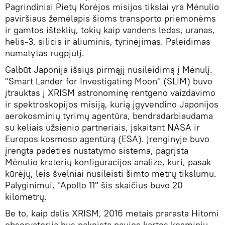
Pagrindiniai Pietų Korėjos misijos tikslai yra Mėnulio
paviršiaus žemėlapis šioms transporto priemonėms
ir gamtos išteklių, tokių kaip vandens ledas, uranas,
helis-3, silicis ir aliuminis, tyrinėjimas. Paleidimas
numatytas rugpjūtį.
Galbūt Japonija išsiųs pirmąjį nusileidimą į Mėnulį.
"Smart Lander for Investigating Moon" (SLIM) buvo
įtrauktas į XRISM astronominę rentgeno vaizdavimo
ir spektroskopijos misiją, kurią įgyvendino Japonijos
aerokosminių tyrimų agentūra, bendradarbiaudama
su keliais užsienio partneriais, įskaitant NASA ir
Europos kosmoso agentūrą (ESA). Įrenginyje buvo
įrengta padėties nustatymo sistema, pagrįsta
Mėnulio kraterių konfigūracijos analize, kuri, pasak
kūrėjų, leis švelniai nusileisti šimto metrų tikslumu.
Palyginimui, "Apollo 11" šis skaičius buvo 20
kilometrų.
Be to, kaip dalis XRISM, 2016 metais prarasta Hitomi
observatorija bus pakeista naujos kartos kosminiu