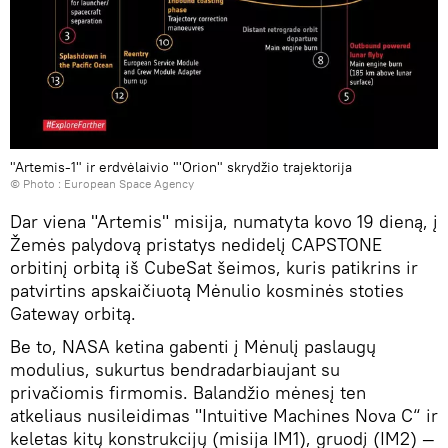
"Artemis-1" ir erdvėlaivio "'Orion" skrydžio trajektorija
© Photo :
European Space Agency
Dar viena "Artemis" misija, numatyta kovo 19 dieną, į
Žemės palydovą pristatys nedidelį CAPSTONE
orbitinį orbitą iš CubeSat šeimos, kuris patikrins ir
patvirtins apskaičiuotą Mėnulio kosminės stoties
Gateway orbitą.
Be to, NASA ketina gabenti į Mėnulį paslaugų
modulius, sukurtus bendradarbiaujant su
privačiomis firmomis. Balandžio mėnesį ten
atkeliaus nusileidimas "Intuitive Machines Nova C“ ir
keletas kitų konstrukcijų (misija IM1), gruodį (IM2) —