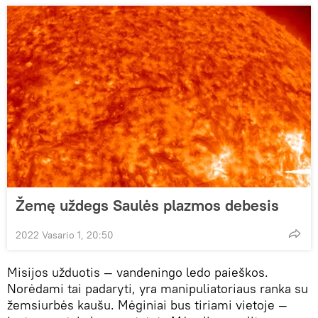
Žemę uždegs Saulės plazmos debesis
2022 Vasario 1, 20:50
Misijos užduotis — vandeningo ledo paieškos.
Norėdami tai padaryti, yra manipuliatoriaus ranka su
žemsiurbės kaušu. Mėginiai bus tiriami vietoje —