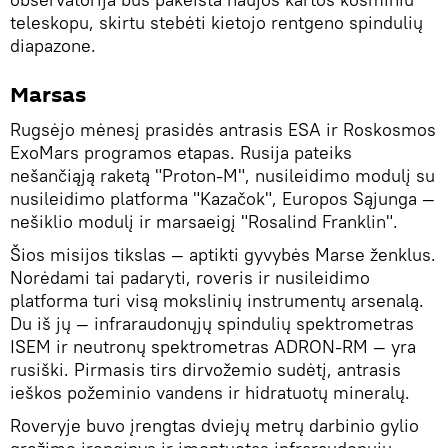
teleskopu, skirtu stebėti kietojo rentgeno spindulių
diapazone.
Marsas
Rugsėjo mėnesį prasidės antrasis ESA ir Roskosmos
ExoMars programos etapas. Rusija pateiks
nešančiąją raketą "Proton-M", nusileidimo modulį su
nusileidimo platforma "Kazačok", Europos Sąjunga —
nešiklio modulį ir marsaeigį "Rosalind Franklin".
Šios misijos tikslas — aptikti gyvybės Marse ženklus.
Norėdami tai padaryti, roveris ir nusileidimo
platforma turi visą mokslinių instrumentų arsenalą.
Du iš jų — infraraudonųjų spindulių spektrometras
ISEM ir neutronų spektrometras ADRON-RM — yra
rusiški. Pirmasis tirs dirvožemio sudėtį, antrasis
ieškos požeminio vandens ir hidratuotų mineralų.
Roveryje buvo įrengtas dviejų metrų darbinio gylio