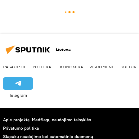
Lietuva
PASAULYJE
POLITIKA
EKONOMIKA
VISUOMENĖ
KULTŪR
Telegram
Apie projektą
Medžiagų naudojimo taisyklės
Privatumo politika
Slapukų naudojimo bei automatinio duomenų