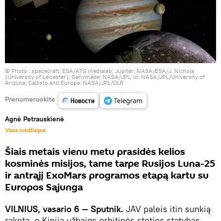
© Photo :
spacecraft: ESA/ATG medialab; Jupiter: NASA/ESA/J. Nichols
(University of Leicester); Ganymede: NASA/JPL; Io: NASA/JPL/University of
Arizona; Callisto and Europa: NASA/JPL/DLR
Prenumeruokite
Agnė Petrauskienė
Visos medžiagos
Šiais metais vienu metu prasidės kelios
kosminės misijos, tame tarpe Rusijos Luna-25
ir antrąjį ExoMars programos etapą kartu su
Europos Sąjunga
VILNIUS, vasario 6 — Sputnik.
JAV paleis itin sunkią
raketą, o Kinija užbaigs orbitinės stoties statybas.