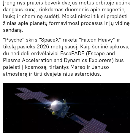
Įrenginys praleis beveik dvejus metus orbitoje aplink
dangaus kūną, rinkdamas duomenis apie magnetinį
lauką ir cheminę sudėtį. Mokslininkai tikisi praplėsti
žinias apie planetų formavimosi procesus ir jų vidinę
sandarą.
"Psyche" skris "SpaceX" raketa "Falcon Heavy" ir
tikslą pasieks 2026 metų sausį. Kaip šoninė apkrova,
du nedideli erdvėlaiviai EscaPADE (Escape and
Plasma Acceleration and Dynamics Explorers) bus
paleisti į kosmosą, tiriantys Marso ir Januso
atmosferą ir tirti dvejetainius asteroidus.