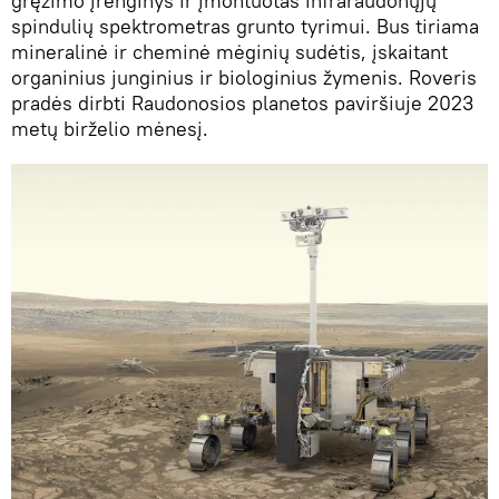
gręžimo įrenginys ir įmontuotas infraraudonųjų
spindulių spektrometras grunto tyrimui. Bus tiriama
mineralinė ir cheminė mėginių sudėtis, įskaitant
organinius junginius ir biologinius žymenis. Roveris
pradės dirbti Raudonosios planetos paviršiuje 2023
metų birželio mėnesį.