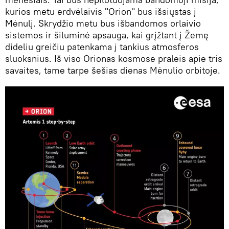
kurios metu erdvėlaivis "Orion" bus išsiųstas į
Mėnulį. Skrydžio metu bus išbandomos orlaivio
sistemos ir šiluminė apsauga, kai grįžtant į Žemę
dideliu greičiu patenkama į tankius atmosferos
sluoksnius. Iš viso Orionas kosmose praleis apie tris
savaites, tame tarpe šešias dienas Mėnulio orbitoje.