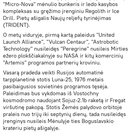
"Micro-Nova" mėnulio bunkeris ir ledo kasybos
kompleksas su gręžimo įrenginiu Regolith ir Ice
Drill. Pietų ašigalis Naujų reljefų tyrinėjimas
(TRIDENT).
O metų viduryje, pirmą kartą paleidus "United
Launch Alliance", "Vulcan Centaur", "Astrobotic
Technology" nusileidęs "Peregrine" nusileis Mirties
ežero plokščiakalnyje su NASA ir kitų komercinių
"Artemis" programos partnerių kroviniu.
Vasarą pradeda veikti Rusijos automatinė
tarpplanetinė stotis Luna-25, 1976 metais
pasibaigusios sovietinės programos tęsėja.
Paleidimas bus vykdomas iš Vostochny
kosmodromo naudojant Sojuz-2.1b raketą ir Fregat
viršutinę pakopą. Stotis Žemės palydovo orbitoje
praleis nuo trijų iki septynių dienų, tada nusileidęs
įrenginys nusileis Mėnulyje ties Boguslavskio
krateriu pietų ašigalyje.