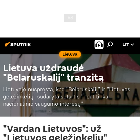
LIT
Lietuva
Lietuva uždraudė
"Belaruskalij" tranzitą
Lietuvoje nuspręsta, kad "Belaruskalij" ir "Lietuvos
geležinkelių" sudaryta sutartis "neatitinka
nacionalinio saugumo interesų"
"Vardan Lietuvos": už
"Lietuvos geležinkelių"