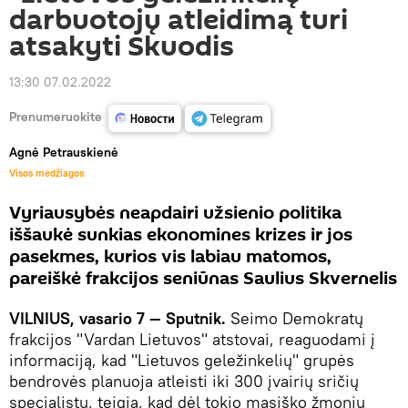
darbuotojų atleidimą turi
atsakyti Skuodis
13:30 07.02.2022
Prenumeruokite
Agnė Petrauskienė
Visos medžiagos
Vyriausybės neapdairi užsienio politika
iššaukė sunkias ekonomines krizes ir jos
pasekmes, kurios vis labiau matomos,
pareiškė frakcijos seniūnas Saulius Skvernelis
VILNIUS, vasario 7 — Sputnik.
Seimo Demokratų
frakcijos "Vardan Lietuvos" atstovai, reaguodami į
informaciją, kad "Lietuvos geležinkelių" grupės
bendrovės planuoja atleisti iki 300 įvairių sričių
specialistų, teigia, kad dėl tokio masiško žmonių