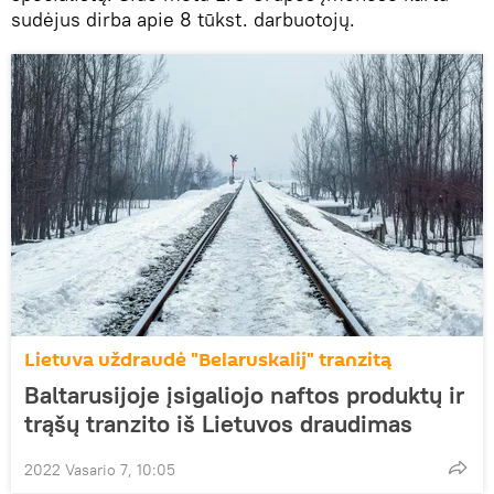
sudėjus dirba apie 8 tūkst. darbuotojų.
Lietuva uždraudė "Belaruskalij" tranzitą
Baltarusijoje įsigaliojo naftos produktų ir
trąšų tranzito iš Lietuvos draudimas
2022 Vasario 7, 10:05