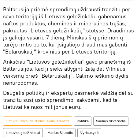
Baltarusija priėmė sprendimą uždrausti tranzitu per
savo teritoriją iš Lietuvos geležinkeliu gabenamus
naftos produktus, chemines ir mineralines trąšas,
pakrautas "Lietuvos geležinkelių" stotyse. Draudimas
įsigaliojo vasario 7 dieną. Minskas šių priemonių
turėjo imtis po to, kai įsigaliojo draudimas gabenti
"Belaruskalij" krovinius per Lietuvos teritoriją.
Anksčiau "Lietuvos geležinkeliai" gavo pranešimą iš
Baltarusijos, kad ji sieks atlyginti žalą dėl Vilniaus
veiksmų prieš "Belaruskalij". Galimo ieškinio dydis
nenurodomas.
Daugelis politikų ir ekspertų pasmerkė valdžią dėl su
tranzitu susijusio sprendimo, sakydami, kad tai
Lietuvai kainuos milijonus eurų.
Lietuva uždraudė "Belaruskalij" tranzitą
Politika
Saulius Skvernelis
Lietuvos geležinkeliai
Marius Skuodis
Vyriausybė