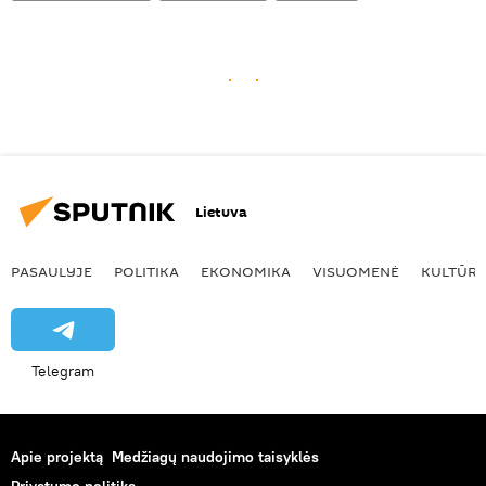
Lietuva
PASAULYJE
POLITIKA
EKONOMIKA
VISUOMENĖ
KULTŪR
Telegram
Apie projektą
Medžiagų naudojimo taisyklės